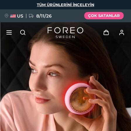
Ana
TÜM ÜRÜNLERINI INCELEYIN
içeriğe
atla
US
8/11/26
ÇOK SATANLAR
YENİ
Giriş
Dil Seçimi
BREAKING NEWS
Kullanici profi̇li̇
English
Deutsch
Español
Cihazlarım
FAQ™ Pure Beauty-Tech Elixir
Français
Italiano
Português
Siparişlerim
Polski
Svenska
Русский
Türkçe
简体中文
繁體中文
Adresim
issa™ Teeth Whitening Set
Aboneliklerim