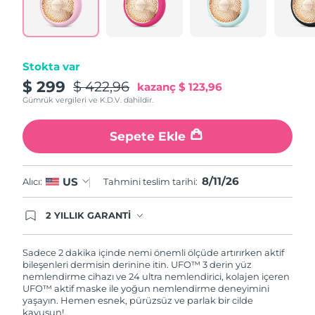
Türkiye
Tahmini teslim tarihi
11/8/26
Birleşik Arap
Tahmini teslim tarihi
11/8/26
Emirlikleri
Stokta var
$ 299
$ 422,96
kazanç
$ 123,96
Birleşik Krallık
Tahmini teslim tarihi
10/8/26
Gümrük vergileri ve K.D.V. dahildir.
Amerika Birleşik
Tahmini teslim tarihi
11/8/26
Sepete Ekle
Devletleri
Özbekistan
Tahmini teslim tarihi
15/8/26
8/11/26
US
Alıcı:
Tahmini teslim tarihi:
Vietnam
Tahmini teslim tarihi
16/8/26
2 YILLIK GARANTİ
Satın aldığınız Foreo cihazı, Tüketici Kanununa
göre 2 (iki) yıl firmamız garantisi altında
korunmaktadır. Cihazınızla ilgili herhangi bir
Sadece 2 dakika içinde nemi önemli ölçüde artırırken aktif
şikayet, arıza durumunda Garanti Belgesinde yer
bileşenleri dermisin derinine itin. UFO™ 3 derin yüz
alan servisimize ve merkez ofis adresimize
nemlendirme cihazı ve 24 ultra nemlendirici, kolajen içeren
ürününüzü teslim edebilirsiniz. Ürününüzle
UFO™ aktif maske ile yoğun nemlendirme deneyimini
alakalı sorun tespit edildiğinde yeni bir ürünle
yaşayın. Hemen esnek, pürüzsüz ve parlak bir cilde
değişimi sağlanmakta ve adresinize
kavuşun!