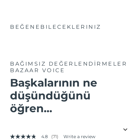
BEĞENEBILECEKLERINIZ
BAĞIMSIZ DEĞERLENDİRMELER
BAZAAR VOICE
Başkalarının ne
düşündüğünü
öğren...
4.8
(71)
Write a review
4.8