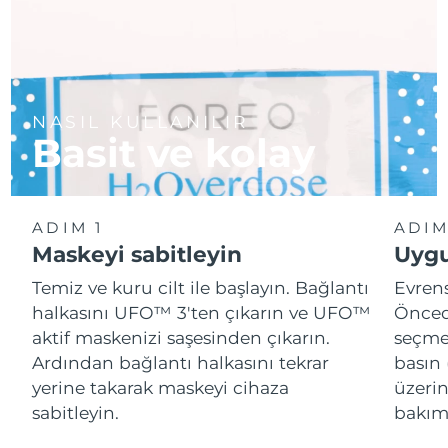
NASIL KULLANILIR
Basit ve kolay
ADIM 1
ADIM
Maskeyi sabitleyin
Uygu
Temiz ve kuru cilt ile başlayın. Bağlantı
Evren
halkasını UFO™ 3'ten çıkarın ve UFO™
Önced
aktif maskenizi saşesinden çıkarın.
seçme
Ardından bağlantı halkasını tekrar
basın 
yerine takarak maskeyi cihaza
üzeri
sabitleyin.
bakımı