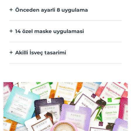
hızlı.
Önceden ayarli 8 uygulama
Bir düğmeye basarak uygulama üzerinden
tercihlerinize göre ayarlayın.
14 özel maske uygulamasi
Maskenizdeki bileşenleri öne çıkaran
teknolojilerin mükemmel kombinasyonu.
Akilli İsveç tasarimi
%100 su geçirmez ve ultra hijyenik. USB şarj
başına 50 dakikaya kadar kullanım.