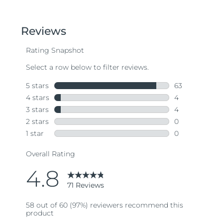
out
of
5
stars,
average
rating
value.
Read
71
Reviews.
Same
page
link.