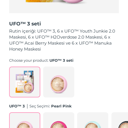
Slovakya
Tahmini teslim tarihi
10/8/26
UFO™ 3 seti
Slovenya
Tahmini teslim tarihi
10/8/26
Rutin içeriği: UFO™ 3, 6 x UFO™ Youth Junkie 2.0
Maskesi, 6 x UFO™ H2Overdose 2.0 Maskesi, 6 x
Güney Afrika
Tahmini teslim tarihi
18/8/26
UFO™ Acai Berry Maskesi ve 6 x UFO™ Manuka
Honey Maskesi
Güney Kore
Tahmini teslim tarihi
12/8/26
Choose your product:
UFO™ 3 seti
İspanya
Tahmini teslim tarihi
10/8/26
İsveç
Tahmini teslim tarihi
10/8/26
İsviçre
Tahmini teslim tarihi
10/8/26
Tayvan
Tahmini teslim tarihi
15/8/26
UFO™ 3
Seç Seçimi:
Pearl Pink
Tayland
Tahmini teslim tarihi
14/8/26