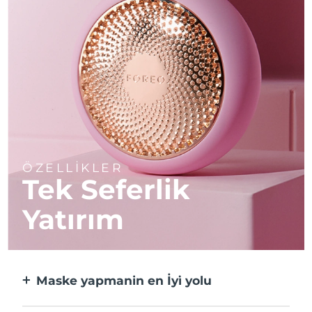
ÖZELLİKLER
Tek Seferlik
Yatırım
Maske yapmanin en İyi̇ yolu
Kağıt maskeden daha etkili ve 10 kat daha