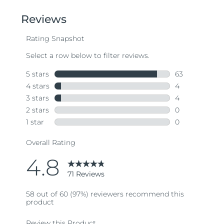
of
5
stars,
average
rating
value.
Read
71
Reviews.
Same
page
link.