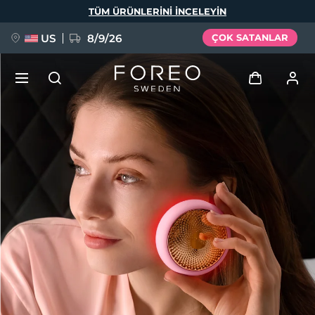
Ana
TÜM ÜRÜNLERINI INCELEYIN
içeriğe
atla
US
8/9/26
ÇOK SATANLAR
YENİ
Giriş
Dil Seçimi
BREAKING NEWS
Kullanici profi̇li̇
English
Deutsch
Español
Cihazlarım
FAQ™ Pure Beauty-Tech Elixir
Français
Italiano
Português
Siparişlerim
Polski
Svenska
Русский
Türkçe
简体中文
繁體中文
Adresim
issa™ Teeth Whitening Set
Aboneliklerim