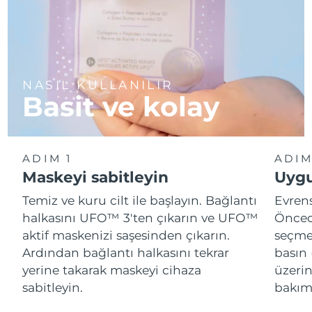
NASIL KULLANILIR
Basit ve kolay
ADIM 1
ADIM
Maskeyi sabitleyin
Uygu
Temiz ve kuru cilt ile başlayın. Bağlantı
Evren
halkasını UFO™ 3'ten çıkarın ve UFO™
Önced
aktif maskenizi saşesinden çıkarın.
seçme
Ardından bağlantı halkasını tekrar
basın 
yerine takarak maskeyi cihaza
üzeri
sabitleyin.
bakımı