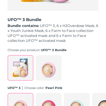
Tahmini teslim tarihi
Hollanda
08/08/2026
UFO™ 3 Bundle
Tahmini teslim tarihi
Yeni Zelanda
Bundle contains:
UFO™ 3, 6 x H2Overdose Mask, 6
08/08/2026
x Youth Junkie Mask, 6 x Farm to Face collection
UFO™ activated mask and 6 x Farm to Face
Tahmini teslim tarihi
Norveç
08/08/2026
collection UFO™ activated mask
Choose your product:
UFO™ 3 Bundle
Tahmini teslim tarihi
Umman
11/08/2026
Tahmini teslim tarihi
Filipinler
11/08/2026
Tahmini teslim tarihi
Polonya
09/08/2026
UFO™ 3
Choose color:
Pearl Pink
Tahmini teslim tarihi
Portekiz
08/08/2026