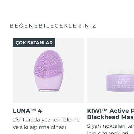
BEĞENEBILECEKLERINIZ
ÇOK SATANLAR
LUNA™ 4
KIWI™ Active 
Blackhead Mas
2’si 1 arada yüz temizleme
Siyah noktaları t
ve sıkılaştırma cihazı
için gözenekleri