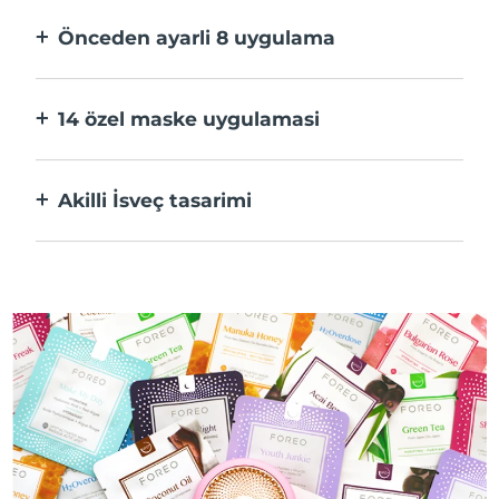
hızlı.
Önceden ayarli 8 uygulama
Bir düğmeye basarak uygulama üzerinden
tercihlerinize göre ayarlayın.
14 özel maske uygulamasi
Maskenizdeki bileşenleri öne çıkaran
teknolojilerin mükemmel kombinasyonu.
Akilli İsveç tasarimi
%100 su geçirmez ve ultra hijyenik. USB şarj
başına 50 dakikaya kadar kullanım.