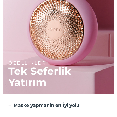
ÖZELLİKLER
Tek Seferlik
Yatırım
Maske yapmanin en İyi̇ yolu
Kağıt maskeden daha etkili ve 10 kat daha