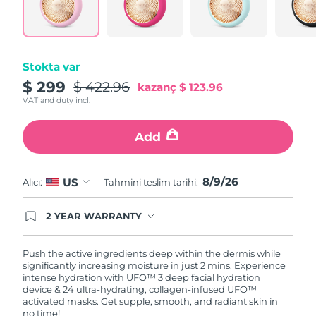
Tahmini teslim tarihi
Porto Riko
10/08/2026
Tahmini teslim tarihi
Katar
09/08/2026
Stokta var
$ 299
$ 422.96
kazanç
$ 123.96
Tahmini teslim tarihi
Reunion
13/08/2026
VAT and duty incl.
Tahmini teslim tarihi
Romanya
Add
08/08/2026
Tahmini teslim tarihi
Rusya
8/9/26
US
Alıcı:
Tahmini teslim tarihi:
16/08/2026
Tahmini teslim tarihi
2 YEAR WARRANTY
Suudi Arabistan
09/08/2026
Ordering today registers you for full FOREO
warranty coverage. This means if you experience
issues within 2-year of purchase, FOREO will
Push the active ingredients deep within the dermis while
Tahmini teslim tarihi
Singapur
replace your product free of charge.
significantly increasing moisture in just 2 mins. Experience
10/08/2026
intense hydration with UFO™ 3 deep facial hydration
device & 24 ultra-hydrating, collagen-infused UFO™
Tahmini teslim tarihi
activated masks. Get supple, smooth, and radiant skin in
Slovakya
08/08/2026
no time!