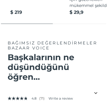
mükemmel şekilde
$ 219
$ 29,9
BAĞIMSIZ DEĞERLENDİRMELER
BAZAAR VOICE
Başkalarının ne
düşündüğünü
öğren...
4.8
(71)
Write a review
4.8
out