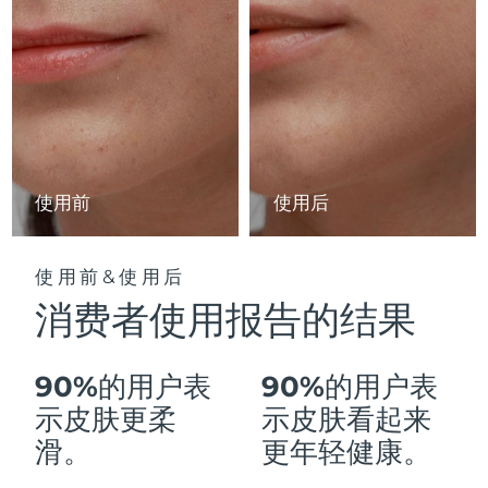
Advanced pore care essentials
以色列
预计送达日期
13/08/2026
For healthy hair
18% PAP
护肤品
男士
意大利
预计送达日期
09/08/2026
日本
预计送达日期
12/08/2026
泽西岛
预计送达日期
14/08/2026
全部购买
使用前
使用后
哈萨克斯坦
预计送达日期
11/08/2026
FOREO APP
科威特
预计送达日期
09/08/2026
使用前&使用后
关于我们
消费者使用报告的结果
拉脱维亚
预计送达日期
09/08/2026
黎巴嫩
预计送达日期
10/08/2026
90%的用户表
90%的用户表
立陶宛
示皮肤更柔
示皮肤看起来
预计送达日期
09/08/2026
滑。
更年轻健康。
卢森堡
预计送达日期
09/08/2026