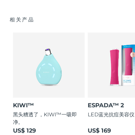
3个钻石微晶磨砂吸头
抗菌 100% 防水硅胶过滤器，保持每次护理卫生洁净。
USB充电线
阿拉伯联合酋长国
预计送达日期
10/08/2026
甘油吸引并锁住水分，形成屏障防止水分流失。
相关产品
快速入门指南
纯素、79% 天然、非致粉刺性，是油性和易长痘肌肤的完美妆
英国
前乳。
预计送达日期
09/08/2026
基本操作手册
2年质保 (西班牙、葡萄牙、瑞典：3年质保)
美国
预计送达日期
10/08/2026
乌兹别克斯坦
预计送达日期
14/08/2026
越南
预计送达日期
15/08/2026
KIWI™
ESPADA™ 2
黑头糟透了，KIWI™一吸即
LED蓝光抗痘美容仪
净。
US$ 129
US$ 169