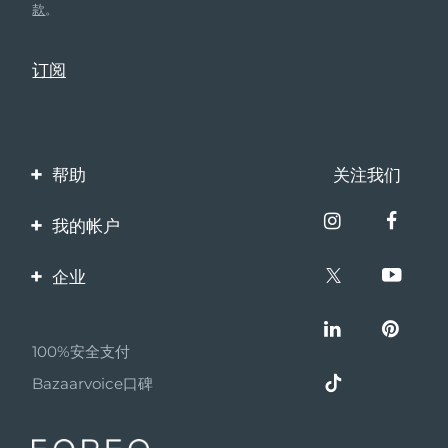
款
。
帮助
关注我们
联系我们
我的帐户
订单与运输
产品注册
企业
保修与退换货
客服支持
关于FOREO
常见问题
100%安全支付
伙伴计划
电池信息
Bazaarvoice口碑
联盟新闻
MYSA