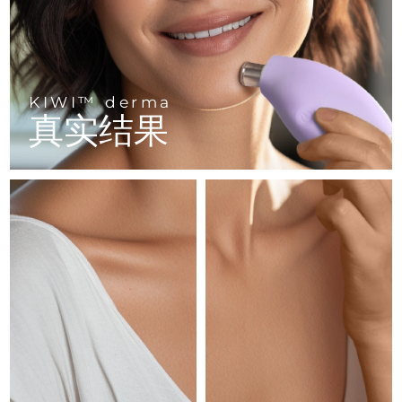
FAQ™ 101
FAQ™ 201
中国
LUNA™ 4 mini
面部提拉护理
预计送达日期
09/08/2026
NEW
issa™ 4 smile
UFO™ 3 mini
Clinical anti-aging
LED mask
For young skin, T-zone
Premium anti-aging skincare
哥伦比亚
预计送达日期
13/08/2026
Hybrid silicone sonic toothbrush
Red light therapy device for young skin
生发
肌肤年轻化
克罗地亚
预计送达日期
09/08/2026
FAQ™ 102
FAQ™ 202
LUNA™ 4 go
BEAR™ 设备
KIWI™ derma
FAQ™ 301
FAQ™ 501
issa™ 4 baby
真实结果
UFO™ 3 go
Advanced clinical anti-aging
LED mask
For travel or gym bag
All premium facelift devices
NEW
塞浦路斯
预计送达日期
10/08/2026
LED hair strengthening scalp massager
Full-Spectrum Red Light Therapy
For ages 0-3
Portable red light therapy
捷克
预计送达日期
09/08/2026
FAQ™ 103
FAQ™ 211
LUNA™ 护肤
保健品
FAQ™ Scalp Serum
FAQ™ 502
issa™ Teeth Whitening Set
面膜
Luxurious clinical anti-aging set
Anti-aging neck & décolleté LED mask
Premium cleansers & balm
丹麦
预计送达日期
09/08/2026
Scalp recovery probiotic serum
Full-Spectrum Red Light Therapy
Dual LED + sonic device & 18% PAP gel
Rejuvenation & hydration
专业治疗
爱沙尼亚
预计送达日期
09/08/2026
FAQ™ P1 Primer
FAQ™ 221
LUNA™ 设备
FAQ™护肤品
ISSA™ 设备
UFO™ 设备
Manuka honey primer
Anti-aging LED hand mask
芬兰
FAQ™ Red Light Serum
预计送达日期
09/08/2026
All facial cleansing devices
All FAQ™ skincare
All silicone sonic toothbrushes
All deep facial hydration devices
法国
预计送达日期
09/08/2026
脱毛
身体护理
FAQ™护肤品
FAQ™护肤品
PEACH™ 2 Pro Max
BEAR™ 2 body
FAQ™产品
FAQ™ skincare
法属波利尼西亚
预计送达日期
13/08/2026
All FAQ™ skincare
All FAQ™ skincare