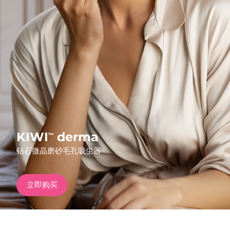
发货国家
美国
预计送达日期
10/08/2026
FAQ™ Dual LED Panel
英国
预计送达日期
09/08/2026
热门产品
西班牙
预计送达日期
09/08/2026
澳大利亚
预计送达日期
12/08/2026
法国
预计送达日期
09/08/2026
KIWI
derma
™
特别优惠
畅销产品
钻石微晶磨砂毛孔吸尘器
德国
预计送达日期
09/08/2026
加拿大
预计送达日期
13/08/2026
立即购买
红光疗法
澳大利亚
预计送达日期
12/08/2026