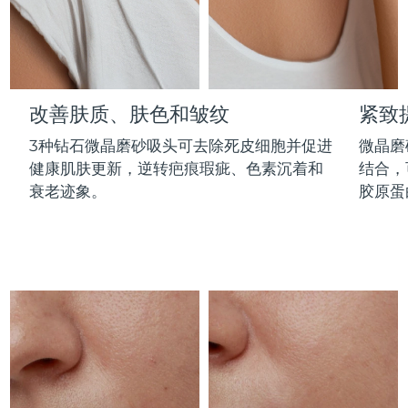
Professional IPL hair removal device
Microcurrent body toning
All hair treatments
All FAQ™ skincare
德国
预计送达日期
09/08/2026
FAQ™产品
FAQ™产品
痘肌护理
眼部护理
直布罗陀
PEACH™ 2
LUNA™ 4 body
预计送达日期
13/08/2026
FAQ™ products
All anti-aging treatments
All LED treatments
ESPADA™ 2 plus
BEAR™ 2 eyes & lips
IPL hair removal
Massaging body brush
All toning treatments
改善肤质、肤色和皱纹
紧致
希腊
预计送达日期
09/08/2026
Recurring acne LED therapy
Microcurrent line smoothing device
3种钻石微晶磨砂吸头可去除死皮细胞并促进
微晶磨
中国香港特别行政区
预计送达日期
10/08/2026
PEACH™ 2 go
SUPERCHARGED™ serum
护发
毛孔护理
健康肌肤更新，逆转疤痕瑕疵、色素沉着和
结合，
ESPADA™ 2
IRIS™ 2
Travel-friendly IPL hair removal
Firming body serum
衰老迹象。
胶原蛋
匈牙利
LUNA™ 4 hair
预计送达日期
09/08/2026
KIWI™ derma
Acne treatment device
Rejuvenating eye massager
NEW
2-in-1 LED scalp massager
Diamond microdermabrasion .
冰岛
预计送达日期
10/08/2026
PEACH™ Cooling Prep Gel
ESPADA™ Blemish Solution
眼部护肤
牙齿美白
Cooling IPL hair removal gel
印度尼西亚
预计送达日期
07/08/2026
FLIP™ play advanced
KIWI™
Concentrated acne gel
Advanced eye care treatment
issa™ Teeth Whitening Set
LED light hairbrush
Blackhead remover
爱尔兰
预计送达日期
09/08/2026
更多的
Dual LED + sonic device & 18% PAP gel
ESPADA™ 设备
眼部护理设备
马恩岛
预计送达日期
11/08/2026
LUNA™ Dual-Peptide Scalp
KIWI™ 皮肤护理
All acne treatment devices
All revitalizing eye massagers
Serum
issa™ Teeth Whitening Gel