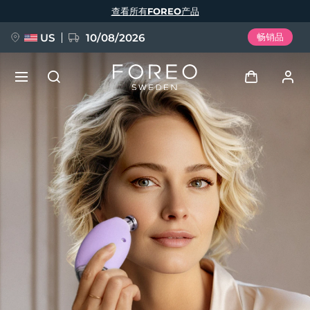
跳
查看所有FOREO产品
转
到
主
要
US
10/08/2026
畅销品
内
容
新品
登录
语言
BREAKING NEWS
用户信息
English
Deutsch
Español
我的设备
FAQ™ Pure Beauty-Tech Elixir
Français
Italiano
Português
我的订单
Polski
Svenska
Русский
Türkçe
简体中文
繁體中文
我的地址
issa™ Teeth Whitening Set
我的订阅