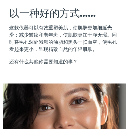
瑞典美肤护理
奥地利
预计送达日期
09/08/2026
以一种好的方式……
巴林
预计送达日期
10/08/2026
这款仪器可以有效重塑美肌，使肌肤更加细腻光
面部清洁
紧致提拉
滑；减少皱纹和老年斑，使肌肤更加干净无瑕。同
比利时
预计送达日期
09/08/2026
时将毛孔深处累积的油脂和黑头一扫而空，使毛孔
LUNA™ 4 套装
BEAR™ 2 套装
看起来更小，呈现精致自然的年轻肌肤。
百慕大
预计送达日期
15/08/2026
Anti-aging massage
Microcurrent toning
还有什么其他你需要知道的事？
波斯尼亚和黑塞哥维那
预计送达日期
12/08/2026
补水保湿
口腔护理
LUNA™ 4 Plus
BEAR™ 2 go
文莱
预计送达日期
14/08/2026
UFO™ 3 套装
issa™ 4
Massage, LED heating
Microcurrent toning on-the-go
FAQ™ 抗老护理
Deep facial hydration
Hybrid silicone sonic toothbrush
保加利亚
预计送达日期
09/08/2026
NEW
LUNA™ 4 Men
BEAR™ 2 eyes & lips
加拿大
预计送达日期
13/08/2026
UFO™ 3 LED
issa™ 4 plus
For men, anti-aging massage
Microcurrent line smoothing device
Near-infrared and red light therapy
Smart hybrid silicone sonic toothbrush
智利
预计送达日期
13/08/2026
device
抗老
LED治疗