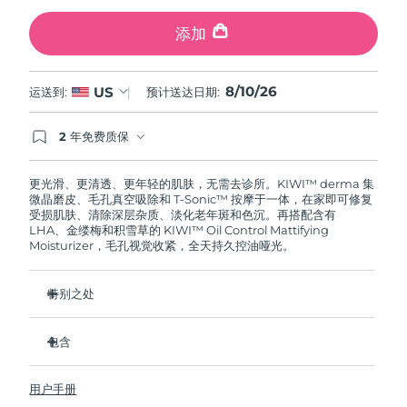
斯洛伐克
预计送达日期
09/08/2026
添加
斯洛文尼亚
预计送达日期
09/08/2026
8/10/26
US
运送到:
预计送达日期:
南非
预计送达日期
17/08/2026
2 年免费质保
韩国
预计送达日期
11/08/2026
如果您在2年质保期内发现任何非人为质量问题，
FOREO将免费为您更换产品。
更光滑、更清透、更年轻的肌肤，无需去诊所。KIWI™ derma 集
西班牙
预计送达日期
09/08/2026
微晶磨皮、毛孔真空吸除和 T-Sonic™ 按摩于一体，在家即可修复
受损肌肤、清除深层杂质、淡化老年斑和色沉。再搭配含有
LHA、金缕梅和积雪草的 KIWI™ Oil Control Mattifying
瑞典
预计送达日期
09/08/2026
Moisturizer，毛孔视觉收紧，全天持久控油哑光。
瑞士
预计送达日期
09/08/2026
特别之处
台湾
预计送达日期
14/08/2026
三个 Adamas 钻石磨头覆盖面部每个区域，专为无需更换而设
计。
包含
泰国
预计送达日期
13/08/2026
6 档可调节强度和 3 种按摩模式，为你的肌肤个性化每次护
KIWI™ derma
理。
用户手册
KIWI™ Oil Control Mattifying Moisturizer
土耳其
90% 用户反馈肌肤更光滑，93% 反馈毛孔视觉缩小。
预计送达日期
10/08/2026