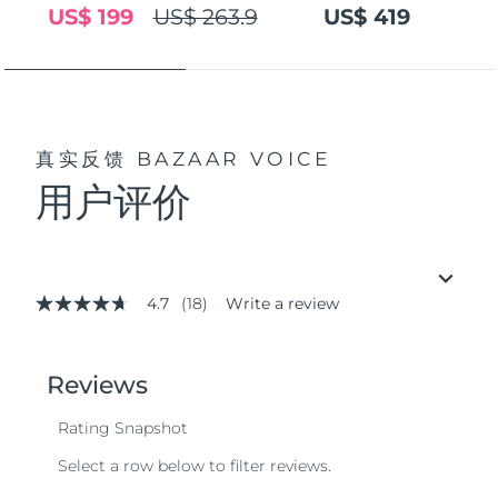
US$ 199
US$ 263.9
US$ 419
真实反馈
BAZAAR VOICE
用户评价
4.7
(18)
Write a review
4.7
out
of
5
stars,
average
rating
value.
Read
18
Reviews.