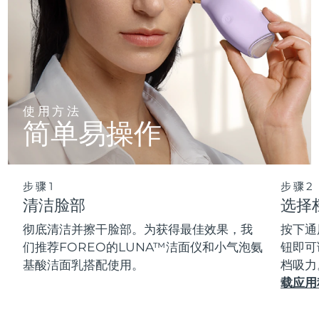
使用方法
简单易操作
步骤1
步骤2
清洁脸部
选择
彻底清洁并擦干脸部。为获得最佳效果，我
按下通
们推荐FOREO的LUNA™洁面仪和小气泡氨
钮即可
基酸洁面乳搭配使用。
档吸力
载应用