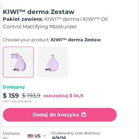
KIWI™ derma Zestaw
Pakiet zawiera:
KIWI™ derma i KIWI™ Oil
Control Mattifying Moisturizer
Choose your product:
KIWI™ derma Zestaw
Dostępny
$ 159
$ 193,9
oszczędzaj
$ 34,9
VAT i cło wliczone
Dodaj do koszyka
Oczekiwany czas dostawy:
Dostawa
US
8/9/26
do: