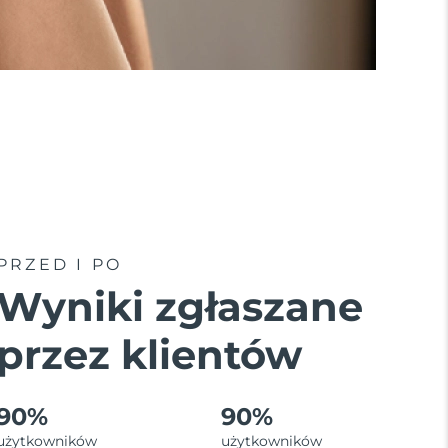
PRZED I PO
Wyniki zgłaszane
przez klientów
90%
90%
użytkowników
użytkowników