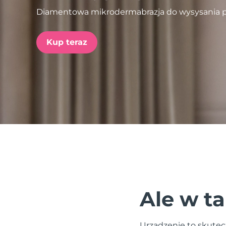
Diamentowa mikrodermabrazja do wysysania 
issa™ Teeth Whitening Set
Kup teraz
FAQ™ Dual LED Panel
POPULARNY
Specjalne oferty
Bestsellery
Ale w ta
Urządzenie to skutecz