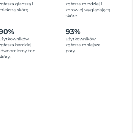
zgłasza gładszą i
zgłasza młodziej i
miększą skórę.
zdrowiej wyglądającą
skórę.
90%
93%
użytkowników
użytkowników
zgłasza bardziej
zgłasza mniejsze
równomierny ton
pory.
skóry.