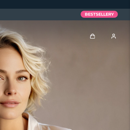
BESTSELLERY
Zaloguj
Profil użytkownika
Moje urządzenia
Moje zamówienia
Moje adresy
Moje subskrypcje