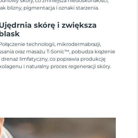
odnowy skóry, co zmniejsza niedoskonałości,
jak blizny, pigmentacja i oznaki starzenia.
Ujędrnia skórę i zwiększa
blask
Połączenie technologii, mikrodermabrazji,
ssania oraz masażu T-Sonic™, pobudza krążenie
i drenaż limfatyczny, co poprawia produkcję
kolagenu i naturalny proces regeneracji skóry.