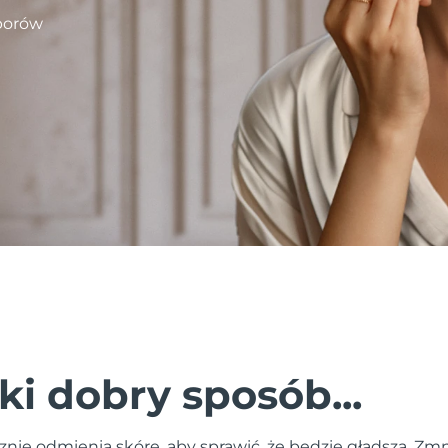
porów
ki dobry sposób...
nie odmienia skórę, aby sprawić, że będzie gładsza. Zmn