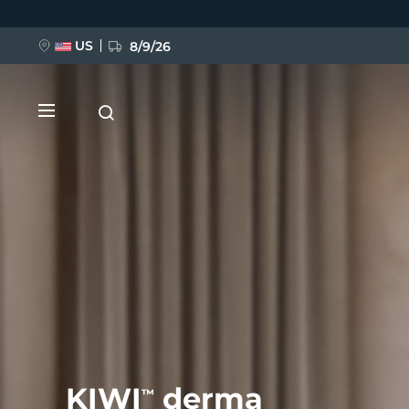
Przejdź
do
treści
US
8/9/26
NOWOŚĆ
BREAKING NEWS
FAQ™ Pure Beauty-Tech Elixir
KIWI
derma
™