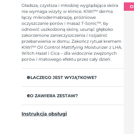
Gładsza, czystsza i młodziej wyglądająca skóra
O
nie wymaga wizyty w klinice. KIWI™ derma
łączy mikrodermabrazję, próżniowe
oczyszczanie porów i masaż T-Sonic™, by
odnowić uszkodzoną skórę, usunąć głęboko
zakorzenione zanieczyszczenia i rozjaśnić
przebarwienia w domu. Zakończ rytuał kremem
KIWI™ Oil Control Mattifying Moisturizer z LHA,
Witch Hazel i Cica – dla widocznie zwężonych
porów i matowego efektu przez cały dzień.
DLACZEGO JEST WYJĄTKOWE?
Trzy diamentowe końcówki Adamas
pokrywają każdą strefę twarzy i nie wymagają
CO ZAWIERA ZESTAW?
wymiany.
KIWI™ derma
6 intensywności i 3 tryby masażu
Instrukcja obsługi
personalizują każdy zabieg pod potrzeby
KIWI™ Oil Control Mattifying Moisturizer
twojej skóry.
3 końcówki do mikrodermabrazji z
90 % użytkowników zgłasza gładsza skórę; 93
diamentami Adamas