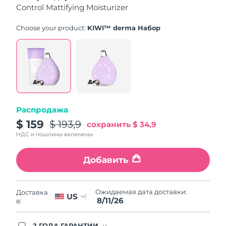
8/11/26
Control Mattifying Moisturizer
Ожидаемая дата доставки
Нидерланды
Choose your product:
KIWI™ derma Набор
8/10/26
Ожидаемая дата доставки
Новая Зеландия
8/10/26
Ожидаемая дата доставки
Норвегия
8/10/26
Распродажа
Ожидаемая дата доставки
Оман
$ 159
$ 193,9
8/13/26
сохранить
$ 34,9
НДС и пошлины включены
Ожидаемая дата доставки
Филиппины
8/13/26
Добавить
Ожидаемая дата доставки
Польша
8/11/26
Ожидаемая дата доставки:
Доставка
US
8/11/26
в:
Ожидаемая дата доставки
Португалия
8/10/26
2 ГОДА ГАРАНТИИ