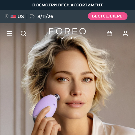
Перейти
ПОСМОТРИ ВЕСЬ АССОРТИМЕНТ
к
основному
содержанию
US
8/11/26
БЕСТСЕЛЛЕРЫ
НОВИНКА
Войти
Язык
BREAKING NEWS
Профиль пользователя
English
Deutsch
Español
Мои приборы
FAQ™ Pure Beauty-Tech Elixir
Français
Italiano
Português
Мои заказы
Polski
Svenska
Русский
Türkçe
简体中文
繁體中文
Мои адреса
issa™ Teeth Whitening Set
Мои подписки