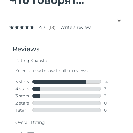
Что говорят...
4.7
(18)
Write a review
4.7
out
of
5
stars,
average
rating
value.
Read
18
Reviews.
Same
page
link.