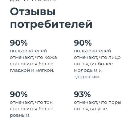
8/12/26
Отзывы
Ожидаемая дата доставки
Израиль
8/14/26
потребителей
Ожидаемая дата доставки
Италия
8/10/26
90%
90%
пользователей
пользователей
Ожидаемая дата доставки
Япония
8/13/26
отмечают, что кожа
отмечают, что лицо
становится более
выглядит более
Ожидаемая дата доставки
гладкой и мягкой.
молодым и
Джерси
8/15/26
здоровым.
Ожидаемая дата доставки
Казахстан
90%
93%
8/12/26
отмечают, что тон
отмечают, что поры
Ожидаемая дата доставки
Кувейт
становится более
выглядят у́же.
8/10/26
ровным.
Ожидаемая дата доставки
Латвия
8/10/26