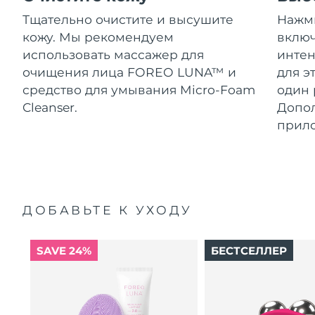
Тщательно очистите и высушите
Нажми
кожу. Мы рекомендуем
включ
использовать массажер для
интен
очищения лица FOREO LUNA™ и
для э
средство для умывания Micro-Foam
один 
Cleanser.
Допол
прил
ДОБАВЬТЕ К УХОДУ
SAVE 24%
БЕСТСЕЛЛЕР