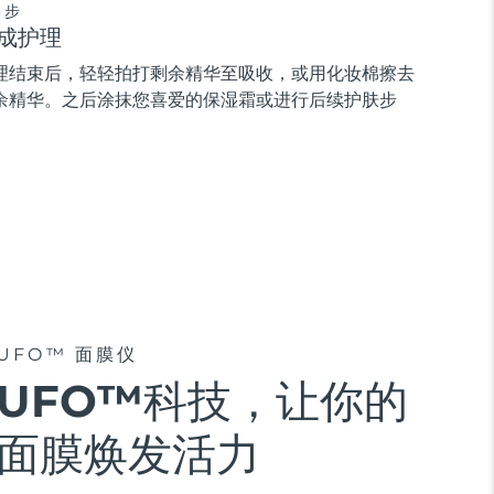
3步
成护理
理结束后，轻轻拍打剩余精华至吸收，或用化妆棉擦去
余精华。之后涂抹您喜爱的保湿霜或进行后续护肤步
。
UFO™ 面膜仪
UFO™科技，让你的
面膜焕发活力