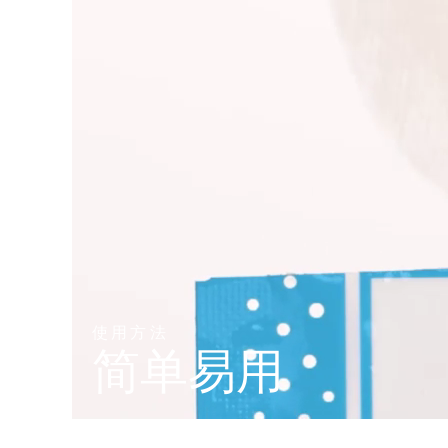
KIWI™ 皮肤护理
All acne treatment devices
All revitalizing eye massagers
Serum
issa™ Teeth Whitening Gel
Advanced pore care essentials
For healthy hair
18% PAP
护肤品
男士
全部购买
FOREO APP
关于我们
使用方法
简单易用