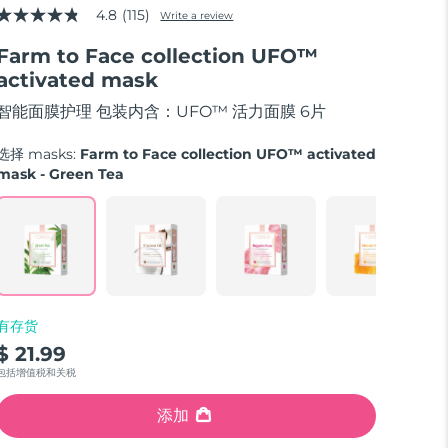
4.8
(115)
Write a review
4.8
out
Farm to Face collection UFO™
of
5
activated mask
stars,
average
智能面膜护理 包装内含：UFO™ 活力面膜 6片
rating
value.
Read
选择 masks:
Farm to Face collection UFO™ activated
115
mask - Green Tea
Reviews.
Same
page
link.
有存货
$ 21.99
包括增值税和关税
添加