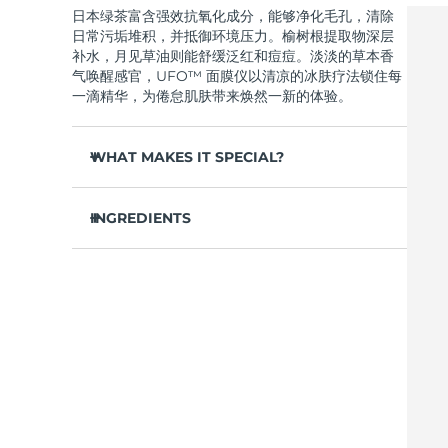
日本绿茶富含强效抗氧化成分，能够净化毛孔，清除
Near-infrared and red light therapy device
Smart hybrid silicone sonic toothbrush
日常污垢堆积，并抵御环境压力。榆树根提取物深层
抗老
LED治疗
补水，月见草油则能舒缓泛红和痘痘。淡淡的草本香
LUNA™ 4 mini
面部提拉护理
气唤醒感官，UFO™ 面膜仪以清凉的冰肤疗法锁住每
FAQ™ 101
FAQ™ 201
UFO™ 3 mini
issa™ 4 smile
For young skin, T-zone
Premium anti-aging skincare
NEW
一滴精华，为倦怠肌肤带来焕然一新的体验。
Clinical anti-aging
LED mask
Red light therapy device for young skin
Hybrid silicone sonic toothbrush
WHAT MAKES IT SPECIAL?
生发
LUNA™ 4 go
BEAR™ 设备
肌肤年轻化
FAQ™ 102
FAQ™ 202
UFO™ 3 go
issa™ 4 baby
For travel or gym bag
All premium facelift devices
FAQ™ 301
FAQ™ 501
松针提取物能够调节皮脂分泌，缩小毛孔，完美控
Advanced clinical anti-aging
LED mask
Portable red light therapy
For ages 0-3
NEW
油。
INGREDIENTS
LED hair strengthening scalp massager
Full-Spectrum Red Light Therapy
葛根提取物可以减轻浮肿，淡化黑眼圈，抚平细
LUNA™ 护肤
水/水/水族，丁二醇，茶叶提取物，1,2-己二醇，羟基
纹，令肌肤焕发活力。
FAQ™ 103
FAQ™ 211
保健品
面膜
issa™ Teeth Whitening Set
苯乙酮，聚丙烯酸钠，泛醇，尿囊素，聚甘油-4 癸酸
Premium cleansers & balm
FAQ™ Scalp Serum
FAQ™ 502
舒缓湿疹、痤疮和肌肤刺激，为需要额外呵护的肌
Luxurious clinical anti-aging set
Anti-aging neck & décolleté LED mask
Rejuvenation & hydration
Dual LED + sonic device & 18% PAP gel
酯，甘草酸二钾，香精/香料，沼泽松叶提取物，榆树
Scalp recovery probiotic serum
Full-Spectrum Red Light Therapy
肤提供舒缓的急救。
根提取物，月见草花提取物，葛根提取物
抵御污染和环境毒素，让肌肤全天自由呼吸。
LUNA™ 设备
专业治疗
FAQ™ P1 Primer
FAQ™ 221
UFO™ 设备
ISSA™ 设备
轻盈配方，吸收迅速，不留残余，令肌肤清爽哑
All facial cleansing devices
FAQ™护肤品
Manuka honey primer
Anti-aging LED hand mask
光，散发自然光泽。
FAQ™ Red Light Serum
All deep facial hydration devices
All silicone sonic toothbrushes
All FAQ™ skincare
仅需 2 分钟，即可实现肌肤彻底重置——让这份纯
净的新生，轻松融入您最繁忙的晨间节奏。