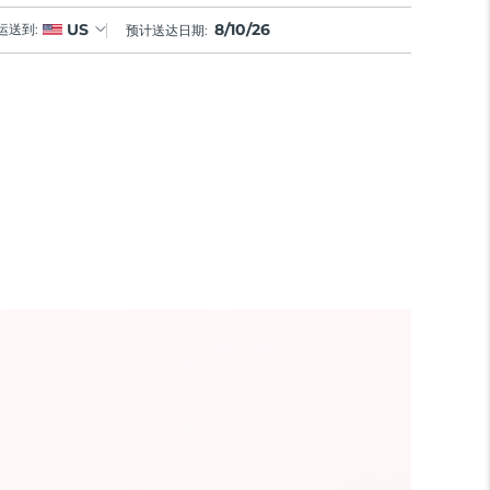
8/10/26
US
运送到:
预计送达日期: