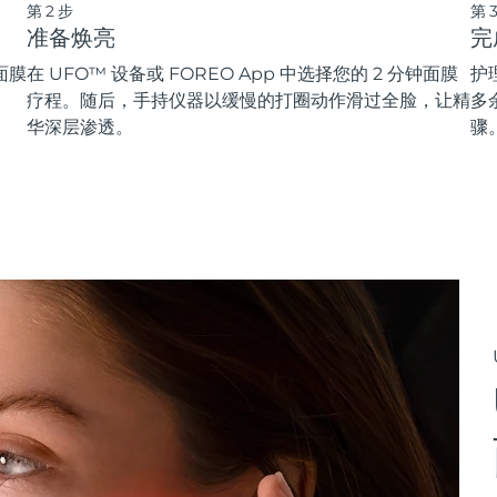
第2步
第
准备焕亮
完
面膜
在 UFO™ 设备或 FOREO App 中选择您的 2 分钟面膜
护
疗程。随后，手持仪器以缓慢的打圈动作滑过全脸，让精
多
华深层渗透。
骤