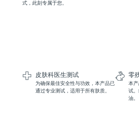
式，此刻专属于您。
红光疗法
瑞典美肤护理
面部清洁
紧致提拉
LUNA™ 4 套装
BEAR™ 2 套装
皮肤科医生测试
零
Anti-aging massage
Microcurrent toning
为确保最佳安全性与功效，本产品已
本产
通过专业测试，适用于所有肤质。
试。
补水保湿
口腔护理
油。
LUNA™ 4 Plus
BEAR™ 2 go
UFO™ 3 套装
issa™ 4
Massage, LED heating
Microcurrent toning on-the-go
Deep facial hydration
Hybrid silicone sonic toothbrush
FAQ™ 抗老护理
LUNA™ 4 Men
BEAR™ 2 eyes & lips
NEW
UFO™ 3 LED
issa™ 4 plus
For men, anti-aging massage
Microcurrent line smoothing device