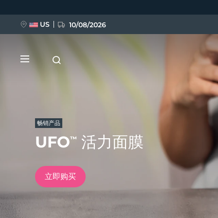
跳
转
到
主
US
10/08/2026
要
内
容
畅销产品
UFO
活力面膜
™
新品
BREAKING NEWS
立即购买
FAQ™ Pure Beauty-Tech Elixir