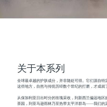
issa™ Teeth Whitening Set
FAQ™ Dual LED Panel
热门产品
关于本系列
全球最卓越的护肤成分，并非随处可得。它们源自特
特别优惠
畅销产品
这些地方，自然与传统历经数个世纪的打磨，才成就
从保加利亚日出时分的玫瑰采收，到新西兰偏远地区
茶园，到亚马逊雨林乃至热带太平洋群岛——我们的