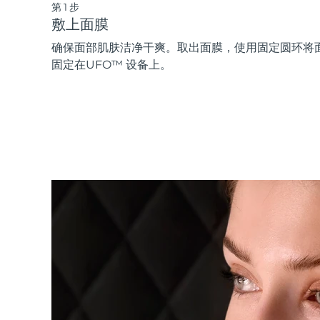
第1步
敷上面膜
确保面部肌肤洁净干爽。取出面膜，使用固定圆环将
固定在UFO™ 设备上。