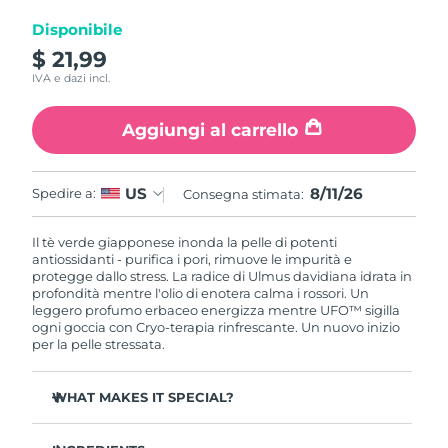
Disponibile
RAS di Macao
Consegna stimata
8/12/26
$ 21,99
IVA e dazi incl.
Malaysia
Consegna stimata
8/13/26
Aggiungi al carrello
Malta
Consegna stimata
8/10/26
Messico
Consegna stimata
8/14/26
8/11/26
US
Spedire a:
Consegna stimata:
Monaco
Consegna stimata
8/11/26
Il tè verde giapponese inonda la pelle di potenti
antiossidanti - purifica i pori, rimuove le impurità e
protegge dallo stress. La radice di Ulmus davidiana idrata in
Paesi Bassi
Consegna stimata
8/10/26
profondità mentre l'olio di enotera calma i rossori. Un
leggero profumo erbaceo energizza mentre UFO™ sigilla
Nuova Zelanda
ogni goccia con Cryo-terapia rinfrescante. Un nuovo inizio
Consegna stimata
8/10/26
per la pelle stressata.
Norvegia
Consegna stimata
8/10/26
WHAT MAKES IT SPECIAL?
Oman
Consegna stimata
8/13/26
Estratto di ago di pino regola il sebo e minimizza i pori -