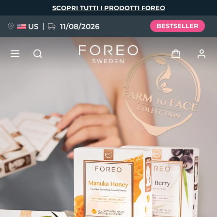
Salta
SCOPRI TUTTI I PRODOTTI FOREO
al
contenuto
principale
US
11/08/2026
BESTSELLER
NUOVO
Accedi
Lingua
BREAKING NEWS
Profilo utente
English
Deutsch
Español
I miei dispositivi
FAQ™ Pure Beauty-Tech Elixir
Français
Italiano
Português
I miei ordini
Polski
Svenska
Русский
Türkçe
简体中文
繁體中文
I miei indirizzi
issa™ Teeth Whitening Set
I miei abbonamenti