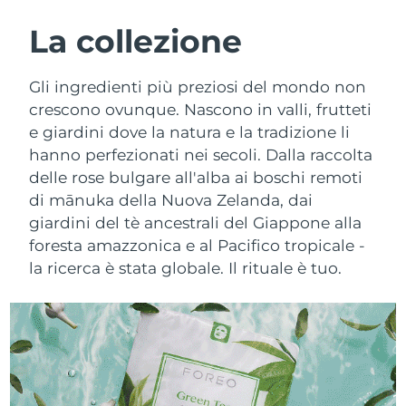
ROUTINE BEAUTY SVEDESI
Austria
Consegna stimata
8/10/26
La collezione
Bahrein
Consegna stimata
8/11/26
Gli ingredienti più preziosi del mondo non
Detersione viso
Lifting viso
crescono ovunque. Nascono in valli, frutteti
Belgio
Consegna stimata
8/10/26
e giardini dove la natura e la tradizione li
LUNA™ 4 pacchetto
BEAR™ 2 pacchetto
hanno perfezionati nei secoli. Dalla raccolta
Bermuda
Consegna stimata
8/16/26
Anti-aging massage
Microcurrent toning
delle rose bulgare all'alba ai boschi remoti
Bosnia ed
di mānuka della Nuova Zelanda, dai
Consegna stimata
8/13/26
Idratazione
Igiene orale
Erzegovina
giardini del tè ancestrali del Giappone alla
LUNA™ 4 Plus
BEAR™ 2 go
foresta amazzonica e al Pacifico tropicale -
UFO™ 3 pacchetto
issa™ 4
Massage, LED heating
Microcurrent toning on-the-go
Brunei
Consegna stimata
8/15/26
la ricerca è stata globale. Il rituale è tuo.
TRATTAMENTI ANTI-AGE FAQ™
Deep facial hydration
Hybrid silicone sonic toothbrush
Bulgaria
Consegna stimata
8/10/26
NEW
LUNA™ 4 Men
BEAR™ 2 eyes & lips
UFO™ 3 LED
issa™ 4 plus
Canada
For men, anti-aging massage
Microcurrent line smoothing device
Consegna stimata
8/14/26
Near-infrared and red light therapy
Smart hybrid silicone sonic toothbrush
device
Anti-age
Trattamenti LED
Cile
Consegna stimata
8/14/26