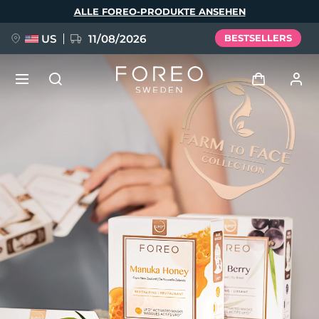
Direkt
ALLE FOREO-PRODUKTE ANSEHEN
zum
Inhalt
US
11/08/2026
BESTSELLERS
NEU
Anmelden
Sprache
BREAKING NEWS
Benutzerkonto
English
Deutsch
Español
Meine Geräte
FAQ™ Pure Beauty-Tech Elixir
Français
Italiano
Português
Meine Bestellungen
Polski
Svenska
Русский
Türkçe
简体中文
繁體中文
Meine Adressen
issa™ Teeth Whitening Set
Meine Abonnements