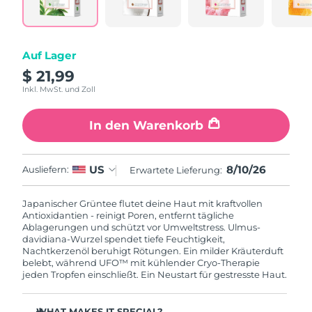
Litauen
Erwartete Lieferung
8/10/26
Luxemburg
Erwartete Lieferung
8/10/26
Auf Lager
$ 21,99
Sonderverwaltungsregion
Erwartete Lieferung
8/12/26
Macau
Inkl. MwSt. und Zoll
Malaysia
Erwartete Lieferung
8/13/26
In den Warenkorb
Malta
Erwartete Lieferung
8/10/26
8/10/26
US
Ausliefern:
Erwartete Lieferung:
Mexiko
Erwartete Lieferung
8/14/26
Japanischer Grüntee flutet deine Haut mit kraftvollen
Antioxidantien - reinigt Poren, entfernt tägliche
Monaco
Erwartete Lieferung
8/11/26
Ablagerungen und schützt vor Umweltstress. Ulmus-
davidiana-Wurzel spendet tiefe Feuchtigkeit,
Nachtkerzenöl beruhigt Rötungen. Ein milder Kräuterduft
Niederlande
Erwartete Lieferung
8/10/26
belebt, während UFO™ mit kühlender Cryo-Therapie
jeden Tropfen einschließt. Ein Neustart für gestresste Haut.
Neuseeland
Erwartete Lieferung
8/10/26
WHAT MAKES IT SPECIAL?