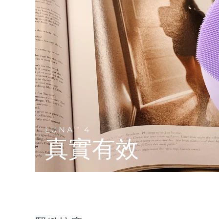
Near-infrared and red light therapy device
Smart hybrid silicone sonic toothbrush
抗老
LED 護理
LUNA™ 4 mini
面部提拉護理
FAQ™ 101
FAQ™ 201
UFO™ 3 mini
issa™ 4 smile
For young skin, T-zone
Premium anti-aging skincare
NEW
Clinical anti-aging
LED mask
Red light therapy device for young skin
Hybrid silicone sonic toothbrush
生髮
LUNA™ 4 go
BEAR™ 設備
肌膚年輕化
FAQ™ 102
FAQ™ 202
UFO™ 3 go
issa™ 4 baby
For travel or gym bag
All premium facelift devices
FAQ™ 301
FAQ™ 501
Advanced clinical anti-aging
LED mask
Portable red light therapy
For ages 0-3
NEW
LED hair strengthening scalp massager
Full-Spectrum Red Light Therapy
LUNA™護膚
LUNA
4
FAQ™ 103
TM
FAQ™ 211
保健品
面膜
issa™ Teeth Whitening Set
Premium cleansers & balm
真實有效
FAQ™ Scalp Serum
FAQ™ 502
Luxurious clinical anti-aging set
Anti-aging neck & décolleté LED mask
Rejuvenation & hydration
Dual LED + sonic device & 18% PAP gel
Scalp recovery probiotic serum
Full-Spectrum Red Light Therapy
LUNA™ 設備
專業治療
FAQ™ P1 Primer
FAQ™ 221
UFO™ 設備
ISSA™ 設備
All facial cleansing devices
FAQ™護膚品
Manuka honey primer
Anti-aging LED hand mask
FAQ™ Red Light Serum
All deep facial hydration devices
All silicone sonic toothbrushes
All FAQ™ skincare