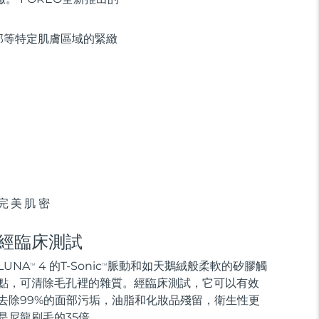
部等特定肌膚區域的緊緻
完美肌密
經臨床測試
LUNA
4 的T-Sonic
脈動和如天鵝絨般柔軟的矽膠觸
TM
TM
點，可清除毛孔裡的雜質。經臨床測試，它可以有效
去除99%的面部污垢，油脂和化妝品殘留，衛生性更
是尼龍刷毛的35倍。