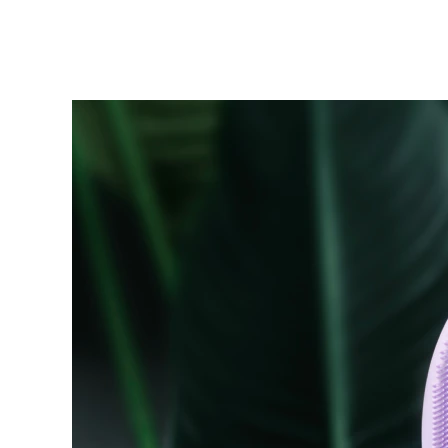
KIWI™ 皮肤护理
All acne treatment devices
All revitalizing eye massagers
Serum
issa™ Teeth Whitening Gel
Advanced pore care essentials
For healthy hair
18% PAP
護膚品
男士
全部購買
FOREO APP
關於我們