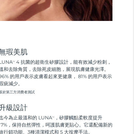
無瑕美肌
LUNA
4 抗菌的超衛生矽膠設計，能有效減少粉刺，
TM
溫和去除角質，去除死皮細胞，展現肌膚健康光澤。
96% 的用戶表示皮膚看起來更健康， 81% 的用戶表示
瑕疵減少。
基於第三方消費者測試
升級設計
迄今為止最溫和的 LUNA
，矽膠觸點柔軟度提升
TM
17%，保持自然彈性，呵護肌膚更貼心。它還配備新的
旅行鎖功能、3種清潔模式和 5 大按摩手法。