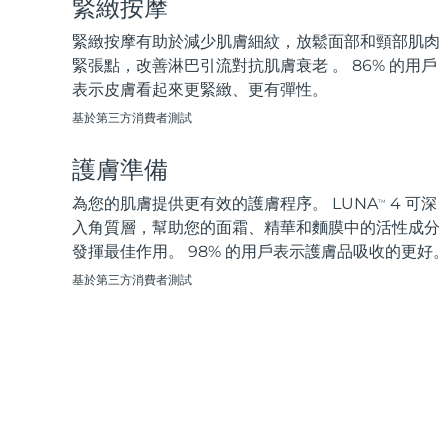
緊緻按摩
脫毛
FAQ™護膚品
身體護理
FAQ™護膚品
FAQ™產品
FAQ™ skincare
All FAQ™ skincare
All FAQ™ skincare
PEACH™ 2 Pro Max
BEAR™ 2 body
緊緻按摩有助於減少肌膚細紋，放鬆面部和頸部肌肉
All hair treatments
All FAQ™ skincare
Professional IPL hair removal device
Microcurrent body toning
緊張點，改善淋巴引流對抗肌膚衰老 。 86% 的用戶
表示皮膚看起來更緊緻、更有彈性。
FAQ™產品
FAQ™產品
痘肌護理
FAQ™ products
眼部護理
基於第三方消費者測試
All anti-aging treatments
All LED treatments
PEACH™ 2
LUNA™ 4 body
All toning treatments
ESPADA™ 2 plus
BEAR™ 2 eyes & lips
IPL hair removal
Massaging body brush
護膚準備
Recurring acne LED therapy
Microcurrent line smoothing device
為您的肌膚提供更有效的護膚程序。 LUNA
4 可深
TM
PEACH™ 2 go
SUPERCHARGED™ serum
入角質層，幫助您的面霜、精華和麵膜中的活性成分
護發
毛孔護理
ESPADA™ 2
IRIS™ 2
Travel-friendly IPL hair removal
Firming body serum
發揮最佳作用。 98% 的用戶表示護膚品吸收的更好
LUNA™ 4 hair
KIWI™ derma
Acne treatment device
Rejuvenating eye massager
NEW
基於第三方消費者測試
2-in-1 LED scalp massager
Diamond microdermabrasion .
PEACH™ Cooling Prep Gel
ESPADA™ Blemish Solution
眼部護膚
牙齒美白
Cooling IPL hair removal gel
FLIP™ play advanced
KIWI™
Concentrated acne gel
Advanced eye care treatment
issa™ Teeth Whitening Set
LED light hairbrush
Blackhead remover
Dual LED + sonic device & 18% PAP gel
更多的
ESPADA™ 設備
眼部護理設備
LUNA™ Dual-Peptide Scalp