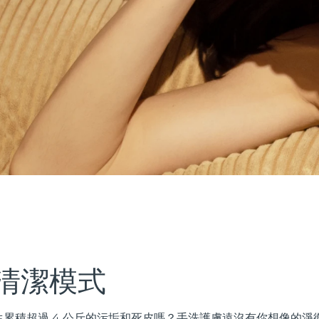
清潔模式
累積超過 4 公斤的污垢和死皮嗎？手洗護膚遠沒有你想像的淨徹