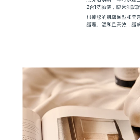
紅光療法
2合1洗臉儀，臨床測試
根據您的肌膚類型和問
護理。溫和且高效，護
瑞典美膚護理
面部清潔
緊致提拉
LUNA™ 4 套裝
BEAR™ 2 套裝
Anti-aging massage
Microcurrent toning
補水保濕
口腔護理
LUNA™ 4 Plus
BEAR™ 2 go
UFO™ 3 套裝
issa™ 4
Massage, LED heating
Microcurrent toning on-the-go
Deep facial hydration
Hybrid silicone sonic toothbrush
FAQ™ 抗老護理
LUNA™ 4 Men
BEAR™ 2 eyes & lips
NEW
UFO™ 3 LED
issa™ 4 plus
For men, anti-aging massage
Microcurrent line smoothing device