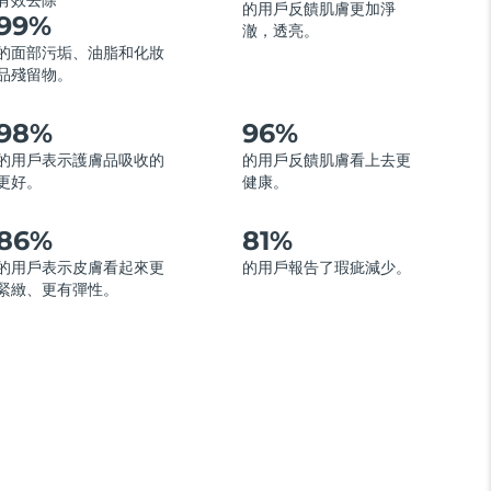
有效去除
的用戶反饋肌膚更加淨
99%
澈，透亮。
的面部污垢、油脂和化妝
品殘留物。
98%
96%
的用戶表示護膚品吸收的
的用戶反饋肌膚看上去更
更好。
健康。
86%
81%
的用戶表示皮膚看起來更
的用戶報告了瑕疵減少。
緊緻、更有彈性。