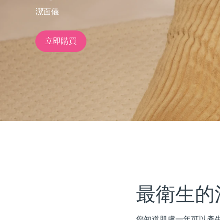
潔面儀
issa™ Teeth Whitening Set
立即購買
FAQ™ Dual LED Panel
熱門產品
特別優惠
暢銷產品
最衛生的
您知道肌膚一年可以產生