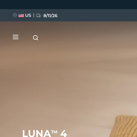
移
至
主
內
US
8/11/26
容
新品
BREAKING NEWS
FAQ™ Pure Beauty-Tech Elixir
LUNA
4
TM