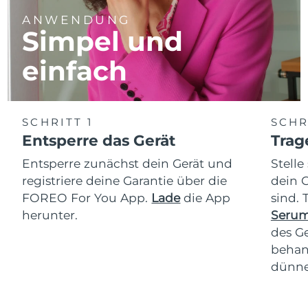
ANWENDUNG
Simpel und
einfach
SCHRITT 1
SCHR
Entsperre das Gerät
Trag
Entsperre zunächst dein Gerät und
Stelle
registriere deine Garantie über die
dein 
FOREO For You App.
Lade
die App
sind.
herunter.
Serum
des Ge
behan
dünne