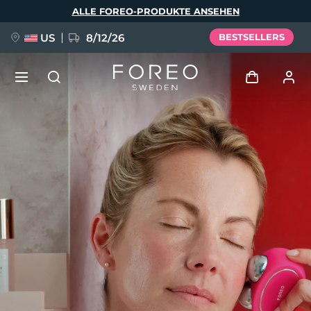
Direkt
ALLE FOREO-PRODUKTE ANSEHEN
zum
Inhalt
US
8/12/26
BESTSELLERS
NEU
Anmelden
Sprache
BREAKING NEWS
Benutzerkonto
English
Deutsch
Español
Meine Geräte
FAQ™ Pure Beauty-Tech Elixir
Français
Italiano
Português
Meine Bestellungen
Polski
Svenska
Русский
Türkçe
简体中文
繁體中文
Meine Adressen
issa™ Teeth Whitening Set
Meine Abonnements