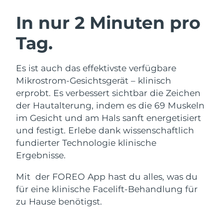
SCHWEDISCHE BEAUTY ROUTINE
Australien
Erwartete Lieferung
8/14/26
In nur 2 Minuten pro
Österreich
Erwartete Lieferung
8/11/26
Tag.
Bahrain
Erwartete Lieferung
8/12/26
Gesichtsreinigung
Gesichtsstraffung
Es ist auch das effektivste verfügbare
Belgien
Erwartete Lieferung
8/11/26
LUNA™ 4 Set
BEAR™ 2 Set
Mikrostrom-Gesichtsgerät – klinisch
Anti-aging massage
Microcurrent toning
erprobt. Es verbessert sichtbar die Zeichen
Bermuda
Erwartete Lieferung
8/17/26
der Hautalterung, indem es die 69 Muskeln
im Gesicht und am Hals sanft energetisiert
Hydratisierung
Mundpflege
Bosnien und
Erwartete Lieferung
8/14/26
LUNA™ 4 Plus
BEAR™ 2 go
und festigt. Erlebe dank wissenschaftlich
Herzegowina
UFO™ 3 Set
issa™ 4
Massage, LED heating
Microcurrent toning on-the-go
fundierter Technologie klinische
FAQ™ ANTI-AGING-BEHANDLUNG
Deep facial hydration
Hybrid silicone sonic toothbrush
Brunei Darussalam
Erwartete Lieferung
8/16/26
Ergebnisse.
NEW
Mit der FOREO App hast du alles, was du
LUNA™ 4 Men
BEAR™ 2 eyes & lips
Bulgarien
Erwartete Lieferung
8/11/26
UFO™ 3 LED
issa™ 4 plus
für eine klinische Facelift-Behandlung für
For men, anti-aging massage
Microcurrent line smoothing device
Near-infrared and red light therapy
Kanada
zu Hause benötigst.
Smart hybrid silicone sonic toothbrush
Erwartete Lieferung
8/15/26
device
Anti-aging
LED-Behandlungen