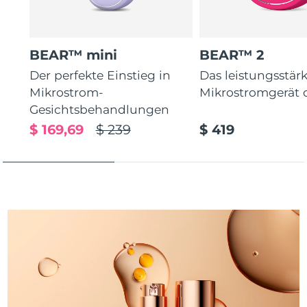
Taiwan
Erwartete Lieferung
8/16/26
Thailand
Erwartete Lieferung
8/15/26
BEAR™ mini
BEAR™ 2
Türkei
Erwartete Lieferung
8/12/26
Der perfekte Einstieg in
Das leistungsstär
Mikrostrom-
Mikrostromgerät 
Vereinigte Arabische
Gesichtsbehandlungen
Erwartete Lieferung
8/12/26
Emirate
$ 169,69
$ 239
$ 419
Vereinigtes
Erwartete Lieferung
8/11/26
Königreich
Vereinigte Staaten
Erwartete Lieferung
8/12/26
Usbekistan
Erwartete Lieferung
8/16/26
Vietnam
Erwartete Lieferung
8/17/26