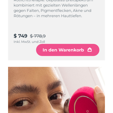
Litauen
Erwartete Lieferung
8/9/26
kombiniert mit gezielten Wellenlängen
gegen Falten, Pigmentflecken, Akne und
Luxemburg
Rötungen – in mehreren Hauttiefen.
Erwartete Lieferung
8/9/26
Sonderverwaltungsregion
Erwartete Lieferung
8/11/26
Macau
$ 749
$ 778,9
Inkl. MwSt. und Zoll
Malaysia
Erwartete Lieferung
8/12/26
In den Warenkorb
Malta
Erwartete Lieferung
8/9/26
Mexiko
Erwartete Lieferung
8/13/26
Monaco
Erwartete Lieferung
8/10/26
Niederlande
Erwartete Lieferung
8/9/26
Neuseeland
Erwartete Lieferung
8/9/26