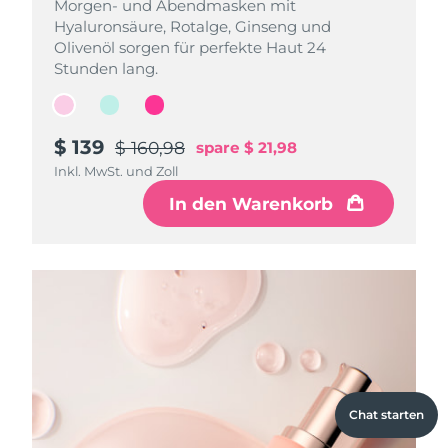
Morgen- und Abendmasken mit
Morgen- und Abendmasken mit
Morgen- und Abendmasken mit
Hyaluronsäure, Rotalge, Ginseng und
Hyaluronsäure, Rotalge, Ginseng und
Hyaluronsäure, Rotalge, Ginseng und
Olivenöl sorgen für perfekte Haut 24
Olivenöl sorgen für perfekte Haut 24
Olivenöl sorgen für perfekte Haut 24
Stunden lang.
Stunden lang.
Stunden lang.
$ 139
$ 139
$ 139
$ 160,98
$ 160,98
$ 160,98
spare
spare
spare
$ 21,98
$ 21,98
$ 21,98
Inkl. MwSt. und Zoll
Inkl. MwSt. und Zoll
Inkl. MwSt. und Zoll
In den Warenkorb
In den Warenkorb
In den Warenkorb
Chat starten