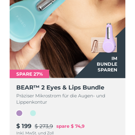
IM
IM
BUNDLE
BUNDLE
SPAREN
SPAREN
SPARE 27%
SPARE 27%
BEAR™ 2 Eyes & Lips Bundle
BEAR™ 2 Eyes & Lips Bundle
Präziser Mikrostrom für die Augen- und
Präziser Mikrostrom für die Augen- und
Lippenkontur
Lippenkontur
$ 199
$ 199
$ 273,9
$ 273,9
spare
spare
$ 74,9
$ 74,9
Inkl. MwSt. und Zoll
Inkl. MwSt. und Zoll