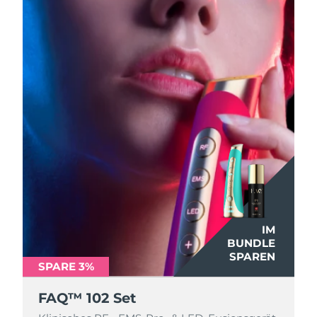
IM
IM
BUNDLE
BUNDLE
SPAREN
SPAREN
SPARE 3%
SPARE 3%
FAQ™ 102 Set
FAQ™ 102 Set