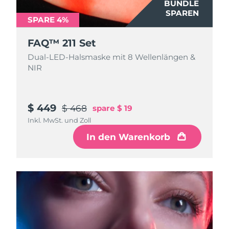
BUNDLE
SPAREN
SPARE 4%
FAQ™ 211 Set
Dual-LED-Halsmaske mit 8 Wellenlängen &
NIR
$ 449
$ 468
spare
$ 19
Inkl. MwSt. und Zoll
In den Warenkorb