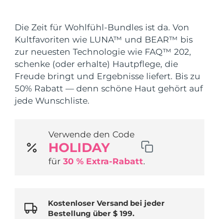
Versandland
Die Zeit für Wohlfühl-Bundles ist da. Von
Vereinigte Staaten
Erwartete Lieferung
8/10/26
Kultfavoriten wie LUNA™ und BEAR™ bis
FAQ™ Dual LED Panel
zur neuesten Technologie wie FAQ™ 202,
Vereinigtes
Erwartete Lieferung
8/9/26
schenke (oder erhalte) Hautpflege, die
Königreich
BELIEBT
Freude bringt und Ergebnisse liefert. Bis zu
Spanien
50% Rabatt — denn schöne Haut gehört auf
Erwartete Lieferung
8/9/26
jede Wunschliste.
Australien
Erwartete Lieferung
8/12/26
Sonderangebote
Bestseller
Frankreich
Verwende den Code
Erwartete Lieferung
8/9/26
HOLIDAY
Deutschland
Erwartete Lieferung
8/9/26
für
30 % Extra-Rabatt
.
Kanada
Erwartete Lieferung
8/13/26
Rot-Lichttherapie
Kostenloser Versand bei jeder
Bestellung über $ 199.