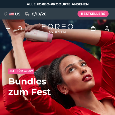
Direkt
ALLE FOREO-PRODUKTE ANSEHEN
zum
Inhalt
US
8/10/26
BESTSELLERS
NEU
Anmelden
Sprache
BREAKING NEWS
Benutzerkonto
English
Deutsch
Español
ZEIT FÜR GLOW
Meine Geräte
FAQ™ Pure Beauty-Tech Elixir
Bundles
Français
Italiano
Português
Meine Bestellungen
Polski
Svenska
Русский
zum Fest
Türkçe
简体中文
繁體中文
Meine Adressen
issa™ Teeth Whitening Set
Meine Abonnements