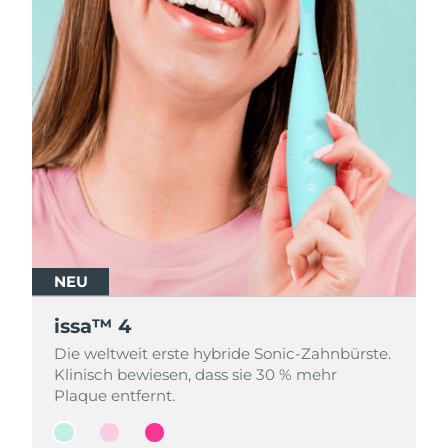
NEU
NEU
NEU
issa™ 4
issa™ 4
issa™ 4
Die weltweit erste hybride Sonic-Zahnbürste.
Die weltweit erste hybride Sonic-Zahnbürste.
Die weltweit erste hybride Sonic-Zahnbürste.
Klinisch bewiesen, dass sie 30 % mehr
Klinisch bewiesen, dass sie 30 % mehr
Klinisch bewiesen, dass sie 30 % mehr
Plaque entfernt.
Plaque entfernt.
Plaque entfernt.