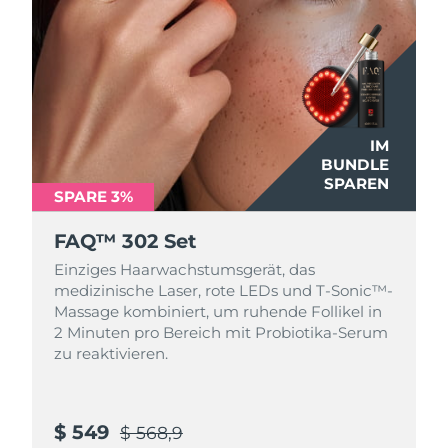
Taiwan
Erwartete Lieferung
8/14/26
Thailand
Erwartete Lieferung
8/13/26
Türkei
Erwartete Lieferung
8/10/26
IM
Vereinigte Arabische
Erwartete Lieferung
8/10/26
BUNDLE
Emirate
SPAREN
SPARE 3%
Vereinigtes
Erwartete Lieferung
8/9/26
Königreich
FAQ™ 302 Set
Einziges Haarwachstumsgerät, das
Vereinigte Staaten
Erwartete Lieferung
8/10/26
medizinische Laser, rote LEDs und T-Sonic™-
Massage kombiniert, um ruhende Follikel in
Usbekistan
Erwartete Lieferung
8/14/26
2 Minuten pro Bereich mit Probiotika-Serum
zu reaktivieren.
Vietnam
Erwartete Lieferung
8/15/26
$ 549
$ 568,9