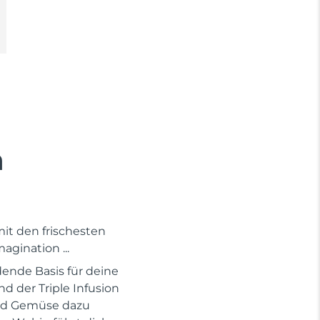
n
it den frischesten
agination ...
dende Basis für deine
d der Triple Infusion
und Gemüse dazu