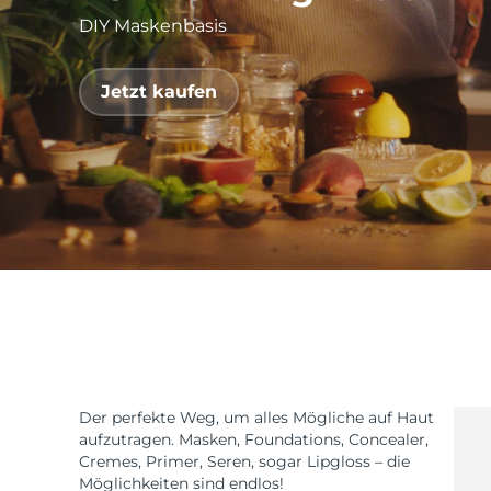
DIY Maskenbasis
issa™ Teeth Whitening Set
Jetzt kaufen
FAQ™ Dual LED Panel
BELIEBT
Sonderangebote
Bestseller
Der perfekte Weg, um alles Mögliche auf Haut
aufzutragen. Masken, Foundations, Concealer,
Cremes, Primer, Seren, sogar Lipgloss – die
Möglichkeiten sind endlos!