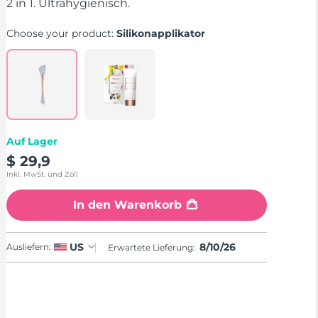
stars,
2 in 1. Ultrahygienisch.
average
rating
Choose your product:
Silikonapplikator
value.
Read
11
Reviews.
Same
page
link.
Auf Lager
$ 29,9
Inkl. MwSt. und Zoll
In den Warenkorb
8/10/26
US
Ausliefern:
Erwartete Lieferung: