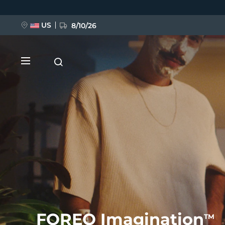
Direkt
zum
Inhalt
US
8/10/26
NEU
BREAKING NEWS
FAQ™ Pure Beauty-Tech Elixir
FOREO Imagination
TM