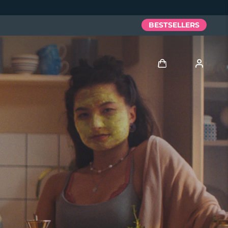
BESTSELLERS
Anmelden
Benutzerkonto
Meine Geräte
Meine Bestellungen
Meine Adressen
Meine Abonnements