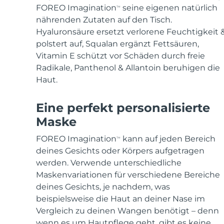
FOREO Imagination
seine eigenen natürlich
TM
nährenden Zutaten auf den Tisch.
Hyaluronsäure ersetzt verlorene Feuchtigkeit 
polstert auf, Squalan ergänzt Fettsäuren,
Vitamin E schützt vor Schäden durch freie
Radikale, Panthenol & Allantoin beruhigen die
Haut.
Eine perfekt personalisierte
Maske
FOREO Imagination
kann auf jeden Bereich
TM
deines Gesichts oder Körpers aufgetragen
werden. Verwende unterschiedliche
Maskenvariationen für verschiedene Bereiche
deines Gesichts, je nachdem, was
beispielsweise die Haut an deiner Nase im
Vergleich zu deinen Wangen benötigt – denn
wenn es um Hautpflege geht, gibt es keine