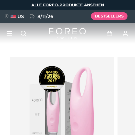
Direkt
ALLE FOREO-PRODUKTE ANSEHEN
zum
Inhalt
US
8/11/26
BESTSELLERS
NEU
Anmelden
Sprache
BREAKING NEWS
Benutzerkonto
English
Deutsch
Español
Meine Geräte
FAQ™ Pure Beauty-Tech Elixir
Français
Italiano
Português
Meine Bestellungen
Polski
Svenska
Русский
Türkçe
简体中文
繁體中文
Meine Adressen
issa™ Teeth Whitening Set
Meine Abonnements