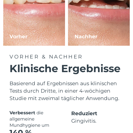
Erwartete Lieferung
Slowakei
09/08/2026
Erwartete Lieferung
Slowenien
09/08/2026
Vorher
Nachher
Erwartete Lieferung
Südafrika
17/08/2026
Erwartete Lieferung
VORHER & NACHHER
Südkorea
11/08/2026
Klinische Ergebnisse
Erwartete Lieferung
Spanien
09/08/2026
Basierend auf Ergebnissen aus klinischen
Tests durch Dritte, in einer 4-wöchigen
Erwartete Lieferung
Schweden
09/08/2026
Studie mit zweimal täglicher Anwendung.
Erwartete Lieferung
Schweiz
Verbessert
die
Reduziert
09/08/2026
allgemeine
Gingivitis.
Mundhygiene um
Erwartete Lieferung
Taiwan
140 %
14/08/2026