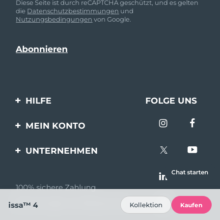
Diese Seite ist durch reCAPTCHA geschützt, und es gelten
die
Datenschutzbestimmungen
und
Nutzungsbedingungen
von Google.
HILFE
FOLGE UNS
Kontaktiere uns
MEIN KONTO
Bestellungen & Versand
Produkt registrieren
UNTERNEHMEN
Garantie & Umtausch
Unterstützung
Über FOREO
Chat starten
Häufig gestellte Fragen
100% sichere Zahlung
Partnerprogramm
Batterie-informationen
Bewertungen von Bazaarvoice
issa™ 4
Kollektion
Kaufen
Partner Nachrichten