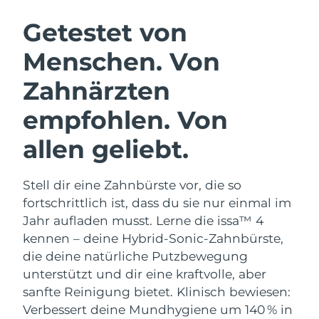
SCHWEDISCHE BEAUTY ROUTINE
Getestet von
Menschen. Von
Erwartete Lieferung
Australien
12/08/2026
Zahnärzten
Gesichtsreinigung
Gesichtsstraffung
Erwartete Lieferung
Österreich
LUNA™ 4 Set
BEAR™ 2 Set
empfohlen. Von
09/08/2026
Anti-aging massage
Microcurrent toning
allen geliebt.
Erwartete Lieferung
Bahrain
10/08/2026
Hydratisierung
Mundpflege
LUNA™ 4 Plus
BEAR™ 2 go
Stell dir eine Zahnbürste vor, die so
Erwartete Lieferung
Belgien
UFO™ 3 Set
issa™ 4
09/08/2026
Massage, LED heating
Microcurrent toning on-the-go
fortschrittlich ist, dass du sie nur einmal im
FAQ™ ANTI-AGING-BEHANDLUNG
Deep facial hydration
Hybrid silicone sonic toothbrush
Jahr aufladen musst. Lerne die issa™ 4
Erwartete Lieferung
Bermuda
kennen – deine Hybrid-Sonic-Zahnbürste,
15/08/2026
NEW
LUNA™ 4 Men
BEAR™ 2 eyes & lips
die deine natürliche Putzbewegung
UFO™ 3 LED
issa™ 4 plus
For men, anti-aging massage
Microcurrent line smoothing device
Bosnien und
unterstützt und dir eine kraftvolle, aber
Erwartete Lieferung
Near-infrared and red light therapy
Smart hybrid silicone sonic toothbrush
Herzegowina
12/08/2026
sanfte Reinigung bietet. Klinisch bewiesen:
device
Anti-aging
LED-Behandlungen
Verbessert deine Mundhygiene um 140 % in