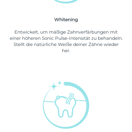
Erwartete Lieferung
Libanon
10/08/2026
Whitening
Erwartete Lieferung
Litauen
09/08/2026
Entwickelt, um mäßige Zahnverfärbungen mit
einer höheren Sonic Pulse-Intensität zu behandeln.
Erwartete Lieferung
Stellt die natürliche Weiße deiner Zähne wieder
Luxemburg
09/08/2026
her.
Sonderverwaltungsregion
Erwartete Lieferung
Macau
11/08/2026
Erwartete Lieferung
Malaysia
12/08/2026
Erwartete Lieferung
Malta
09/08/2026
Erwartete Lieferung
Mexiko
13/08/2026