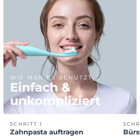
WIE MAN ES BENUTZT
Einfach &
unkompliziert
SCHRITT 1
SCHR
Zahnpasta auftragen
Bürs