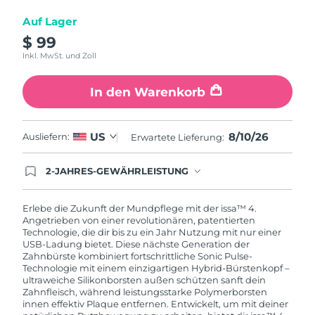
Auf Lager
$ 99
Inkl. MwSt. und Zoll
In den Warenkorb
8/10/26
US
Ausliefern:
Erwartete Lieferung:
2-JAHRES-GEWÄHRLEISTUNG
Mit deiner heutigen Bestellung registriere sich für
deine FOREO-Garantie. Das bedeutet: Falls du
innerhalb eines Jahres ab Kaufdatum Anlass zur
Erlebe die Zukunft der Mundpflege mit der issa™ 4.
Beanstandung deines FOREO-Produktes haben
Angetrieben von einer revolutionären, patentierten
solltest, bekommst du dieses Produkt von
Technologie, die dir bis zu ein Jahr Nutzung mit nur einer
FOREO gratis ersetzt.
USB-Ladung bietet. Diese nächste Generation der
Zahnbürste kombiniert fortschrittliche Sonic Pulse-
Technologie mit einem einzigartigen Hybrid-Bürstenkopf –
ultraweiche Silikonborsten außen schützen sanft dein
Zahnfleisch, während leistungsstarke Polymerborsten
innen effektiv Plaque entfernen. Entwickelt, um mit deiner