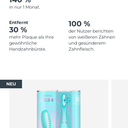
in nur 1 Monat.
Erwartete Lieferung
Thailand
13/08/2026
100 %
Entfernt
30 %
Erwartete Lieferung
Türkei
der Nutzer berichten
10/08/2026
mehr Plaque als Ihre
von weißeren Zähnen
gewöhnliche
und gesünderem
Vereinigte Arabische
Erwartete Lieferung
Handzahnbürste.
Zahnfleisch.
Emirate
10/08/2026
Vereinigtes
Erwartete Lieferung
Königreich
09/08/2026
NEU
Erwartete Lieferung
Vereinigte Staaten
10/08/2026
Erwartete Lieferung
Usbekistan
14/08/2026
Erwartete Lieferung
Vietnam
15/08/2026