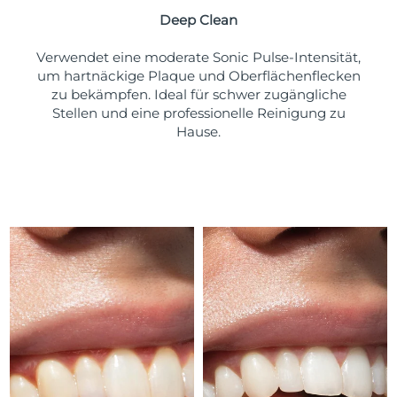
Deep Clean
Erwartete Lieferung
Puerto Rico
11/08/2026
Verwendet eine moderate Sonic Pulse-Intensität,
um hartnäckige Plaque und Oberflächenflecken
Erwartete Lieferung
Katar
zu bekämpfen. Ideal für schwer zugängliche
10/08/2026
Stellen und eine professionelle Reinigung zu
Hause.
Erwartete Lieferung
Réunion
14/08/2026
Erwartete Lieferung
Rumänien
09/08/2026
Erwartete Lieferung
Russland
17/08/2026
Erwartete Lieferung
Saudi-Arabien
10/08/2026
Erwartete Lieferung
Singapur
11/08/2026