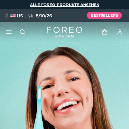
Direkt
ALLE FOREO-PRODUKTE ANSEHEN
zum
Inhalt
US
8/10/26
BESTSELLERS
NEU
Anmelden
Sprache
BREAKING NEWS
Benutzerkonto
English
Deutsch
Español
Meine Geräte
FAQ™ Pure Beauty-Tech Elixir
Français
Italiano
Português
Meine Bestellungen
Polski
Svenska
Русский
Türkçe
简体中文
繁體中文
Meine Adressen
issa™ Teeth Whitening Set
Meine Abonnements