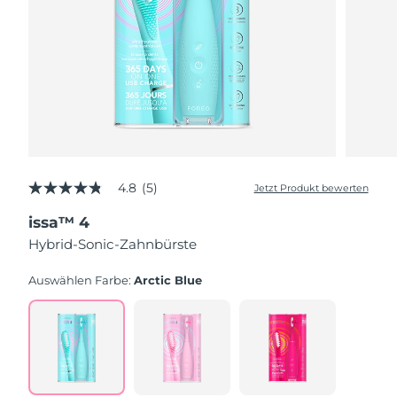
4.8
(5)
Jetzt Produkt bewerten
4.8
von
issa™ 4
5
Sternen,
Hybrid-Sonic-Zahnbürste
Durchschnittswert
der
Bewertung.
Auswählen Farbe:
Arctic Blue
Read
5
Reviews.
Link
auf
derselben
Seite.