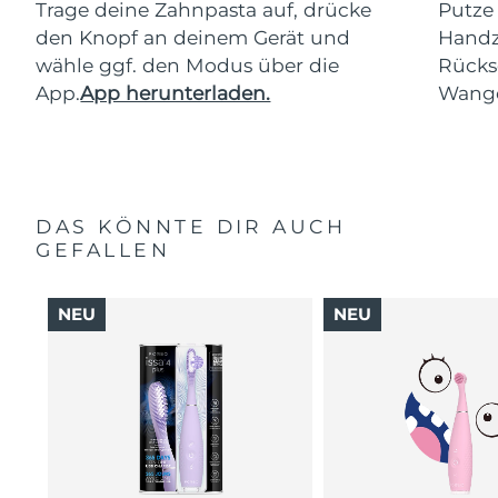
Trage deine Zahnpasta auf, drücke
Putze
den Knopf an deinem Gerät und
Handz
wähle ggf. den Modus über die
Rücks
App.
App herunterladen.
Wang
DAS KÖNNTE DIR AUCH
GEFALLEN
NEU
NEU