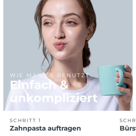
WIE MAN ES BENUTZT
Einfach &
unkompliziert
SCHRITT 1
SCHR
Zahnpasta auftragen
Bürs