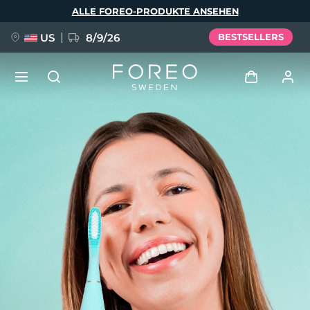
Direkt
ALLE FOREO-PRODUKTE ANSEHEN
zum
Inhalt
US
8/9/26
BESTSELLERS
NEU
Anmelden
Sprache
BREAKING NEWS
Benutzerkonto
English
Deutsch
Español
Meine Geräte
FAQ™ Pure Beauty-Tech Elixir
Français
Italiano
Português
Meine Bestellungen
Polski
Svenska
Русский
Türkçe
简体中文
繁體中文
Meine Adressen
issa™ Teeth Whitening Set
Meine Abonnements