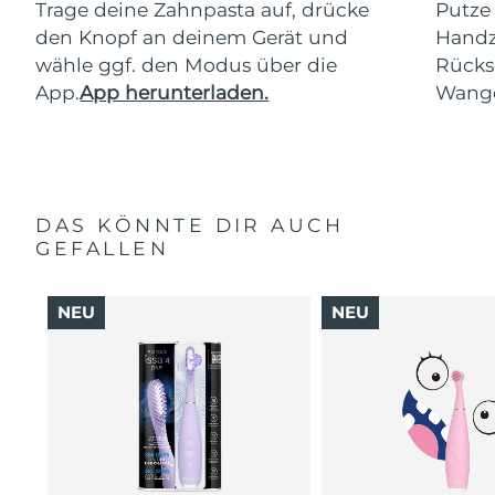
Trage deine Zahnpasta auf, drücke
Putze
den Knopf an deinem Gerät und
Handz
wähle ggf. den Modus über die
Rücks
App.
App herunterladen.
Wang
DAS KÖNNTE DIR AUCH
GEFALLEN
NEU
NEU