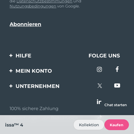
die
Datenschutzbestimmungen
und
Nutzungsbedingungen
von Google.
HILFE
FOLGE UNS
Kontaktiere uns
MEIN KONTO
Bestellungen & Versand
Produkt registrieren
UNTERNEHMEN
Garantie & Umtausch
Unterstützung
Über FOREO
Häufig gestellte Fragen
Chat starten
100% sichere Zahlung
Partnerprogramm
Batterie-informationen
Bewertungen von Bazaarvoice
Partner Nachrichten
issa™ 4
Kollektion
Kaufen
MYSA