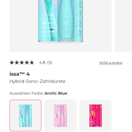
4.8
(5)
Write a review
4.8
out
issa™ 4
of
5
Hybrid-Sonic-Zahnbürste
stars,
average
rating
Auswählen Farbe:
Arctic Blue
value.
Read
5
Reviews.
Same
page
link.