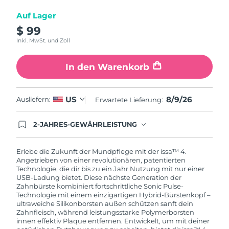
Auf Lager
$ 99
Inkl. MwSt. und Zoll
In den Warenkorb
8/9/26
US
Ausliefern:
Erwartete Lieferung:
2-JAHRES-GEWÄHRLEISTUNG
Mit deiner heutigen Bestellung registriere sich für
deine FOREO-Garantie. Das bedeutet: Falls du
innerhalb eines Jahres ab Kaufdatum Anlass zur
Erlebe die Zukunft der Mundpflege mit der issa™ 4.
Beanstandung deines FOREO-Produktes haben
Angetrieben von einer revolutionären, patentierten
solltest, bekommst du dieses Produkt von
Technologie, die dir bis zu ein Jahr Nutzung mit nur einer
FOREO gratis ersetzt.
USB-Ladung bietet. Diese nächste Generation der
Zahnbürste kombiniert fortschrittliche Sonic Pulse-
Technologie mit einem einzigartigen Hybrid-Bürstenkopf –
ultraweiche Silikonborsten außen schützen sanft dein
Zahnfleisch, während leistungsstarke Polymerborsten
innen effektiv Plaque entfernen. Entwickelt, um mit deiner