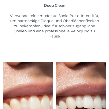
Taiwan
Erwartete Lieferung
8/13/26
Deep Clean
Thailand
Erwartete Lieferung
8/12/26
Verwendet eine moderate Sonic Pulse-Intensität,
um hartnäckige Plaque und Oberflächenflecken
Türkei
Erwartete Lieferung
8/9/26
zu bekämpfen. Ideal für schwer zugängliche
Stellen und eine professionelle Reinigung zu
Vereinigte Arabische
Hause.
Erwartete Lieferung
8/9/26
Emirate
Vereinigtes
Erwartete Lieferung
8/8/26
Königreich
Vereinigte Staaten
Erwartete Lieferung
8/9/26
Usbekistan
Erwartete Lieferung
8/13/26
Vietnam
Erwartete Lieferung
8/14/26