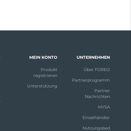
S
MEIN KONTO
UNTERNEHMEN
m
Produkt
Über FOREO
registrieren
k
Partnerprogramm
Unterstützung
X
Partner
Nachrichten
e
MYSA
n
Einzelhändler
t
Nutzungsbed