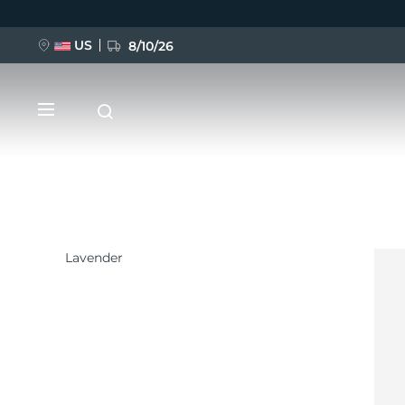
US
8/10/26
Direkt
zum
Inhalt
Lavender
NEU
BREAKING NEWS
FAQ™ Pure Beauty-Tech Elixir