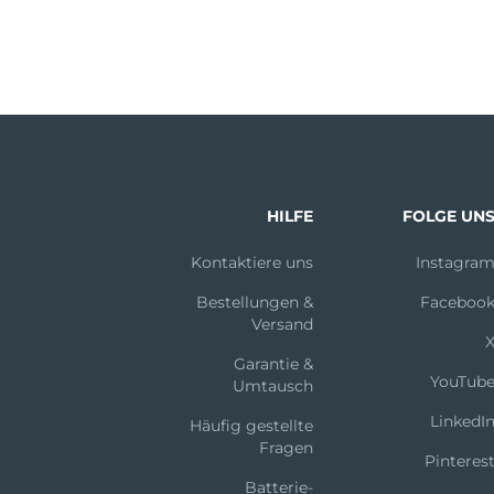
HILFE
FOLGE UN
Kontaktiere uns
Instagra
Bestellungen &
Faceboo
Versand
Garantie &
YouTub
Umtausch
LinkedI
Häufig gestellte
Fragen
Pinteres
Batterie-