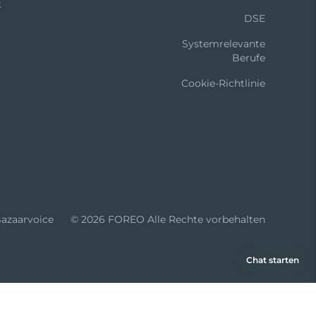
k
DSE
Systemrelevante
Berufe
Cookie-Richtlinie
azaarvoice
© 2026 FOREO Alle Rechte vorbehalten
Chat starten