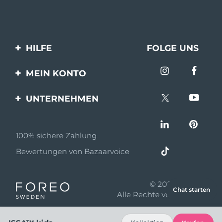
HILFE
FOLGE UNS
Kontaktiere uns
MEIN KONTO
Bestellungen & Versand
Produkt registrieren
UNTERNEHMEN
Garantie & Umtausch
Unterstützung
Über FOREO
Häufig gestellte Fragen
100% sichere Zahlung
Partnerprogramm
Batterie-informationen
Bewertungen von Bazaarvoice
Partner Nachrichten
MYSA
© 2026 FOREO
Chat starten
Einzelhändler
Alle Rechte vorbehalten
Nutzungsbed