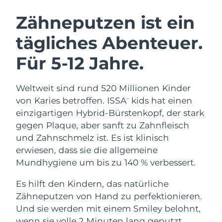
SCHWEDISCHE BEAUTY ROUTINE
Australien
Erwartete Lieferung
8/11/26
Zähneputzen ist ein
Österreich
Erwartete Lieferung
8/8/26
tägliches Abenteuer.
Bahrain
Erwartete Lieferung
8/9/26
Für 5-12 Jahre.
Gesichtsreinigung
Gesichtsstraffung
Belgien
Erwartete Lieferung
8/8/26
LUNA™ 4 Set
BEAR™ 2 Set
Weltweit sind rund 520 Millionen Kinder
Anti-aging massage
Microcurrent toning
Bermuda
Erwartete Lieferung
8/14/26
von Karies betroffen. ISSA
kids hat einen
™
einzigartigen Hybrid-Bürstenkopf, der stark
Hydratisierung
Mundpflege
Bosnien und
gegen Plaque, aber sanft zu Zahnfleisch
Erwartete Lieferung
8/11/26
LUNA™ 4 Plus
BEAR™ 2 go
Herzegowina
UFO™ 3 Set
issa™ 4
und Zahnschmelz ist. Es ist klinisch
Massage, LED heating
Microcurrent toning on-the-go
FAQ™ ANTI-AGING-BEHANDLUNG
erwiesen, dass sie die allgemeine
Deep facial hydration
Hybrid silicone sonic toothbrush
Brunei Darussalam
Erwartete Lieferung
8/13/26
Mundhygiene um bis zu 140 % verbessert.
NEW
LUNA™ 4 Men
BEAR™ 2 eyes & lips
Bulgarien
Erwartete Lieferung
8/8/26
UFO™ 3 LED
Es hilft den Kindern, das natürliche
issa™ 4 plus
For men, anti-aging massage
Microcurrent line smoothing device
Zähneputzen von Hand zu perfektionieren.
Near-infrared and red light therapy
Kanada
Smart hybrid silicone sonic toothbrush
Erwartete Lieferung
8/12/26
device
Anti-aging
LED-Behandlungen
Und sie werden mit einem Smiley belohnt,
wenn sie volle 2 Minuten lang geputzt