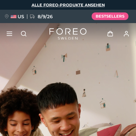
Direkt
ALLE FOREO-PRODUKTE ANSEHEN
zum
Inhalt
US
8/9/26
BESTSELLERS
NEU
Anmelden
Sprache
BREAKING NEWS
Benutzerkonto
English
Deutsch
Español
Meine Geräte
FAQ™ Pure Beauty-Tech Elixir
Français
Italiano
Português
Meine Bestellungen
Polski
Svenska
Русский
Türkçe
简体中文
繁體中文
Meine Adressen
issa™ Teeth Whitening Set
Meine Abonnements