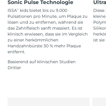
Advanced pore care essentials
Sonic Pulse Technologie
Ultr
For healthy hair
18% PAP
Kosmetik
Männer
Isle of Man
Erwartete Lieferung
8/10/26
ISSA
kids bietet bis zu 9.000
Diese 
TM
Pulsationen pro Minute, um Plaque zu
klein
Israel
Erwartete Lieferung
8/12/26
lösen und zu entfernen, während sie
Polym
das Zahnfleisch sanft massiert. Es ist
Siliko
Italien
Erwartete Lieferung
8/8/26
klinisch erwiesen, dass sie im Vergleich
herkö
Kaufe alles
zu einer herkömmlichen
ist si
Japan
Erwartete Lieferung
8/11/26
Handzahnbürste 30 % mehr Plaque
entfernt.
Jersey
Erwartete Lieferung
8/13/26
FOREO APP
Basierend auf klinischen Studien
Kasachstan
Erwartete Lieferung
8/10/26
ÜBER
Dritter
Kuwait
Erwartete Lieferung
8/8/26
Lettland
Erwartete Lieferung
8/8/26
Libanon
Erwartete Lieferung
8/9/26