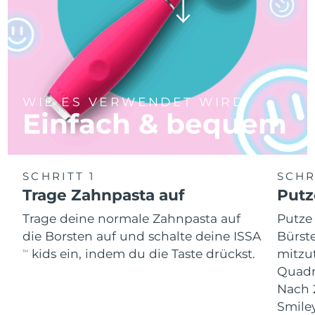
WIE ES VERWENDET WIRD
Einfach & bequem
SCHRITT 1
SCHR
Trage Zahnpasta auf
Putz
Trage deine normale Zahnpasta auf
Putze
die Borsten auf und schalte deine ISSA
Bürste
kids ein, indem du die Taste drückst.
mitzu
TM
Quadr
Nach 
Smiley