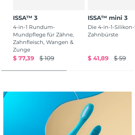
Taiwan
Erwartete Lieferung
8/13/26
Thailand
Erwartete Lieferung
8/12/26
ISSA™ 3
ISSA™ mini 3
4-in-1 Rundum-
Die 4-in-1-Silikon
Türkei
Erwartete Lieferung
8/9/26
Mundpflege für Zähne,
Zahnbürste
Zahnfleisch, Wangen &
Vereinigte Arabische
Erwartete Lieferung
8/9/26
Zunge
Emirate
$ 77,39
$ 109
$ 41,89
$ 59
Vereinigtes
Erwartete Lieferung
8/8/26
Königreich
Vereinigte Staaten
Erwartete Lieferung
8/9/26
Usbekistan
Erwartete Lieferung
8/13/26
Vietnam
Erwartete Lieferung
8/14/26