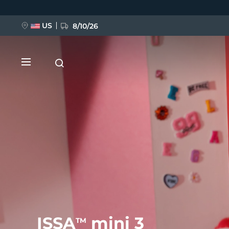
Direkt
zum
Inhalt
US
8/10/26
NEU
BREAKING NEWS
FAQ™ Pure Beauty-Tech Elixir
ISSA
mini 3
TM