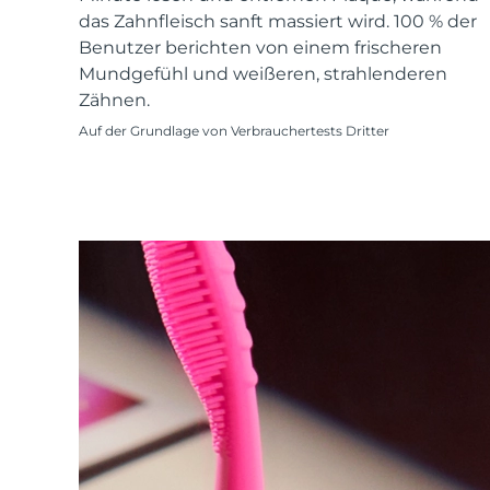
KIWI™ skincare
All acne treatment devices
All revitalizing eye massagers
Serum
das Zahnfleisch sanft massiert wird. 100 % der
issa™ Teeth Whitening Gel
Advanced pore care essentials
For healthy hair
Benutzer berichten von einem frischeren
18% PAP
Mundgefühl und weißeren, strahlenderen
Kosmetik
Männer
Zähnen.
Auf der Grundlage von Verbrauchertests Dritter
Kaufe alles
FOREO APP
ÜBER