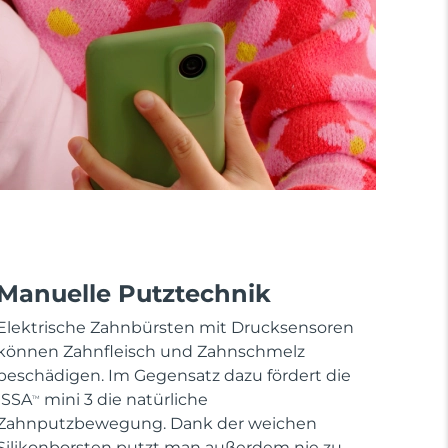
Manuelle Putztechnik
Elektrische Zahnbürsten mit Drucksensoren
können Zahnfleisch und Zahnschmelz
beschädigen. Im Gegensatz dazu fördert die
ISSA
mini 3 die natürliche
TM
Zahnputzbewegung. Dank der weichen
Silikonborsten putzt man außerdem nie zu