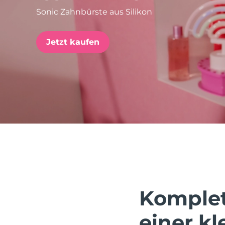
Sonic Zahnbürste aus Silikon
issa™ Teeth Whitening Set
Jetzt kaufen
FAQ™ Dual LED Panel
BELIEBT
Sonderangebote
Bestseller
Komplet
einer k