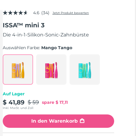
4.6
(34)
Jetzt Produkt bewerten
4.6
von
ISSA™ mini 3
5
Sternen,
Durchschnittswert
Die 4-in-1-Silikon-Sonic-Zahnbürste
der
Bewertung.
Auswählen Farbe:
Mango Tango
Read
34
Reviews.
Link
auf
derselben
Seite.
Auf Lager
$ 41,89
$ 59
spare
$ 17,11
Inkl. MwSt. und Zoll
In den Warenkorb