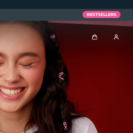
BESTSELLERS
Anmelden
Benutzerkonto
Meine Geräte
Meine Bestellungen
Meine Adressen
Meine Abonnements