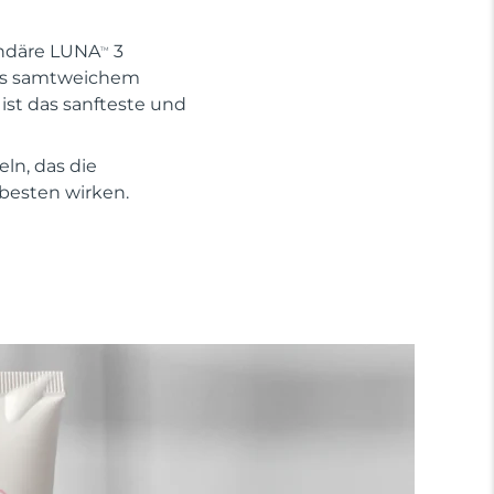
endäre LUNA
3
TM
aus samtweichem
 ist das sanfteste und
ln, das die
 besten wirken.