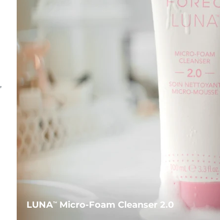
,
LUNA
Micro-Foam Cleanser 2.0
TM