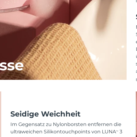
sse
Seidige Weichheit
Im Gegensatz zu Nylonborsten entfernen die
ultraweichen Silikontouchpoints von LUNA
3
TM