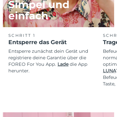
Simpel und
einfach
SCHRITT 1
SCHR
Entsperre das Gerät
Trag
Entsperre zunächst dein Gerät und
Befeu
registriere deine Garantie über die
normal
FOREO For You App.
Lade
die App
optim
herunter.
LUNA
T
Befeu
Taste,