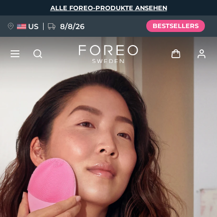
Direkt
ALLE FOREO-PRODUKTE ANSEHEN
zum
Inhalt
US
8/8/26
BESTSELLERS
NEU
Anmelden
Sprache
BREAKING NEWS
Benutzerkonto
English
Deutsch
Español
Meine Geräte
FAQ™ Pure Beauty-Tech Elixir
Français
Italiano
Português
Meine Bestellungen
Polski
Svenska
Русский
Türkçe
简体中文
繁體中文
Meine Adressen
issa™ Teeth Whitening Set
Meine Abonnements