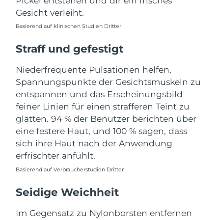
Pickel entstehen und dir ein frisches
Taiwan
Erwartete Lieferung
8/12/26
Gesicht verleiht.
Thailand
Erwartete Lieferung
8/11/26
Basierend auf klinischen Studien Dritter
Straff und gefestigt
Türkei
Erwartete Lieferung
8/8/26
Niederfrequente Pulsationen helfen,
Vereinigte Arabische
Erwartete Lieferung
8/8/26
Spannungspunkte der Gesichtsmuskeln zu
Emirate
entspannen und das Erscheinungsbild
Vereinigtes
feiner Linien für einen strafferen Teint zu
Erwartete Lieferung
8/7/26
Königreich
glätten. 94 % der Benutzer berichten über
eine festere Haut, und 100 % sagen, dass
Vereinigte Staaten
Erwartete Lieferung
8/8/26
sich ihre Haut nach der Anwendung
erfrischter anfühlt.
Usbekistan
Erwartete Lieferung
8/12/26
Basierend auf Verbraucherstudien Dritter
Vietnam
Erwartete Lieferung
8/13/26
Seidige Weichheit
Im Gegensatz zu Nylonborsten entfernen