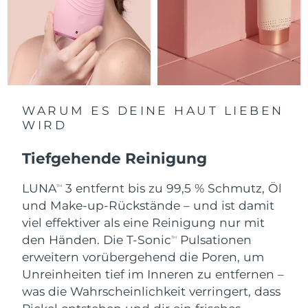
Saudi-Arabien
Erwartete Lieferung
8/8/26
Singapur
Erwartete Lieferung
8/9/26
Slowakei
Erwartete Lieferung
8/7/26
WARUM ES DEINE HAUT LIEBEN
Slowenien
Erwartete Lieferung
8/7/26
WIRD
Südafrika
Erwartete Lieferung
8/15/26
Tiefgehende Reinigung
Südkorea
Erwartete Lieferung
8/9/26
LUNA
3 entfernt bis zu 99,5 % Schmutz, Öl
TM
und Make-up-Rückstände – und ist damit
Spanien
Erwartete Lieferung
8/7/26
viel effektiver als eine Reinigung nur mit
den Händen. Die T-Sonic
Pulsationen
TM
Schweden
Erwartete Lieferung
8/7/26
erweitern vorübergehend die Poren, um
Unreinheiten tief im Inneren zu entfernen –
Schweiz
Erwartete Lieferung
8/7/26
was die Wahrscheinlichkeit verringert, dass