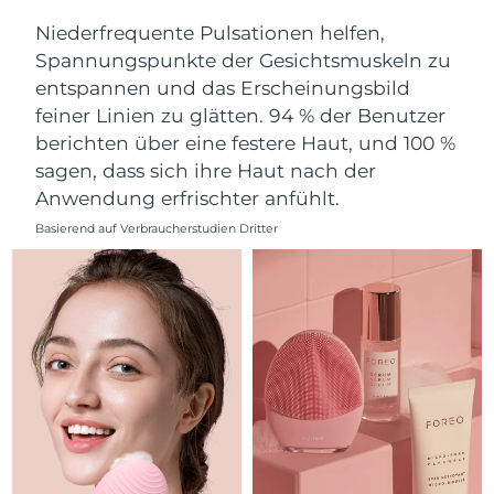
Norwegen
Erwartete Lieferung
8/7/26
Niederfrequente Pulsationen helfen,
Spannungspunkte der Gesichtsmuskeln zu
Oman
Erwartete Lieferung
8/10/26
entspannen und das Erscheinungsbild
feiner Linien zu glätten. 94 % der Benutzer
Philippinen
Erwartete Lieferung
8/10/26
berichten über eine festere Haut, und 100 %
Polen
Erwartete Lieferung
8/8/26
sagen, dass sich ihre Haut nach der
Anwendung erfrischter anfühlt.
Portugal
Erwartete Lieferung
8/7/26
Basierend auf Verbraucherstudien Dritter
Puerto Rico
Erwartete Lieferung
8/9/26
Katar
Erwartete Lieferung
8/8/26
Réunion
Erwartete Lieferung
8/12/26
Rumänien
Erwartete Lieferung
8/7/26
Russland
Erwartete Lieferung
8/15/26