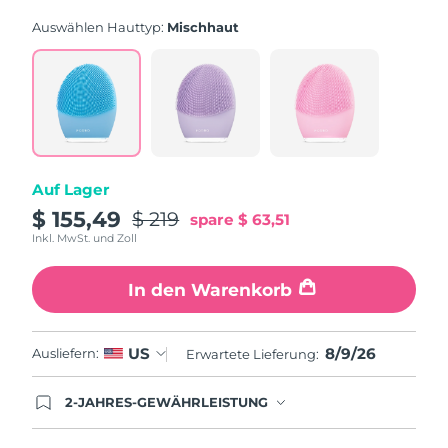
rating
value.
Auswählen Hauttyp:
Mischhaut
Read
815
Reviews.
Same
page
link.
Auf Lager
$ 155,49
$ 219
spare
$ 63,51
Inkl. MwSt. und Zoll
In den Warenkorb
8/9/26
US
Ausliefern:
Erwartete Lieferung:
2-JAHRES-GEWÄHRLEISTUNG
Mit deiner heutigen Bestellung registriere sich für
deine FOREO-Garantie. Das bedeutet: Falls du