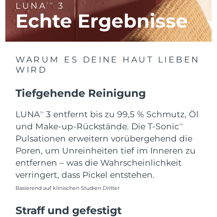
LUNA
3
TM
Litauen
Erwartete Lieferung
8/7/26
Echte Ergebnisse
Luxemburg
Erwartete Lieferung
8/7/26
Sonderverwaltungsregion
Erwartete Lieferung
8/9/26
WARUM ES DEINE HAUT LIEBEN
Macau
WIRD
Malaysia
Erwartete Lieferung
8/10/26
Tiefgehende Reinigung
Malta
Erwartete Lieferung
8/7/26
LUNA
3 entfernt bis zu 99,5 % Schmutz, Öl
TM
und Make-up-Rückstände. Die T-Sonic
TM
Mexiko
Erwartete Lieferung
8/11/26
Pulsationen erweitern vorübergehend die
Poren, um Unreinheiten tief im Inneren zu
Monaco
Erwartete Lieferung
8/8/26
entfernen – was die Wahrscheinlichkeit
verringert, dass Pickel entstehen.
Niederlande
Erwartete Lieferung
8/7/26
Basierend auf klinischen Studien Dritter
Neuseeland
Erwartete Lieferung
8/7/26
Straff und gefestigt