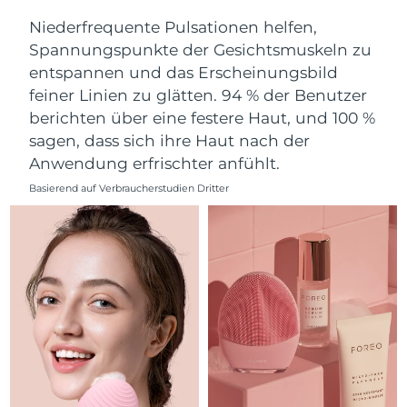
Norwegen
Erwartete Lieferung
8/11/26
Niederfrequente Pulsationen helfen,
Spannungspunkte der Gesichtsmuskeln zu
Oman
Erwartete Lieferung
8/14/26
entspannen und das Erscheinungsbild
feiner Linien zu glätten. 94 % der Benutzer
Philippinen
Erwartete Lieferung
8/14/26
berichten über eine festere Haut, und 100 %
Polen
Erwartete Lieferung
8/12/26
sagen, dass sich ihre Haut nach der
Anwendung erfrischter anfühlt.
Portugal
Erwartete Lieferung
8/11/26
Basierend auf Verbraucherstudien Dritter
Puerto Rico
Erwartete Lieferung
8/13/26
Katar
Erwartete Lieferung
8/12/26
Réunion
Erwartete Lieferung
8/16/26
Rumänien
Erwartete Lieferung
8/11/26
Russland
Erwartete Lieferung
8/19/26