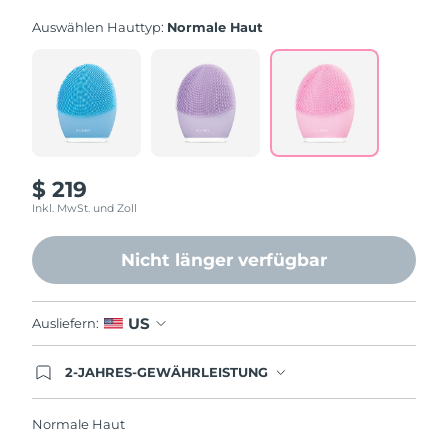
Bewertung.
Read
Auswählen Hauttyp:
Normale Haut
843
Reviews.
Link
auf
derselben
Seite.
$ 219
Inkl. MwSt. und Zoll
Nicht länger verfügbar
US
Ausliefern:
2-JAHRES-GEWÄHRLEISTUNG
Mit deiner heutigen Bestellung registriere sich für
deine FOREO-Garantie. Das bedeutet: Falls du
innerhalb eines Jahres ab Kaufdatum Anlass zur
Normale Haut
Beanstandung deines FOREO-Produktes haben