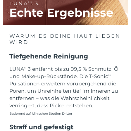
LUNA
3
TM
Litauen
Erwartete Lieferung
8/11/26
Echte Ergebnisse
Luxemburg
Erwartete Lieferung
8/11/26
Sonderverwaltungsregion
Erwartete Lieferung
8/13/26
WARUM ES DEINE HAUT LIEBEN
Macau
WIRD
Malaysia
Erwartete Lieferung
8/14/26
Tiefgehende Reinigung
Malta
Erwartete Lieferung
8/11/26
LUNA
3 entfernt bis zu 99,5 % Schmutz, Öl
TM
und Make-up-Rückstände. Die T-Sonic
TM
Mexiko
Erwartete Lieferung
8/15/26
Pulsationen erweitern vorübergehend die
Poren, um Unreinheiten tief im Inneren zu
Monaco
Erwartete Lieferung
8/12/26
entfernen – was die Wahrscheinlichkeit
verringert, dass Pickel entstehen.
Niederlande
Erwartete Lieferung
8/11/26
Basierend auf klinischen Studien Dritter
Neuseeland
Erwartete Lieferung
8/11/26
Straff und gefestigt