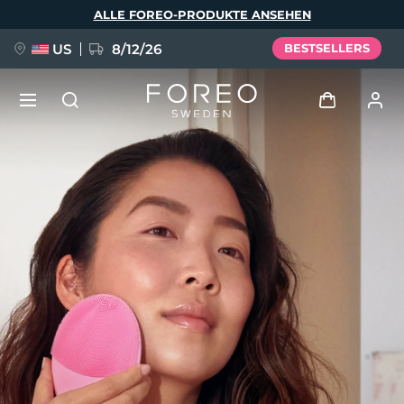
Direkt
ALLE FOREO-PRODUKTE ANSEHEN
zum
Inhalt
US
8/12/26
BESTSELLERS
NEU
Anmelden
Sprache
BREAKING NEWS
Benutzerkonto
English
Deutsch
Español
Meine Geräte
FAQ™ Pure Beauty-Tech Elixir
Français
Italiano
Português
Meine Bestellungen
Polski
Svenska
Русский
Türkçe
简体中文
繁體中文
Meine Adressen
issa™ Teeth Whitening Set
Meine Abonnements