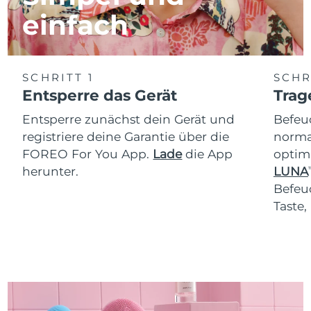
einfach
SCHRITT 1
SCHR
Entsperre das Gerät
Trag
Entsperre zunächst dein Gerät und
Befeu
registriere deine Garantie über die
normal
FOREO For You App.
Lade
die App
optim
herunter.
LUNA
T
Befeu
Taste,