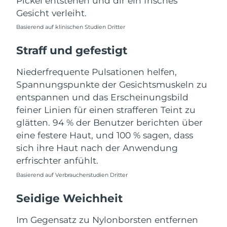
Pickel entstehen und dir ein frisches
Taiwan
Erwartete Lieferung
8/16/26
Gesicht verleiht.
Thailand
Erwartete Lieferung
8/15/26
Basierend auf klinischen Studien Dritter
Straff und gefestigt
Türkei
Erwartete Lieferung
8/12/26
Niederfrequente Pulsationen helfen,
Vereinigte Arabische
Erwartete Lieferung
8/12/26
Spannungspunkte der Gesichtsmuskeln zu
Emirate
entspannen und das Erscheinungsbild
Vereinigtes
feiner Linien für einen strafferen Teint zu
Erwartete Lieferung
8/11/26
Königreich
glätten. 94 % der Benutzer berichten über
eine festere Haut, und 100 % sagen, dass
Vereinigte Staaten
Erwartete Lieferung
8/12/26
sich ihre Haut nach der Anwendung
erfrischter anfühlt.
Usbekistan
Erwartete Lieferung
8/16/26
Basierend auf Verbraucherstudien Dritter
Vietnam
Erwartete Lieferung
8/17/26
Seidige Weichheit
Im Gegensatz zu Nylonborsten entfernen