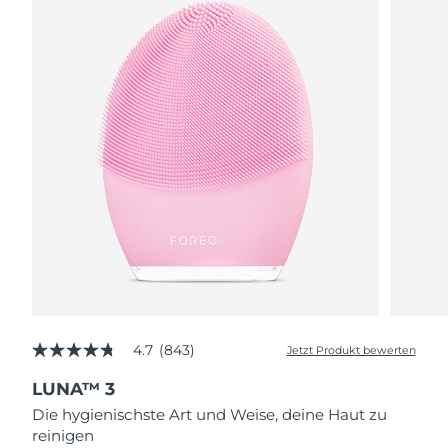
4.7
(843)
Jetzt Produkt bewerten
4.7
von
LUNA™ 3
5
Sternen,
Die hygienischste Art und Weise, deine Haut zu
Durchschnittswert
reinigen
der