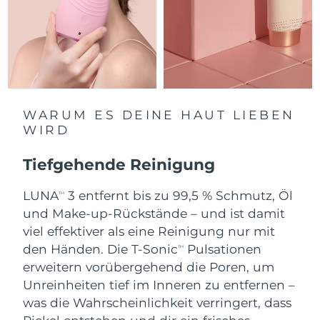
Saudi-Arabien
Erwartete Lieferung
8/12/26
Singapur
Erwartete Lieferung
8/13/26
Slowakei
Erwartete Lieferung
8/11/26
WARUM ES DEINE HAUT LIEBEN
Slowenien
Erwartete Lieferung
8/11/26
WIRD
Südafrika
Erwartete Lieferung
8/19/26
Tiefgehende Reinigung
Südkorea
Erwartete Lieferung
8/13/26
LUNA
3 entfernt bis zu 99,5 % Schmutz, Öl
TM
und Make-up-Rückstände – und ist damit
Spanien
Erwartete Lieferung
8/11/26
viel effektiver als eine Reinigung nur mit
den Händen. Die T-Sonic
Pulsationen
TM
Schweden
Erwartete Lieferung
8/11/26
erweitern vorübergehend die Poren, um
Unreinheiten tief im Inneren zu entfernen –
Schweiz
Erwartete Lieferung
8/11/26
was die Wahrscheinlichkeit verringert, dass