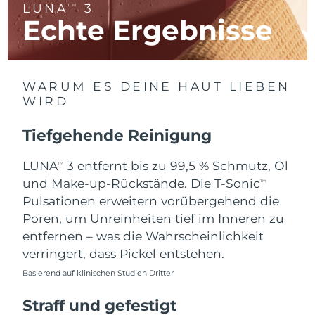
LUNA
3
TM
Litauen
Erwartete Lieferung
8/11/26
Echte Ergebnisse
Luxemburg
Erwartete Lieferung
8/11/26
Sonderverwaltungsregion
Erwartete Lieferung
8/13/26
WARUM ES DEINE HAUT LIEBEN
Macau
WIRD
Malaysia
Erwartete Lieferung
8/14/26
Tiefgehende Reinigung
Malta
Erwartete Lieferung
8/11/26
LUNA
3 entfernt bis zu 99,5 % Schmutz, Öl
TM
und Make-up-Rückstände. Die T-Sonic
TM
Mexiko
Erwartete Lieferung
8/15/26
Pulsationen erweitern vorübergehend die
Poren, um Unreinheiten tief im Inneren zu
Monaco
Erwartete Lieferung
8/12/26
entfernen – was die Wahrscheinlichkeit
verringert, dass Pickel entstehen.
Niederlande
Erwartete Lieferung
8/11/26
Basierend auf klinischen Studien Dritter
Neuseeland
Erwartete Lieferung
8/11/26
Straff und gefestigt