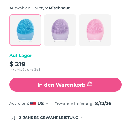
rating
value.
Auswählen Hauttyp:
Mischhaut
Read
815
Reviews.
Same
page
link.
Auf Lager
$ 219
Inkl. MwSt. und Zoll
In den Warenkorb
8/12/26
US
Ausliefern:
Erwartete Lieferung:
2-JAHRES-GEWÄHRLEISTUNG
Mit deiner heutigen Bestellung registriere sich für
deine FOREO-Garantie. Das bedeutet: Falls du