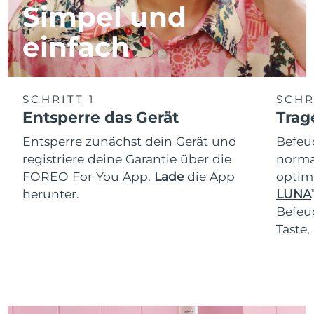
Simpel und
einfach
SCHRITT 1
SCHR
Entsperre das Gerät
Trag
Entsperre zunächst dein Gerät und
Befeu
registriere deine Garantie über die
normal
FOREO For You App.
Lade
die App
optim
herunter.
LUNA
T
Befeu
Taste,