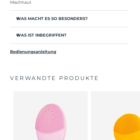
innerhalb eines Jahres ab Kaufdatum Anlass zur
Mischhaut
Beanstandung deines FOREO-Produktes haben
solltest, bekommst du dieses Produkt von
FOREO gratis ersetzt.
WAS MACHT ES SO BESONDERS?
Klinisch erwiesen, dass sie 99,5 % Schmutz, Öl und
Make-up-Rückstände von der Haut entfernt.
WAS IST INBEGRIFFEN?
Entfernt Verunreinigungen, die tief in den Poren
LUNA
3
™
festsitzen – verringert das Auftreten von Pickeln.
Bedienungsanleitung
USB-Ladekabel
Glättet das Erscheinungsbild feiner Linien und hilft,
Gesichtsmuskeln zu entspannen.
Reisetasche
Massiert das Gesicht, um die Mikrozirkulation zu fördern
Schnellstartanleitung
– für einen strahlenderen, gesünderen Teint.
VERWANDTE PRODUKTE
Handbuch
Ultraweiche Silikonnoppen entfernen sanft
2 Jahre Garantie (Spanien, Portugal, Schweden: 3 Jahre
abgestorbene Hautzellen, ohne zu scheuern.
Garantie)
16 Intensitäten, ergonomisches und leichtes Design, mit
App-geführten Behandlungsroutinen.