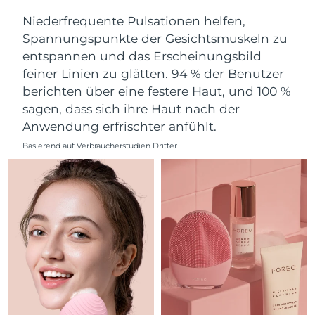
Norwegen
Erwartete Lieferung
8/11/26
Niederfrequente Pulsationen helfen,
Spannungspunkte der Gesichtsmuskeln zu
Oman
Erwartete Lieferung
8/14/26
entspannen und das Erscheinungsbild
feiner Linien zu glätten. 94 % der Benutzer
Philippinen
Erwartete Lieferung
8/14/26
berichten über eine festere Haut, und 100 %
Polen
Erwartete Lieferung
8/12/26
sagen, dass sich ihre Haut nach der
Anwendung erfrischter anfühlt.
Portugal
Erwartete Lieferung
8/11/26
Basierend auf Verbraucherstudien Dritter
Puerto Rico
Erwartete Lieferung
8/13/26
Katar
Erwartete Lieferung
8/12/26
Réunion
Erwartete Lieferung
8/16/26
Rumänien
Erwartete Lieferung
8/11/26
Russland
Erwartete Lieferung
8/19/26