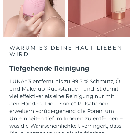
Erwartete Lieferung
Monaco
10/08/2026
Erwartete Lieferung
Niederlande
09/08/2026
Erwartete Lieferung
Neuseeland
09/08/2026
WARUM ES DEINE HAUT LIEBEN
WIRD
Erwartete Lieferung
Norwegen
09/08/2026
Tiefgehende Reinigung
Erwartete Lieferung
Oman
12/08/2026
LUNA
3 entfernt bis zu 99,5 % Schmutz, Öl
TM
und Make-up-Rückstände – und ist damit
Erwartete Lieferung
Philippinen
viel effektiver als eine Reinigung nur mit
12/08/2026
den Händen. Die T-Sonic
Pulsationen
TM
Erwartete Lieferung
erweitern vorübergehend die Poren, um
Polen
10/08/2026
Unreinheiten tief im Inneren zu entfernen –
was die Wahrscheinlichkeit verringert, dass
Erwartete Lieferung
Portugal
09/08/2026