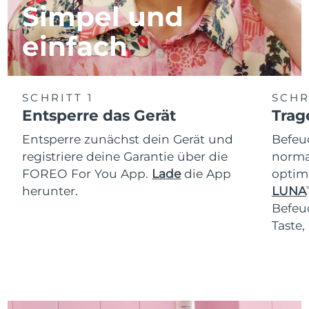
Simpel und
einfach
SCHRITT 1
SCHR
Entsperre das Gerät
Trag
Entsperre zunächst dein Gerät und
Befeu
registriere deine Garantie über die
normal
FOREO For You App.
Lade
die App
optim
herunter.
LUNA
T
Befeu
Taste,