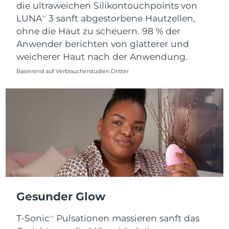
Erwartete Lieferung
die ultraweichen Silikontouchpoints von
Slowakei
09/08/2026
LUNA
3 sanft abgestorbene Hautzellen,
TM
ohne die Haut zu scheuern. 98 % der
Erwartete Lieferung
Slowenien
Anwender berichten von glatterer und
09/08/2026
weicherer Haut nach der Anwendung.
Erwartete Lieferung
Südafrika
Basierend auf Verbraucherstudien Dritter
17/08/2026
Erwartete Lieferung
Südkorea
11/08/2026
Erwartete Lieferung
Spanien
09/08/2026
Erwartete Lieferung
Schweden
09/08/2026
Erwartete Lieferung
Schweiz
Gesunder Glow
09/08/2026
T-Sonic
Pulsationen massieren sanft das
Erwartete Lieferung
TM
Taiwan
14/08/2026