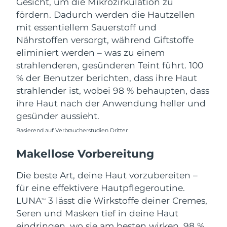
Gesicht, um die Mikrozirkulation zu
fördern. Dadurch werden die Hautzellen
Erwartete Lieferung
Thailand
mit essentiellem Sauerstoff und
13/08/2026
Nährstoffen versorgt, während Giftstoffe
Erwartete Lieferung
eliminiert werden – was zu einem
Türkei
10/08/2026
strahlenderen, gesünderen Teint führt. 100
% der Benutzer berichten, dass ihre Haut
Vereinigte Arabische
Erwartete Lieferung
strahlender ist, wobei 98 % behaupten, dass
Emirate
10/08/2026
ihre Haut nach der Anwendung heller und
gesünder aussieht.
Vereinigtes
Erwartete Lieferung
Königreich
09/08/2026
Basierend auf Verbraucherstudien Dritter
Erwartete Lieferung
Makellose Vorbereitung
Vereinigte Staaten
10/08/2026
Die beste Art, deine Haut vorzubereiten –
Erwartete Lieferung
Usbekistan
für eine effektivere Hautpflegeroutine.
14/08/2026
LUNA
3 lässt die Wirkstoffe deiner Cremes,
TM
Erwartete Lieferung
Seren und Masken tief in deine Haut
Vietnam
15/08/2026
eindringen, wo sie am besten wirken. 98 %