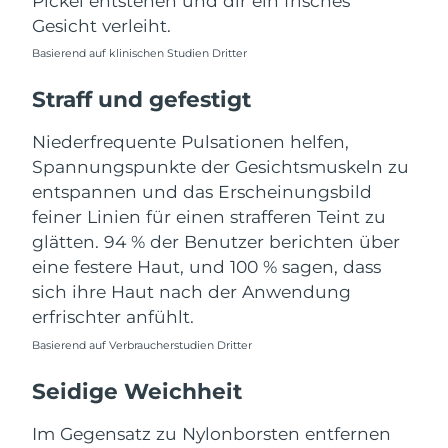
Pickel entstehen und dir ein frisches
Gesicht verleiht.
Erwartete Lieferung
Puerto Rico
11/08/2026
Basierend auf klinischen Studien Dritter
Straff und gefestigt
Erwartete Lieferung
Katar
10/08/2026
Niederfrequente Pulsationen helfen,
Erwartete Lieferung
Réunion
Spannungspunkte der Gesichtsmuskeln zu
14/08/2026
entspannen und das Erscheinungsbild
feiner Linien für einen strafferen Teint zu
Erwartete Lieferung
Rumänien
09/08/2026
glätten. 94 % der Benutzer berichten über
eine festere Haut, und 100 % sagen, dass
Erwartete Lieferung
Russland
sich ihre Haut nach der Anwendung
17/08/2026
erfrischter anfühlt.
Erwartete Lieferung
Saudi-Arabien
Basierend auf Verbraucherstudien Dritter
10/08/2026
Seidige Weichheit
Erwartete Lieferung
Singapur
11/08/2026
Im Gegensatz zu Nylonborsten entfernen