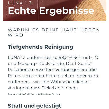
Isle of Man
LUNA
3
11/08/2026
TM
Echte Ergebnisse
Erwartete Lieferung
Israel
13/08/2026
Erwartete Lieferung
Italien
WARUM ES DEINE HAUT LIEBEN
09/08/2026
WIRD
Erwartete Lieferung
Japan
Tiefgehende Reinigung
12/08/2026
LUNA
3 entfernt bis zu 99,5 % Schmutz, Öl
Erwartete Lieferung
TM
Jersey
14/08/2026
und Make-up-Rückstände. Die T-Sonic
TM
Pulsationen erweitern vorübergehend die
Erwartete Lieferung
Kasachstan
Poren, um Unreinheiten tief im Inneren zu
11/08/2026
entfernen – was die Wahrscheinlichkeit
Erwartete Lieferung
verringert, dass Pickel entstehen.
Kuwait
09/08/2026
Basierend auf klinischen Studien Dritter
Erwartete Lieferung
Lettland
Straff und gefestigt
09/08/2026