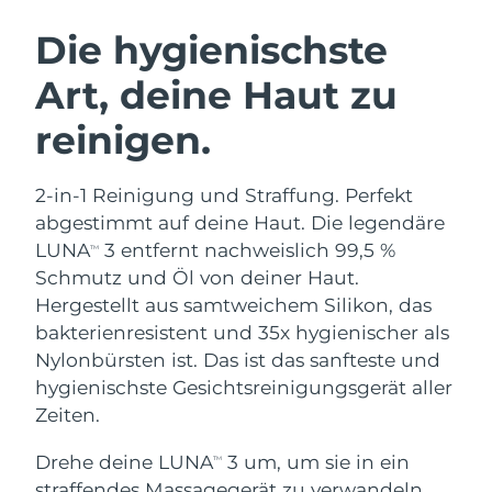
SCHWEDISCHE BEAUTY ROUTINE
Die hygienischste
Art, deine Haut zu
Erwartete Lieferung
Australien
12/08/2026
reinigen.
Gesichtsreinigung
Gesichtsstraffung
Erwartete Lieferung
Österreich
LUNA™ 4 Set
BEAR™ 2 Set
09/08/2026
2-in-1 Reinigung und Straffung. Perfekt
Anti-aging massage
Microcurrent toning
abgestimmt auf deine Haut. Die legendäre
Erwartete Lieferung
Bahrain
10/08/2026
LUNA
3 entfernt nachweislich 99,5 %
TM
Hydratisierung
Mundpflege
Schmutz und Öl von deiner Haut.
LUNA™ 4 Plus
BEAR™ 2 go
Erwartete Lieferung
Belgien
UFO™ 3 Set
issa™ 4
Hergestellt aus samtweichem Silikon, das
09/08/2026
Massage, LED heating
Microcurrent toning on-the-go
FAQ™ ANTI-AGING-BEHANDLUNG
bakterienresistent und 35x hygienischer als
Deep facial hydration
Hybrid silicone sonic toothbrush
Erwartete Lieferung
Nylonbürsten ist. Das ist das sanfteste und
Bermuda
15/08/2026
NEW
hygienischste Gesichtsreinigungsgerät aller
LUNA™ 4 Men
BEAR™ 2 eyes & lips
UFO™ 3 LED
issa™ 4 plus
Zeiten.
For men, anti-aging massage
Microcurrent line smoothing device
Bosnien und
Erwartete Lieferung
Near-infrared and red light therapy
Smart hybrid silicone sonic toothbrush
Herzegowina
12/08/2026
device
Anti-aging
LED-Behandlungen
Drehe deine LUNA
3 um, um sie in ein
TM
straffendes Massagegerät zu verwandeln,