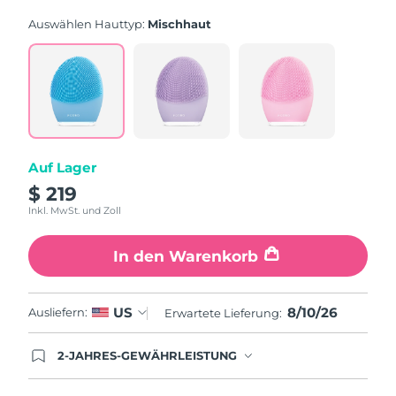
rating
value.
Auswählen Hauttyp:
Mischhaut
Read
815
Reviews.
Same
page
link.
Auf Lager
$ 219
Inkl. MwSt. und Zoll
In den Warenkorb
8/10/26
US
Ausliefern:
Erwartete Lieferung:
2-JAHRES-GEWÄHRLEISTUNG
Mit deiner heutigen Bestellung registriere sich für
deine FOREO-Garantie. Das bedeutet: Falls du