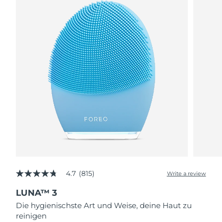
4.7
(815)
Write a review
4.7
out
LUNA™ 3
of
5
Die hygienischste Art und Weise, deine Haut zu
stars,
reinigen
average