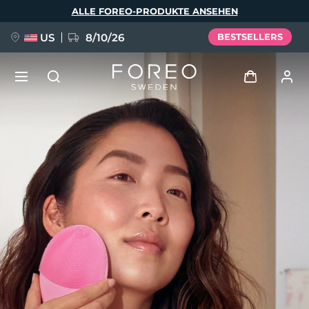
Direkt
ALLE FOREO-PRODUKTE ANSEHEN
zum
Inhalt
US
8/10/26
BESTSELLERS
NEU
Anmelden
Sprache
BREAKING NEWS
Benutzerkonto
English
Deutsch
Español
Meine Geräte
FAQ™ Pure Beauty-Tech Elixir
Français
Italiano
Português
Meine Bestellungen
Polski
Svenska
Русский
Türkçe
简体中文
繁體中文
Meine Adressen
issa™ Teeth Whitening Set
Meine Abonnements