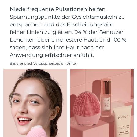
Erwartete Lieferung
Niederfrequente Pulsationen helfen,
Libanon
10/08/2026
Spannungspunkte der Gesichtsmuskeln zu
entspannen und das Erscheinungsbild
Erwartete Lieferung
Litauen
feiner Linien zu glätten. 94 % der Benutzer
09/08/2026
berichten über eine festere Haut, und 100 %
Erwartete Lieferung
Luxemburg
sagen, dass sich ihre Haut nach der
09/08/2026
Anwendung erfrischter anfühlt.
Sonderverwaltungsregion
Erwartete Lieferung
Basierend auf Verbraucherstudien Dritter
Macau
11/08/2026
Erwartete Lieferung
Malaysia
12/08/2026
Erwartete Lieferung
Malta
09/08/2026
Erwartete Lieferung
Mexiko
13/08/2026