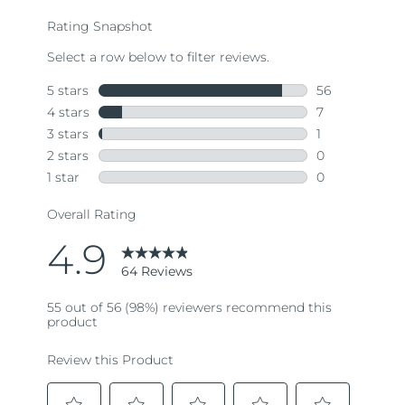
average
rating
value.
Read
64
Reviews.
Same
page
link.