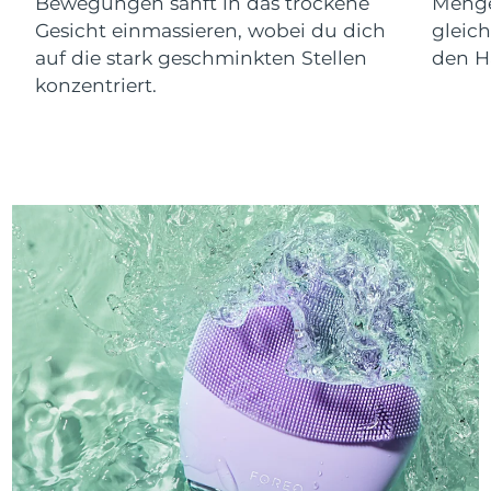
Bewegungen sanft in das trockene
Menge
Gesicht einmassieren, wobei du dich
gleic
auf die stark geschminkten Stellen
den Ha
konzentriert.