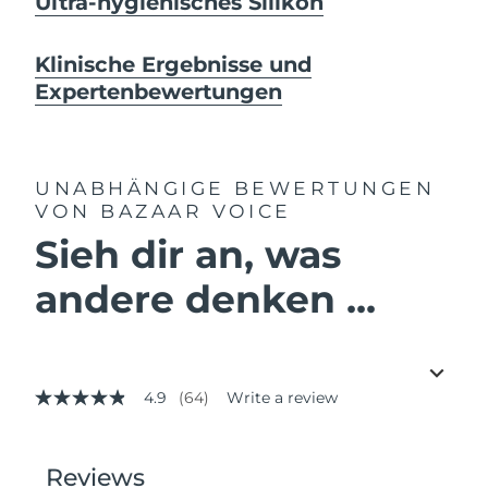
Ultra-hygienisches Silikon
Klinische Ergebnisse und
Expertenbewertungen
UNABHÄNGIGE BEWERTUNGEN
VON BAZAAR VOICE
Sieh dir an, was
andere denken ...
4.9
(64)
Write a review
4.9
out
of
5
stars,