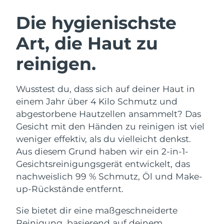
SCHWEDISCHE BEAUTY ROUTINE
Die hygienischste
Art, die Haut zu
Erwartete Lieferung
Australien
12/08/2026
reinigen.
Gesichtsreinigung
Gesichtsstraffung
Erwartete Lieferung
Österreich
LUNA™ 4 Set
BEAR™ 2 Set
09/08/2026
Wusstest du, dass sich auf deiner Haut in
Anti-aging massage
Microcurrent toning
einem Jahr über 4 Kilo Schmutz und
Erwartete Lieferung
Bahrain
10/08/2026
abgestorbene Hautzellen ansammelt? Das
Hydratisierung
Mundpflege
Gesicht mit den Händen zu reinigen ist viel
LUNA™ 4 Plus
BEAR™ 2 go
Erwartete Lieferung
Belgien
UFO™ 3 Set
issa™ 4
weniger effektiv, als du vielleicht denkst.
09/08/2026
Massage, LED heating
Microcurrent toning on-the-go
FAQ™ ANTI-AGING-BEHANDLUNG
Aus diesem Grund haben wir ein 2-in-1-
Deep facial hydration
Hybrid silicone sonic toothbrush
Erwartete Lieferung
Gesichtsreinigungsgerät entwickelt, das
Bermuda
15/08/2026
NEW
nachweislich 99 % Schmutz, Öl und Make-
LUNA™ 4 Men
BEAR™ 2 eyes & lips
UFO™ 3 LED
issa™ 4 plus
up-Rückstände entfernt.
For men, anti-aging massage
Microcurrent line smoothing device
Bosnien und
Erwartete Lieferung
Near-infrared and red light therapy
Smart hybrid silicone sonic toothbrush
Herzegowina
12/08/2026
device
Anti-aging
LED-Behandlungen
Sie bietet dir eine maßgeschneiderte
Reinigung, basierend auf deinem