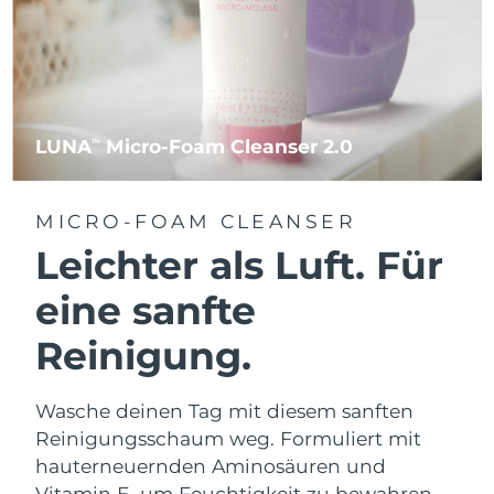
LUNA
Micro-Foam Cleanser 2.0
TM
MICRO-FOAM CLEANSER
Leichter als Luft. Für
eine sanfte
Reinigung.
Wasche deinen Tag mit diesem sanften
Reinigungsschaum weg. Formuliert mit
hauterneuernden Aminosäuren und
Vitamin E, um Feuchtigkeit zu bewahren.