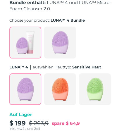
Bundle enthält:
LUNA™ 4 und LUNA™ Micro-
Foam Cleanser 2.0
Erwartete Lieferung
Puerto Rico
11/08/2026
Choose your product:
LUNA™ 4 Bundle
Erwartete Lieferung
Katar
10/08/2026
Erwartete Lieferung
Réunion
14/08/2026
Erwartete Lieferung
Rumänien
LUNA™ 4
Auswählen Hauttyp:
Sensitive Haut
09/08/2026
Erwartete Lieferung
Russland
17/08/2026
Erwartete Lieferung
Saudi-Arabien
10/08/2026
Auf Lager
Erwartete Lieferung
Singapur
11/08/2026
$ 199
$ 263,9
spare
$ 64,9
Inkl. MwSt. und Zoll