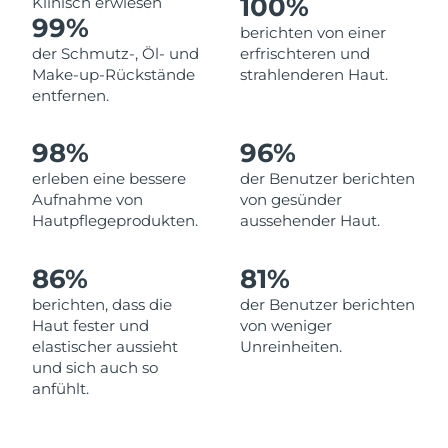
100%
Klinisch erwiesen
99%
Erwartete Lieferung
berichten von einer
Libanon
10/08/2026
der Schmutz-, Öl- und
erfrischteren und
Make-up-Rückstände
strahlenderen Haut.
Erwartete Lieferung
Litauen
entfernen.
09/08/2026
Erwartete Lieferung
98%
96%
Luxemburg
09/08/2026
erleben eine bessere
der Benutzer berichten
Aufnahme von
von gesünder
Sonderverwaltungsregion
Erwartete Lieferung
Hautpflegeprodukten.
aussehender Haut.
Macau
11/08/2026
86%
81%
Erwartete Lieferung
Malaysia
12/08/2026
berichten, dass die
der Benutzer berichten
Haut fester und
von weniger
Erwartete Lieferung
Malta
elastischer aussieht
Unreinheiten.
09/08/2026
und sich auch so
anfühlt.
Erwartete Lieferung
Mexiko
13/08/2026