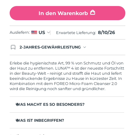
Erwartete Lieferung
Slowakei
09/08/2026
In den Warenkorb
Erwartete Lieferung
Slowenien
09/08/2026
8/10/26
US
Ausliefern:
Erwartete Lieferung:
Erwartete Lieferung
Südafrika
17/08/2026
2-JAHRES-GEWÄHRLEISTUNG
Mit deiner heutigen Bestellung registriere sich für
Erwartete Lieferung
deine FOREO-Garantie. Das bedeutet: Falls du
Südkorea
11/08/2026
innerhalb eines Jahres ab Kaufdatum Anlass zur
Erlebe die hygienischste Art, 99 % von Schmutz und Öl von
Beanstandung deines FOREO-Produktes haben
der Haut zu entfernen. LUNA™ 4 ist der neueste Fortschritt
solltest, bekommst du dieses Produkt von
in der Beauty-Welt – reinigt und strafft die Haut und liefert
Erwartete Lieferung
Spanien
FOREO gratis ersetzt.
beeindruckende Ergebnisse zu Hause in kürzester Zeit. In
09/08/2026
Kombination mit dem FOREO Micro-Foam Cleanser 2.0
wird die Reinigung noch sanfter und gründlicher.
Erwartete Lieferung
Schweden
09/08/2026
WAS MACHT ES SO BESONDERS?
Erwartete Lieferung
Schweiz
96 % der Anwender:innen berichten von gesünder
09/08/2026
aussehender Haut. 81 % berichten von weniger
WAS IST INBEGRIFFEN?
Unreinheiten.
Erwartete Lieferung
LUNA™ 4
Taiwan
Entfernt tief sitzenden Schmutz und Öl, ohne die Haut
14/08/2026