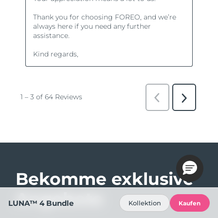
Bekomme exklusive
Angebote
LUNA™ 4 Bundle
Kollektion
Kaufen