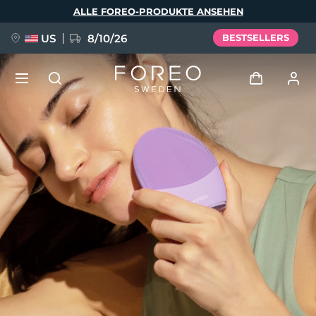
Direkt
ALLE FOREO-PRODUKTE ANSEHEN
zum
Inhalt
US
8/10/26
BESTSELLERS
NEU
Anmelden
Sprache
BREAKING NEWS
Benutzerkonto
English
Deutsch
Español
Meine Geräte
FAQ™ Pure Beauty-Tech Elixir
Français
Italiano
Português
Meine Bestellungen
Polski
Svenska
Русский
Türkçe
简体中文
繁體中文
Meine Adressen
issa™ Teeth Whitening Set
Meine Abonnements