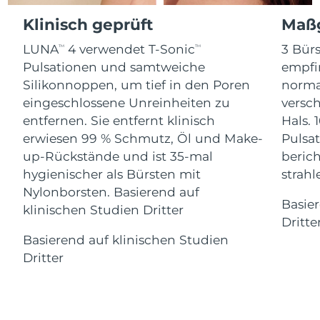
Advanced pore care essentials
For healthy hair
Erwartete Lieferung
18% PAP
Gibraltar
Klinisch geprüft
Maßg
Kosmetik
Männer
13/08/2026
LUNA
4 verwendet T-Sonic
3 Bürs
TM
TM
Erwartete Lieferung
Griechenland
09/08/2026
Pulsationen und samtweiche
empfi
Silikonnoppen, um tief in den Poren
norma
Sonderverwaltungsregion
Erwartete Lieferung
eingeschlossene Unreinheiten zu
versc
Kaufe alles
Hongkong
10/08/2026
entfernen. Sie entfernt klinisch
Hals. 
erwiesen 99 % Schmutz, Öl und Make-
Pulsat
Erwartete Lieferung
Ungarn
up-Rückstände und ist 35-mal
berich
09/08/2026
FOREO APP
hygienischer als Bürsten mit
strah
Erwartete Lieferung
Nylonborsten. Basierend auf
Island
ÜBER
10/08/2026
Basie
klinischen Studien Dritter
Dritte
Erwartete Lieferung
Indonesien
Basierend auf klinischen Studien
07/08/2026
Dritter
Erwartete Lieferung
Irland
09/08/2026
Erwartete Lieferung