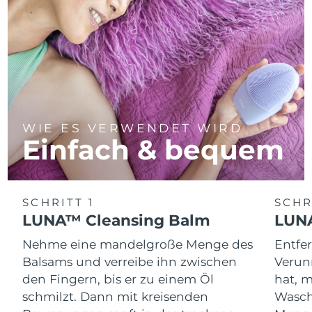
WIE ES VERWENDET WIRD
Einfach & bequem
SCHRITT 1
SCHR
LUNA™ Cleansing Balm
LUNA
Nehme eine mandelgroße Menge des
Entfe
Balsams und verreibe ihn zwischen
Verun
den Fingern, bis er zu einem Öl
hat, 
schmilzt. Dann mit kreisenden
Wasch