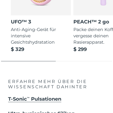
UFO™ 3
PEACH™ 2 go
Anti-Aging-Gerät für
Packe deinen Koff
intensive
vergesse deinen
Gesichtshydratation
Rasierapparat.
$ 329
$ 299
ERFAHRE MEHR ÜBER DIE
WISSENSCHAFT DAHINTER
T-Sonic
Pulsationen
TM