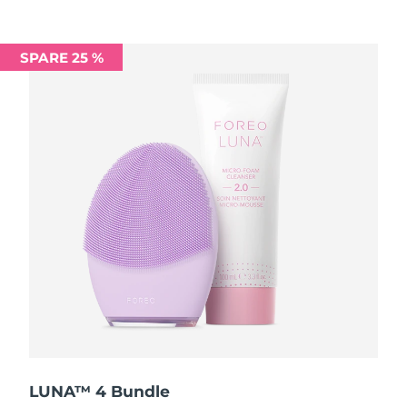
Saudi-Arabien
Erwartete Lieferung
8/12/26
SPARE 25 %
Singapur
Erwartete Lieferung
8/13/26
Slowakei
Erwartete Lieferung
8/11/26
Slowenien
Erwartete Lieferung
8/11/26
Südafrika
Erwartete Lieferung
8/19/26
Südkorea
Erwartete Lieferung
8/13/26
Spanien
Erwartete Lieferung
8/11/26
Schweden
Erwartete Lieferung
8/11/26
Schweiz
Erwartete Lieferung
8/11/26
LUNA™ 4 Bundle