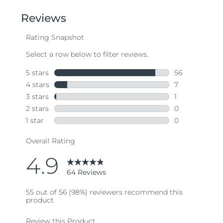
of
5
stars,
average
rating
value.
Read
64
Reviews.
Same
page
link.