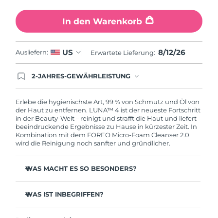
In den Warenkorb
8/12/26
US
Ausliefern:
Erwartete Lieferung:
2-JAHRES-GEWÄHRLEISTUNG
Mit deiner heutigen Bestellung registriere sich für
deine FOREO-Garantie. Das bedeutet: Falls du
innerhalb eines Jahres ab Kaufdatum Anlass zur
Erlebe die hygienischste Art, 99 % von Schmutz und Öl von
Beanstandung deines FOREO-Produktes haben
der Haut zu entfernen. LUNA™ 4 ist der neueste Fortschritt
solltest, bekommst du dieses Produkt von
in der Beauty-Welt – reinigt und strafft die Haut und liefert
FOREO gratis ersetzt.
beeindruckende Ergebnisse zu Hause in kürzester Zeit. In
Kombination mit dem FOREO Micro-Foam Cleanser 2.0
wird die Reinigung noch sanfter und gründlicher.
WAS MACHT ES SO BESONDERS?
96 % der Anwender:innen berichten von gesünder
aussehender Haut. 81 % berichten von weniger
WAS IST INBEGRIFFEN?
Unreinheiten.
LUNA™ 4
Entfernt tief sitzenden Schmutz und Öl, ohne die Haut