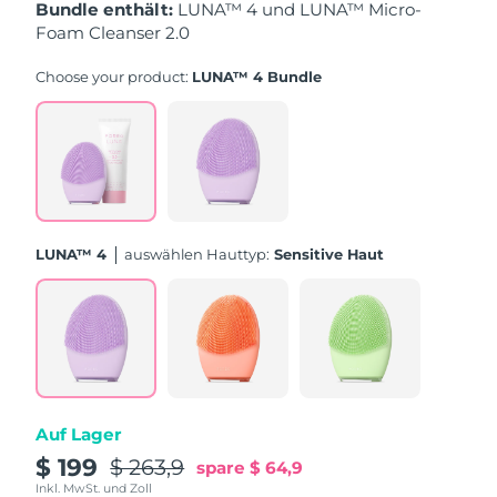
Taiwan
Erwartete Lieferung
8/16/26
Bundle enthält:
LUNA™ 4 und LUNA™ Micro-
Foam Cleanser 2.0
Thailand
Erwartete Lieferung
8/15/26
Choose your product:
LUNA™ 4 Bundle
Türkei
Erwartete Lieferung
8/12/26
Vereinigte Arabische
Erwartete Lieferung
8/12/26
Emirate
Vereinigtes
Erwartete Lieferung
8/11/26
LUNA™ 4
Auswählen Hauttyp:
Sensitive Haut
Königreich
Vereinigte Staaten
Erwartete Lieferung
8/12/26
Usbekistan
Erwartete Lieferung
8/16/26
Vietnam
Erwartete Lieferung
8/17/26
Auf Lager
$ 199
$ 263,9
spare
$ 64,9
Inkl. MwSt. und Zoll