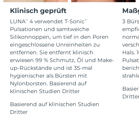
Advanced pore care essentials
For healthy hair
18% PAP
Klinisch geprüft
Maßg
Kosmetik
Männer
Isle of Man
Erwartete Lieferung
8/13/26
LUNA
4 verwendet T-Sonic
3 Bürs
TM
TM
Israel
Erwartete Lieferung
8/15/26
Pulsationen und samtweiche
empfi
Silikonnoppen, um tief in den Poren
norma
Italien
Erwartete Lieferung
8/11/26
eingeschlossene Unreinheiten zu
versc
Kaufe alles
entfernen. Sie entfernt klinisch
Hals. 
Japan
Erwartete Lieferung
8/14/26
erwiesen 99 % Schmutz, Öl und Make-
Pulsat
up-Rückstände und ist 35-mal
berich
Jersey
Erwartete Lieferung
8/16/26
FOREO APP
hygienischer als Bürsten mit
strah
Nylonborsten. Basierend auf
Kasachstan
Erwartete Lieferung
8/13/26
ÜBER
Basie
klinischen Studien Dritter
Dritte
Kuwait
Erwartete Lieferung
8/11/26
Basierend auf klinischen Studien
Dritter
Lettland
Erwartete Lieferung
8/11/26
Libanon
Erwartete Lieferung
8/12/26