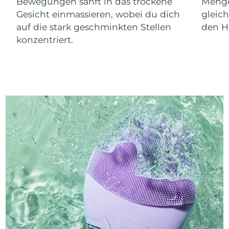
Bewegungen sanft in das trockene
Menge
Gesicht einmassieren, wobei du dich
gleic
auf die stark geschminkten Stellen
den Ha
konzentriert.