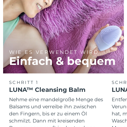
WIE ES VERWENDET WIRD
Einfach & bequem
SCHRITT 1
SCHR
LUNA™ Cleansing Balm
LUNA
Nehme eine mandelgroße Menge des
Entfe
Balsams und verreibe ihn zwischen
Verun
den Fingern, bis er zu einem Öl
hat, 
schmilzt. Dann mit kreisenden
Wasch