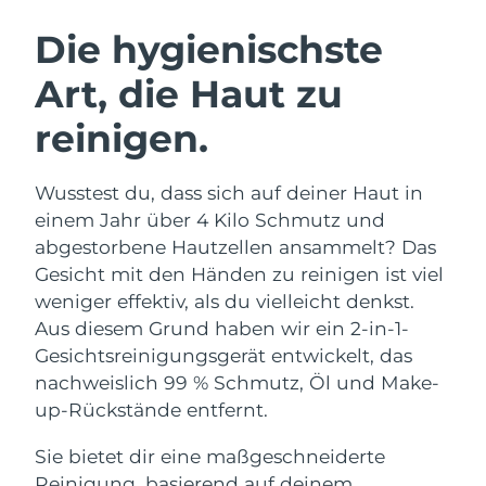
SCHWEDISCHE BEAUTY ROUTINE
Australien
Erwartete Lieferung
8/14/26
Die hygienischste
Österreich
Erwartete Lieferung
8/11/26
Art, die Haut zu
Bahrain
Erwartete Lieferung
8/12/26
reinigen.
Gesichtsreinigung
Gesichtsstraffung
Belgien
Erwartete Lieferung
8/11/26
LUNA™ 4 Set
BEAR™ 2 Set
Wusstest du, dass sich auf deiner Haut in
Anti-aging massage
Microcurrent toning
Bermuda
Erwartete Lieferung
8/17/26
einem Jahr über 4 Kilo Schmutz und
abgestorbene Hautzellen ansammelt? Das
Hydratisierung
Mundpflege
Bosnien und
Gesicht mit den Händen zu reinigen ist viel
Erwartete Lieferung
8/14/26
LUNA™ 4 Plus
BEAR™ 2 go
Herzegowina
UFO™ 3 Set
issa™ 4
weniger effektiv, als du vielleicht denkst.
Massage, LED heating
Microcurrent toning on-the-go
FAQ™ ANTI-AGING-BEHANDLUNG
Aus diesem Grund haben wir ein 2-in-1-
Deep facial hydration
Hybrid silicone sonic toothbrush
Brunei Darussalam
Erwartete Lieferung
8/16/26
Gesichtsreinigungsgerät entwickelt, das
NEW
nachweislich 99 % Schmutz, Öl und Make-
LUNA™ 4 Men
BEAR™ 2 eyes & lips
Bulgarien
Erwartete Lieferung
8/11/26
UFO™ 3 LED
issa™ 4 plus
up-Rückstände entfernt.
For men, anti-aging massage
Microcurrent line smoothing device
Near-infrared and red light therapy
Kanada
Smart hybrid silicone sonic toothbrush
Erwartete Lieferung
8/15/26
device
Anti-aging
LED-Behandlungen
Sie bietet dir eine maßgeschneiderte
Reinigung, basierend auf deinem