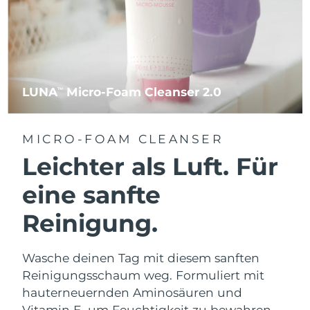
LUNA
Micro-Foam Cleanser 2.0
TM
MICRO-FOAM CLEANSER
Leichter als Luft. Für
eine sanfte
Reinigung.
Wasche deinen Tag mit diesem sanften
Reinigungsschaum weg. Formuliert mit
hauterneuernden Aminosäuren und
Vitamin E, um Feuchtigkeit zu bewahren.