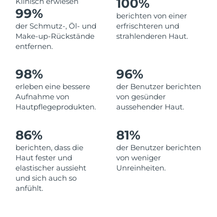
100%
Klinisch erwiesen
Norwegen
Erwartete Lieferung
8/11/26
99%
berichten von einer
der Schmutz-, Öl- und
erfrischteren und
Oman
Erwartete Lieferung
8/14/26
Make-up-Rückstände
strahlenderen Haut.
entfernen.
Philippinen
Erwartete Lieferung
8/14/26
98%
96%
Polen
Erwartete Lieferung
8/12/26
erleben eine bessere
der Benutzer berichten
Portugal
Erwartete Lieferung
8/11/26
Aufnahme von
von gesünder
Hautpflegeprodukten.
aussehender Haut.
Puerto Rico
Erwartete Lieferung
8/13/26
86%
81%
Katar
Erwartete Lieferung
8/12/26
berichten, dass die
der Benutzer berichten
Haut fester und
von weniger
Réunion
Erwartete Lieferung
8/16/26
elastischer aussieht
Unreinheiten.
und sich auch so
Rumänien
Erwartete Lieferung
8/11/26
anfühlt.
Russland
Erwartete Lieferung
8/19/26