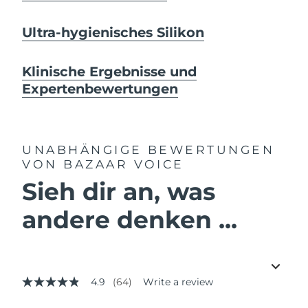
Ultra-hygienisches Silikon
Klinische Ergebnisse und
Expertenbewertungen
UNABHÄNGIGE BEWERTUNGEN
VON BAZAAR VOICE
Sieh dir an, was
andere denken ...
4.9
(64)
Write a review
4.9
out