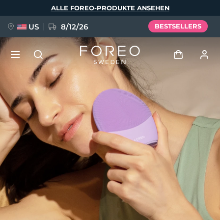
Direkt
ALLE FOREO-PRODUKTE ANSEHEN
zum
Inhalt
US
8/12/26
BESTSELLERS
NEU
Anmelden
Sprache
BREAKING NEWS
Benutzerkonto
English
Deutsch
Español
Meine Geräte
FAQ™ Pure Beauty-Tech Elixir
Français
Italiano
Português
Meine Bestellungen
Polski
Svenska
Русский
Türkçe
简体中文
繁體中文
Meine Adressen
issa™ Teeth Whitening Set
Meine Abonnements