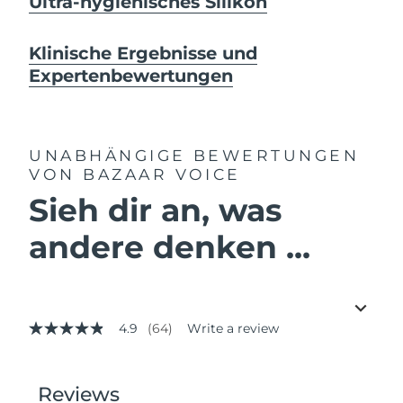
Ultra-hygienisches Silikon
Klinische Ergebnisse und
Expertenbewertungen
UNABHÄNGIGE BEWERTUNGEN
VON BAZAAR VOICE
Sieh dir an, was
andere denken ...
4.9
(64)
Write a review
4.9
out
of
5
stars,