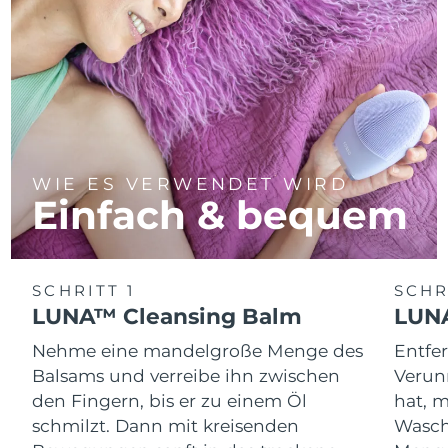
WIE ES VERWENDET WIRD
Einfach & bequem
SCHRITT 1
SCHR
LUNA™ Cleansing Balm
LUNA
Nehme eine mandelgroße Menge des
Entfe
Balsams und verreibe ihn zwischen
Verun
den Fingern, bis er zu einem Öl
hat, 
schmilzt. Dann mit kreisenden
Wasch