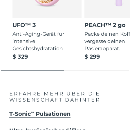
UFO™ 3
PEACH™ 2 go
Anti-Aging-Gerät für
Packe deinen Koff
intensive
vergesse deinen
Gesichtshydratation
Rasierapparat.
$ 329
$ 299
ERFAHRE MEHR ÜBER DIE
WISSENSCHAFT DAHINTER
T-Sonic
Pulsationen
TM