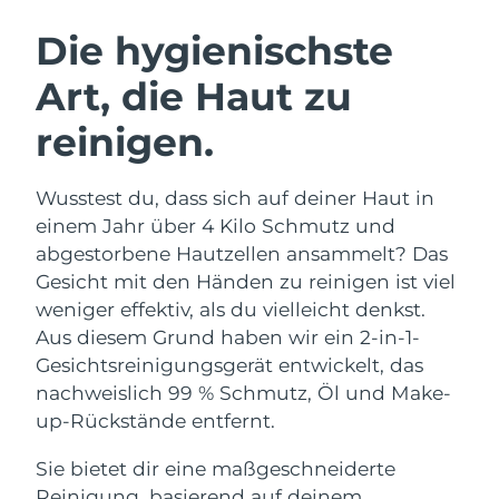
SCHWEDISCHE BEAUTY ROUTINE
Die hygienischste
Art, die Haut zu
Erwartete Lieferung
Australien
12/08/2026
reinigen.
Gesichtsreinigung
Gesichtsstraffung
Erwartete Lieferung
Österreich
LUNA™ 4 Set
BEAR™ 2 Set
09/08/2026
Wusstest du, dass sich auf deiner Haut in
Anti-aging massage
Microcurrent toning
einem Jahr über 4 Kilo Schmutz und
Erwartete Lieferung
Bahrain
10/08/2026
abgestorbene Hautzellen ansammelt? Das
Hydratisierung
Mundpflege
Gesicht mit den Händen zu reinigen ist viel
LUNA™ 4 Plus
BEAR™ 2 go
Erwartete Lieferung
Belgien
UFO™ 3 Set
issa™ 4
weniger effektiv, als du vielleicht denkst.
09/08/2026
Massage, LED heating
Microcurrent toning on-the-go
FAQ™ ANTI-AGING-BEHANDLUNG
Aus diesem Grund haben wir ein 2-in-1-
Deep facial hydration
Hybrid silicone sonic toothbrush
Erwartete Lieferung
Gesichtsreinigungsgerät entwickelt, das
Bermuda
15/08/2026
NEW
nachweislich 99 % Schmutz, Öl und Make-
LUNA™ 4 Men
BEAR™ 2 eyes & lips
UFO™ 3 LED
issa™ 4 plus
up-Rückstände entfernt.
For men, anti-aging massage
Microcurrent line smoothing device
Bosnien und
Erwartete Lieferung
Near-infrared and red light therapy
Smart hybrid silicone sonic toothbrush
Herzegowina
12/08/2026
device
Anti-aging
LED-Behandlungen
Sie bietet dir eine maßgeschneiderte
Reinigung, basierend auf deinem