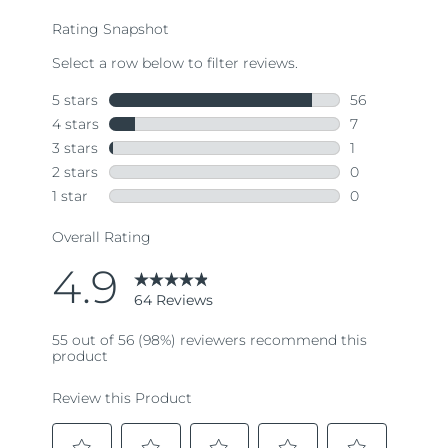
average
rating
value.
Read
64
Reviews.
Same
page
link.