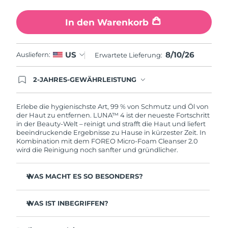
Erwartete Lieferung
Slowakei
09/08/2026
In den Warenkorb
Erwartete Lieferung
Slowenien
09/08/2026
8/10/26
US
Ausliefern:
Erwartete Lieferung:
Erwartete Lieferung
Südafrika
17/08/2026
2-JAHRES-GEWÄHRLEISTUNG
Mit deiner heutigen Bestellung registriere sich für
Erwartete Lieferung
deine FOREO-Garantie. Das bedeutet: Falls du
Südkorea
11/08/2026
innerhalb eines Jahres ab Kaufdatum Anlass zur
Erlebe die hygienischste Art, 99 % von Schmutz und Öl von
Beanstandung deines FOREO-Produktes haben
der Haut zu entfernen. LUNA™ 4 ist der neueste Fortschritt
solltest, bekommst du dieses Produkt von
in der Beauty-Welt – reinigt und strafft die Haut und liefert
Erwartete Lieferung
Spanien
FOREO gratis ersetzt.
beeindruckende Ergebnisse zu Hause in kürzester Zeit. In
09/08/2026
Kombination mit dem FOREO Micro-Foam Cleanser 2.0
wird die Reinigung noch sanfter und gründlicher.
Erwartete Lieferung
Schweden
09/08/2026
WAS MACHT ES SO BESONDERS?
Erwartete Lieferung
Schweiz
96 % der Anwender:innen berichten von gesünder
09/08/2026
aussehender Haut. 81 % berichten von weniger
WAS IST INBEGRIFFEN?
Unreinheiten.
Erwartete Lieferung
LUNA™ 4
Taiwan
Entfernt tief sitzenden Schmutz und Öl, ohne die Haut
14/08/2026