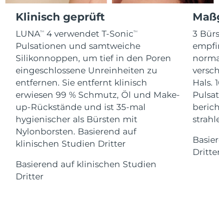
Advanced pore care essentials
For healthy hair
Erwartete Lieferung
18% PAP
Gibraltar
Klinisch geprüft
Maßg
Kosmetik
Männer
13/08/2026
LUNA
4 verwendet T-Sonic
3 Bürs
TM
TM
Erwartete Lieferung
Griechenland
09/08/2026
Pulsationen und samtweiche
empfi
Silikonnoppen, um tief in den Poren
norma
Sonderverwaltungsregion
Erwartete Lieferung
eingeschlossene Unreinheiten zu
versc
Kaufe alles
Hongkong
10/08/2026
entfernen. Sie entfernt klinisch
Hals. 
erwiesen 99 % Schmutz, Öl und Make-
Pulsat
Erwartete Lieferung
Ungarn
up-Rückstände und ist 35-mal
berich
09/08/2026
FOREO APP
hygienischer als Bürsten mit
strah
Erwartete Lieferung
Nylonborsten. Basierend auf
Island
ÜBER
10/08/2026
Basie
klinischen Studien Dritter
Dritte
Erwartete Lieferung
Indonesien
Basierend auf klinischen Studien
07/08/2026
Dritter
Erwartete Lieferung
Irland
09/08/2026
Erwartete Lieferung