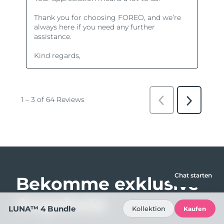
Chat starten
Bekomme exklusive
Angebote
LUNA™ 4 Bundle
Kollektion
Kaufen