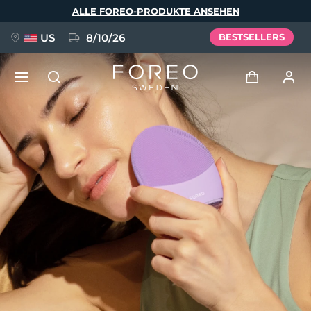
Direkt
ALLE FOREO-PRODUKTE ANSEHEN
zum
Inhalt
US
8/10/26
BESTSELLERS
NEU
Anmelden
Sprache
BREAKING NEWS
Benutzerkonto
English
Deutsch
Español
Meine Geräte
FAQ™ Pure Beauty-Tech Elixir
Français
Italiano
Português
Meine Bestellungen
Polski
Svenska
Русский
Türkçe
简体中文
繁體中文
Meine Adressen
issa™ Teeth Whitening Set
Meine Abonnements