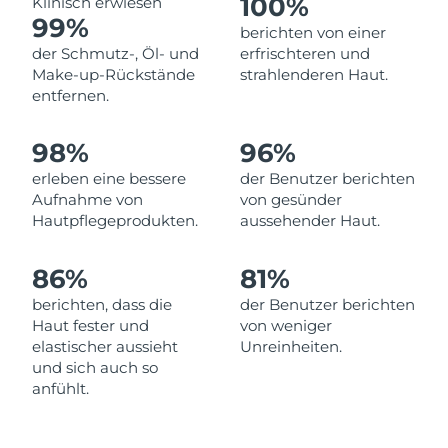
100%
Klinisch erwiesen
99%
Erwartete Lieferung
berichten von einer
Libanon
10/08/2026
der Schmutz-, Öl- und
erfrischteren und
Make-up-Rückstände
strahlenderen Haut.
Erwartete Lieferung
Litauen
entfernen.
09/08/2026
Erwartete Lieferung
98%
96%
Luxemburg
09/08/2026
erleben eine bessere
der Benutzer berichten
Aufnahme von
von gesünder
Sonderverwaltungsregion
Erwartete Lieferung
Hautpflegeprodukten.
aussehender Haut.
Macau
11/08/2026
86%
81%
Erwartete Lieferung
Malaysia
12/08/2026
berichten, dass die
der Benutzer berichten
Haut fester und
von weniger
Erwartete Lieferung
Malta
elastischer aussieht
Unreinheiten.
09/08/2026
und sich auch so
anfühlt.
Erwartete Lieferung
Mexiko
13/08/2026