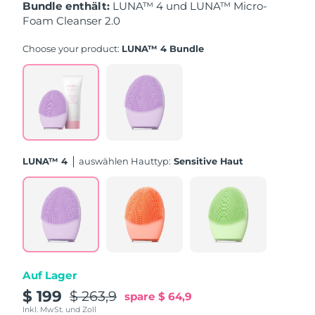
Bundle enthält:
LUNA™ 4 und LUNA™ Micro-
Foam Cleanser 2.0
Erwartete Lieferung
Puerto Rico
11/08/2026
Choose your product:
LUNA™ 4 Bundle
Erwartete Lieferung
Katar
10/08/2026
Erwartete Lieferung
Réunion
14/08/2026
Erwartete Lieferung
Rumänien
LUNA™ 4
Auswählen Hauttyp:
Sensitive Haut
09/08/2026
Erwartete Lieferung
Russland
17/08/2026
Erwartete Lieferung
Saudi-Arabien
10/08/2026
Auf Lager
Erwartete Lieferung
Singapur
11/08/2026
$ 199
$ 263,9
spare
$ 64,9
Inkl. MwSt. und Zoll