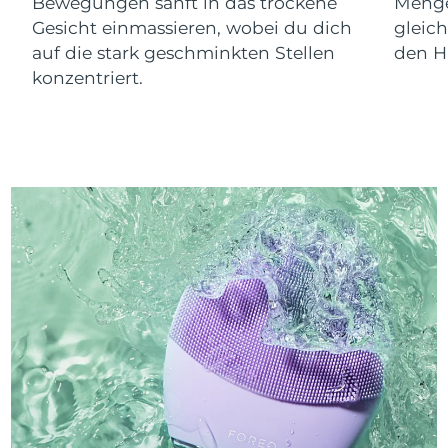
Bewegungen sanft in das trockene
Menge
Gesicht einmassieren, wobei du dich
gleic
auf die stark geschminkten Stellen
den Ha
konzentriert.