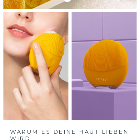
Litauen
Erwartete Lieferung
8/9/26
Luxemburg
Erwartete Lieferung
8/9/26
Sonderverwaltungsregion
Erwartete Lieferung
8/11/26
Macau
Malaysia
Erwartete Lieferung
8/12/26
Malta
Erwartete Lieferung
8/9/26
Mexiko
Erwartete Lieferung
8/13/26
Monaco
Erwartete Lieferung
8/10/26
Niederlande
Erwartete Lieferung
8/9/26
Neuseeland
Erwartete Lieferung
8/9/26
WARUM ES DEINE HAUT LIEBEN
WIRD