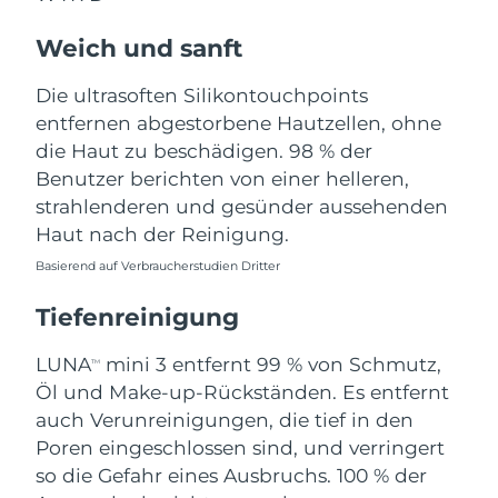
Norwegen
Erwartete Lieferung
8/9/26
Weich und sanft
Oman
Erwartete Lieferung
8/12/26
Die ultrasoften Silikontouchpoints
Philippinen
Erwartete Lieferung
8/12/26
entfernen abgestorbene Hautzellen, ohne
die Haut zu beschädigen. 98 % der
Polen
Erwartete Lieferung
8/10/26
Benutzer berichten von einer helleren,
strahlenderen und gesünder aussehenden
Portugal
Erwartete Lieferung
8/9/26
Haut nach der Reinigung.
Basierend auf Verbraucherstudien Dritter
Puerto Rico
Erwartete Lieferung
8/11/26
Tiefenreinigung
Katar
Erwartete Lieferung
8/10/26
LUNA
mini 3 entfernt 99 % von Schmutz,
TM
Réunion
Erwartete Lieferung
8/14/26
Öl und Make-up-Rückständen. Es entfernt
auch Verunreinigungen, die tief in den
Rumänien
Erwartete Lieferung
8/9/26
Poren eingeschlossen sind, und verringert
so die Gefahr eines Ausbruchs. 100 % der
Russland
Erwartete Lieferung
8/17/26