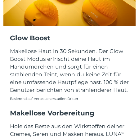
Taiwan
Erwartete Lieferung
8/14/26
Thailand
Erwartete Lieferung
8/13/26
Türkei
Erwartete Lieferung
8/10/26
Glow Boost
Vereinigte Arabische
Erwartete Lieferung
8/10/26
Makellose Haut in 30 Sekunden. Der Glow
Emirate
Boost Modus erfrischt deine Haut im
Handumdrehen und sorgt für einen
Vereinigtes
Erwartete Lieferung
8/9/26
Königreich
strahlenden Teint, wenn du keine Zeit für
eine umfassende Hautpflege hast. 100 % der
Vereinigte Staaten
Erwartete Lieferung
8/10/26
Benutzer berichten von strahlenderer Haut.
Basierend auf Verbraucherstudien Dritter
Usbekistan
Erwartete Lieferung
8/14/26
Makellose Vorbereitung
Vietnam
Erwartete Lieferung
8/15/26
Hole das Beste aus den Wirkstoffen deiner
Cremes, Seren und Masken heraus. LUNA
TM