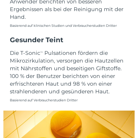
Anwender berichten von besseren
Ergebnissen als bei der Reinigung mit der
Saudi-Arabien
Erwartete Lieferung
8/10/26
Hand.
Singapur
Erwartete Lieferung
8/11/26
Basierend auf klinischen Studien und Verbraucherstudien Dritter
Slowakei
Gesunder Teint
Erwartete Lieferung
8/9/26
Die T-Sonic
Pulsationen fördern die
Slowenien
Erwartete Lieferung
8/9/26
TM
Mikrozirkulation, versorgen die Hautzellen
Südafrika
mit Nährstoffen und beseitigen Giftstoffe.
Erwartete Lieferung
8/17/26
100 % der Benutzer berichten von einer
Südkorea
Erwartete Lieferung
8/11/26
erfrischteren Haut und 98 % von einer
strahlenderen und gesünderen Haut.
Spanien
Erwartete Lieferung
8/9/26
Basierend auf Verbraucherstudien Dritter
Schweden
Erwartete Lieferung
8/9/26
Schweiz
Erwartete Lieferung
8/9/26