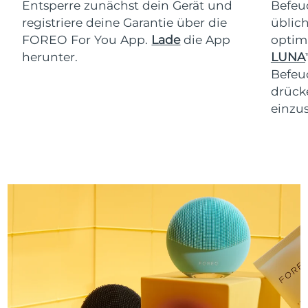
Entsperre zunächst dein Gerät und
Befeu
registriere deine Garantie über die
üblich
FOREO For You App.
Lade
die App
optim
herunter.
LUNA
T
Befeu
drücke
einzus