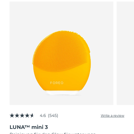
4.6
(545)
Write a review
4.6
out
LUNA™ mini 3
of
5