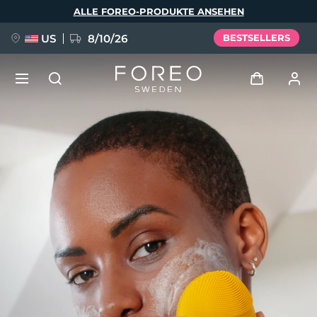
Direkt
ALLE FOREO-PRODUKTE ANSEHEN
zum
Inhalt
US
8/10/26
BESTSELLERS
NEU
Anmelden
Sprache
BREAKING NEWS
Benutzerkonto
English
Deutsch
Español
Meine Geräte
FAQ™ Pure Beauty-Tech Elixir
Français
Italiano
Português
Meine Bestellungen
Polski
Svenska
Русский
Türkçe
简体中文
繁體中文
Meine Adressen
issa™ Teeth Whitening Set
Meine Abonnements