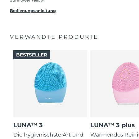
Beanstandung deines FOREO-Produktes haben
solltest, bekommst du dieses Produkt von
Bedienungsanleitung
FOREO gratis ersetzt.
VERWANDTE PRODUKTE
BESTSELLER
LUNA™ 3
LUNA™ 3 plus
Die hygienischste Art und
Wärmendes Reini