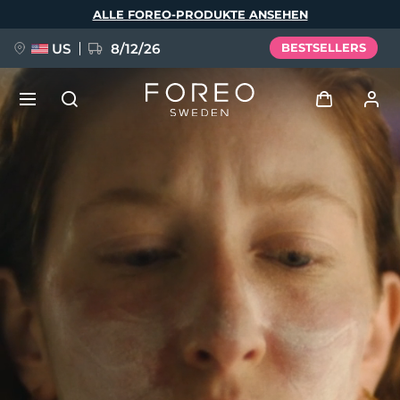
Direkt
ALLE FOREO-PRODUKTE ANSEHEN
zum
Inhalt
US
8/12/26
BESTSELLERS
NEU
Anmelden
Sprache
BREAKING NEWS
Benutzerkonto
English
Deutsch
Español
Meine Geräte
FAQ™ Pure Beauty-Tech Elixir
Français
Italiano
Português
Meine Bestellungen
Polski
Svenska
Русский
Türkçe
简体中文
繁體中文
Meine Adressen
issa™ Teeth Whitening Set
Meine Abonnements