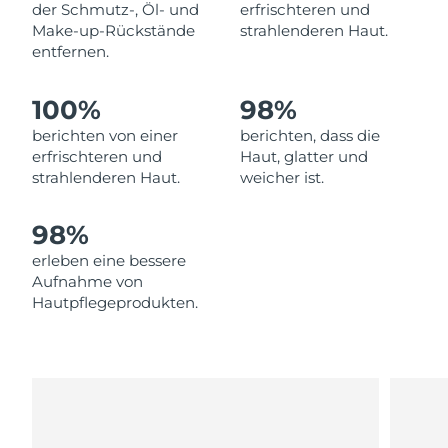
Norwegen
der Schmutz-, Öl- und
erfrischteren und
Erwartete Lieferung
8/11/26
Make-up-Rückstände
strahlenderen Haut.
entfernen.
Oman
Erwartete Lieferung
8/14/26
100%
98%
Philippinen
Erwartete Lieferung
8/14/26
berichten von einer
berichten, dass die
Polen
Erwartete Lieferung
8/12/26
erfrischteren und
Haut, glatter und
strahlenderen Haut.
weicher ist.
Portugal
Erwartete Lieferung
8/11/26
98%
Puerto Rico
Erwartete Lieferung
8/13/26
erleben eine bessere
Aufnahme von
Katar
Erwartete Lieferung
8/12/26
Hautpflegeprodukten.
Réunion
Erwartete Lieferung
8/16/26
Rumänien
Erwartete Lieferung
8/11/26
Russland
Erwartete Lieferung
8/19/26