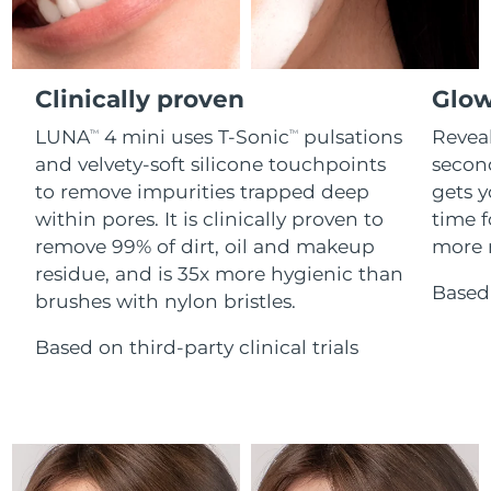
Advanced pore care essentials
For healthy hair
18% PAP
Kosmetik
Männer
Isle of Man
Erwartete Lieferung
8/13/26
Israel
Clinically proven
Glow
Erwartete Lieferung
8/15/26
LUNA
4 mini uses T-Sonic
pulsations
Reveal
TM
TM
Italien
Erwartete Lieferung
8/11/26
and velvety-soft silicone touchpoints
secon
Kaufe alles
to remove impurities trapped deep
gets y
Japan
Erwartete Lieferung
8/14/26
within pores. It is clinically proven to
time f
remove 99% of dirt, oil and makeup
more r
Jersey
Erwartete Lieferung
8/16/26
FOREO APP
residue, and is 35x more hygienic than
Based 
brushes with nylon bristles.
Kasachstan
Erwartete Lieferung
8/13/26
ÜBER
Based on third-party clinical trials
Kuwait
Erwartete Lieferung
8/11/26
Lettland
Erwartete Lieferung
8/11/26
Libanon
Erwartete Lieferung
8/12/26