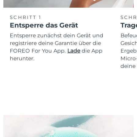
SCHRITT 1
SCHR
Entsperre das Gerät
Trag
Entsperre zunächst dein Gerät und
Befeu
registriere deine Garantie über die
Gesich
FOREO For You App.
Lade
die App
Ergeb
herunter.
Micro
deine