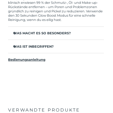
solltest, bekommst du dieses Produkt von
klinisch erwiesen 99 % der Schmutz-, Öl- und Make-up-
FOREO gratis ersetzt.
Rückstände entfernen – um Poren und Problemzonen
gründlich zu reinigen und Pickel zu reduzieren. Verwende
den 30 Sekunden Glow Boost Modus für eine schnelle
Reinigung, wenn du es eilig hast.
WAS MACHT ES SO BESONDERS?
35x hygienischer als Gesichtsbürsten mit Nylonborsten.
WAS IST INBEGRIFFEN?
100 % berichten von einer erfrischteren & strahlenderen
Haut.
LUNA
4 mini
™
96 % berichten von gesünder aussehender Haut. 81 %
Bedienungsanleitung
USB-Ladekabel
von weniger Unreinheiten.
Reisetäschchen
98 % erleben eine bessere Aufnahme von
Hautpflegeprodukten.
Schnellstartanleitung
2-Zonen-Bürstenkopf & schneller 30 Sek Glow Boost
Allgemeines Handbuch
Modus für ultimative Leichtigkeit.
2 Jahre Garantie (Spanien, Portugal, Schweden: 3 Jahre
12 Intensitäten, leicht und ergonomisch gestaltet, um
Garantie)
sich den Gesichtskurven anzupassen.
VERWANDTE PRODUKTE