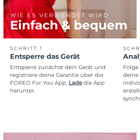
WIE ES VERWENDET WIRD
Einfach & bequem
SCHRITT 1
SCHR
Entsperre das Gerät
Anal
Entsperre zunächst dein Gerät und
Folge
registriere deine Garantie über die
deine
FOREO For You App.
Lade
die App
indiv
herunter.
erstel
synchr