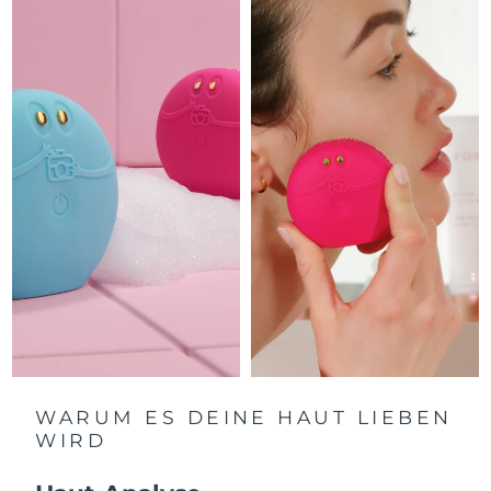
Litauen
Erwartete Lieferung
8/10/26
Luxemburg
Erwartete Lieferung
8/10/26
Sonderverwaltungsregion
Erwartete Lieferung
8/12/26
Macau
Malaysia
Erwartete Lieferung
8/13/26
Malta
Erwartete Lieferung
8/10/26
Mexiko
Erwartete Lieferung
8/14/26
Monaco
Erwartete Lieferung
8/11/26
Niederlande
Erwartete Lieferung
8/10/26
WARUM ES DEINE HAUT LIEBEN
WIRD
Neuseeland
Erwartete Lieferung
8/10/26