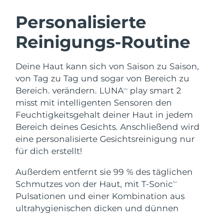
SCHWEDISCHE BEAUTY ROUTINE
Australien
Erwartete Lieferung
8/13/26
Personalisierte
Österreich
Erwartete Lieferung
8/10/26
Reinigungs-Routine
Bahrain
Erwartete Lieferung
8/11/26
Gesichtsreinigung
Gesichtsstraffung
Deine Haut kann sich von Saison zu Saison,
Belgien
Erwartete Lieferung
8/10/26
LUNA™ 4 Set
BEAR™ 2 Set
von Tag zu Tag und sogar von Bereich zu
Anti-aging massage
Microcurrent toning
Bereich. verändern. LUNA
play smart 2
TM
Bermuda
Erwartete Lieferung
8/16/26
misst mit intelligenten Sensoren den
Feuchtigkeitsgehalt deiner Haut in jedem
Hydratisierung
Mundpflege
Bosnien und
Erwartete Lieferung
8/13/26
LUNA™ 4 Plus
BEAR™ 2 go
Bereich deines Gesichts. Anschließend wird
Herzegowina
UFO™ 3 Set
issa™ 4
Massage, LED heating
Microcurrent toning on-the-go
eine personalisierte Gesichtsreinigung nur
FAQ™ ANTI-AGING-BEHANDLUNG
Deep facial hydration
Hybrid silicone sonic toothbrush
Brunei Darussalam
Erwartete Lieferung
8/15/26
für dich erstellt!
NEW
Außerdem entfernt sie 99 % des täglichen
LUNA™ 4 Men
BEAR™ 2 eyes & lips
Bulgarien
Erwartete Lieferung
8/10/26
UFO™ 3 LED
issa™ 4 plus
Schmutzes von der Haut, mit T-Sonic
TM
For men, anti-aging massage
Microcurrent line smoothing device
Near-infrared and red light therapy
Kanada
Pulsationen und einer Kombination aus
Smart hybrid silicone sonic toothbrush
Erwartete Lieferung
8/14/26
device
Anti-aging
LED-Behandlungen
ultrahygienischen dicken und dünnen