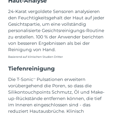
Haut-Analyse
Norwegen
Erwartete Lieferung
8/10/26
24-Karat vergoldete Sensoren analysieren
Oman
Erwartete Lieferung
8/13/26
den Feuchtigkeitsgehalt der Haut auf jeder
Gesichtspartie, um eine vollständig
Philippinen
Erwartete Lieferung
8/13/26
personalisierte Gesichtsreinigungs-Routine
zu erstellen. 100 % der Anwender berichten
Polen
Erwartete Lieferung
8/11/26
von besseren Ergebnissen als bei der
Reinigung von Hand.
Portugal
Erwartete Lieferung
8/10/26
Basierend auf klinischen Studien Dritter
Puerto Rico
Erwartete Lieferung
8/12/26
Tiefenreinigung
Katar
Erwartete Lieferung
8/11/26
Die T-Sonic
Pulsationen erweitern
TM
vorübergehend die Poren, so dass die
Réunion
Erwartete Lieferung
8/15/26
Silikontouchpoints Schmutz, Öl und Make-
Rumänien
up-Rückstände entfernen können, die tief
Erwartete Lieferung
8/10/26
im Inneren eingeschlossen sind - das
Russland
Erwartete Lieferung
8/18/26
reduziert Hautausbrüche. Klinisch