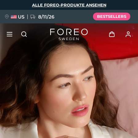
Direkt
ALLE FOREO-PRODUKTE ANSEHEN
zum
Inhalt
US
8/11/26
BESTSELLERS
NEU
Anmelden
Sprache
BREAKING NEWS
Benutzerkonto
English
Deutsch
Español
Meine Geräte
FAQ™ Pure Beauty-Tech Elixir
Français
Italiano
Português
Meine Bestellungen
Polski
Svenska
Русский
Türkçe
简体中文
繁體中文
Meine Adressen
issa™ Teeth Whitening Set
Meine Abonnements