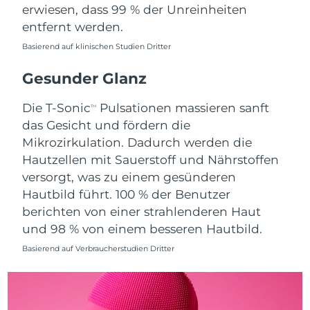
erwiesen, dass 99 % der Unreinheiten
Saudi-Arabien
Erwartete Lieferung
8/11/26
entfernt werden.
Basierend auf klinischen Studien Dritter
Singapur
Erwartete Lieferung
8/12/26
Gesunder Glanz
Slowakei
Erwartete Lieferung
8/10/26
Die T-Sonic
Pulsationen massieren sanft
TM
Slowenien
Erwartete Lieferung
8/10/26
das Gesicht und fördern die
Mikrozirkulation. Dadurch werden die
Südafrika
Erwartete Lieferung
8/18/26
Hautzellen mit Sauerstoff und Nährstoffen
versorgt, was zu einem gesünderen
Südkorea
Erwartete Lieferung
8/12/26
Hautbild führt. 100 % der Benutzer
berichten von einer strahlenderen Haut
Spanien
Erwartete Lieferung
8/10/26
und 98 % von einem besseren Hautbild.
Schweden
Erwartete Lieferung
8/10/26
Basierend auf Verbraucherstudien Dritter
Schweiz
Erwartete Lieferung
8/10/26