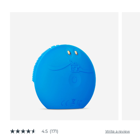
4.5
(171)
Write a review
4.5
out