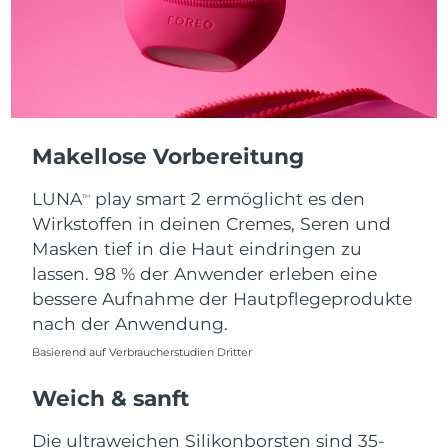
Taiwan
Erwartete Lieferung
8/15/26
Thailand
Erwartete Lieferung
8/14/26
Türkei
Erwartete Lieferung
8/11/26
Vereinigte Arabische
Makellose Vorbereitung
Erwartete Lieferung
8/11/26
Emirate
LUNA
play smart 2 ermöglicht es den
TM
Vereinigtes
Wirkstoffen in deinen Cremes, Seren und
Erwartete Lieferung
8/10/26
Königreich
Masken tief in die Haut eindringen zu
lassen. 98 % der Anwender erleben eine
Vereinigte Staaten
Erwartete Lieferung
8/11/26
bessere Aufnahme der Hautpflegeprodukte
nach der Anwendung.
Usbekistan
Erwartete Lieferung
8/15/26
Basierend auf Verbraucherstudien Dritter
Vietnam
Erwartete Lieferung
8/16/26
Weich & sanft
Die ultraweichen Silikonborsten sind 35-