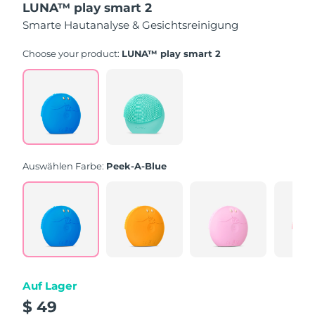
LUNA™ play smart 2
of
5
Smarte Hautanalyse & Gesichtsreinigung
stars,
average
rating
Choose your product:
LUNA™ play smart 2
value.
Read
171
Reviews.
Same
page
link.
Auswählen Farbe:
Peek-A-Blue
Auf Lager
$ 49