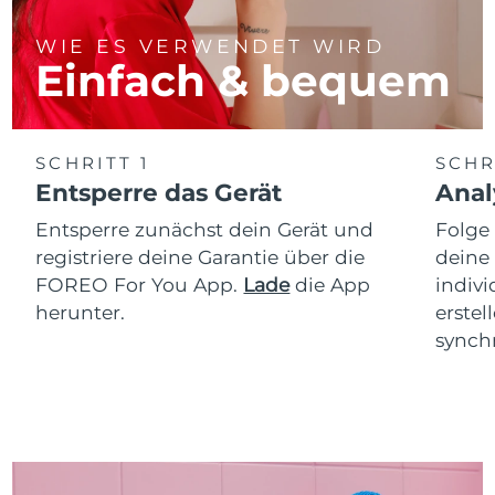
WIE ES VERWENDET WIRD
Einfach & bequem
SCHRITT 1
SCHR
Entsperre das Gerät
Anal
Entsperre zunächst dein Gerät und
Folge
registriere deine Garantie über die
deine
FOREO For You App.
Lade
die App
indiv
herunter.
erstel
synchr