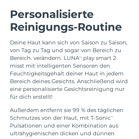
SCHWEDISCHE BEAUTY ROUTINE
Australien
Erwartete Lieferung
8/11/26
Personalisierte
Österreich
Erwartete Lieferung
8/8/26
Reinigungs-Routine
Bahrain
Erwartete Lieferung
8/9/26
Gesichtsreinigung
Gesichtsstraffung
Deine Haut kann sich von Saison zu Saison,
Belgien
Erwartete Lieferung
8/8/26
LUNA™ 4 Set
BEAR™ 2 Set
von Tag zu Tag und sogar von Bereich zu
Anti-aging massage
Microcurrent toning
Bereich. verändern. LUNA
play smart 2
TM
Bermuda
Erwartete Lieferung
8/14/26
misst mit intelligenten Sensoren den
Feuchtigkeitsgehalt deiner Haut in jedem
Hydratisierung
Mundpflege
Bosnien und
Erwartete Lieferung
8/11/26
LUNA™ 4 Plus
BEAR™ 2 go
Bereich deines Gesichts. Anschließend wird
Herzegowina
UFO™ 3 Set
issa™ 4
Massage, LED heating
Microcurrent toning on-the-go
eine personalisierte Gesichtsreinigung nur
FAQ™ ANTI-AGING-BEHANDLUNG
Deep facial hydration
Hybrid silicone sonic toothbrush
Brunei Darussalam
Erwartete Lieferung
8/13/26
für dich erstellt!
NEW
Außerdem entfernt sie 99 % des täglichen
LUNA™ 4 Men
BEAR™ 2 eyes & lips
Bulgarien
Erwartete Lieferung
8/8/26
UFO™ 3 LED
issa™ 4 plus
Schmutzes von der Haut, mit T-Sonic
TM
For men, anti-aging massage
Microcurrent line smoothing device
Near-infrared and red light therapy
Kanada
Pulsationen und einer Kombination aus
Smart hybrid silicone sonic toothbrush
Erwartete Lieferung
8/12/26
device
Anti-aging
LED-Behandlungen
ultrahygienischen dicken und dünnen