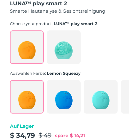
LUNA™ play smart 2
5
Sternen,
Smarte Hautanalyse & Gesichtsreinigung
Durchschnittswert
der
Bewertung.
Choose your product:
LUNA™ play smart 2
Read
232
Reviews.
Link
auf
derselben
Seite.
Auswählen Farbe:
Lemon Squeezy
Auf Lager
$ 34,79
$ 49
spare
$ 14,21