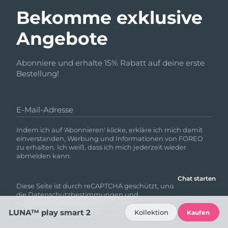
Bekomme exklusive
Angebote
Abonniere und erhalte 15% Rabatt auf deine erste
Bestellung!
E-Mail-Adresse
Indem ich auf 'Abonnieren' klicke, erkläre ich mich damit
einverstanden, Werbung und Informationen von FOREO
zu erhalten. Ich weiß, dass ich mich jederzeit wieder
abmelden kann.
Chat starten
Diese Seite ist durch reCAPTCHA geschützt, und es gelten
die
Datenschutzbestimmungen
und
Nutzungsbedingungen
von Google.
LUNA™ play smart 2
Kollektion
Kaufen