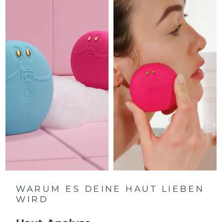
Litauen
Erwartete Lieferung
8/8/26
Luxemburg
Erwartete Lieferung
8/8/26
Sonderverwaltungsregion
Erwartete Lieferung
8/10/26
Macau
Malaysia
Erwartete Lieferung
8/11/26
Malta
Erwartete Lieferung
8/8/26
Mexiko
Erwartete Lieferung
8/12/26
Monaco
Erwartete Lieferung
8/9/26
Niederlande
Erwartete Lieferung
8/8/26
WARUM ES DEINE HAUT LIEBEN
WIRD
Neuseeland
Erwartete Lieferung
8/8/26