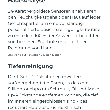
Haut-Analyse
Norwegen
Erwartete Lieferung
8/8/26
24-Karat vergoldete Sensoren analysieren
Oman
Erwartete Lieferung
8/11/26
den Feuchtigkeitsgehalt der Haut auf jeder
Gesichtspartie, um eine vollständig
Philippinen
Erwartete Lieferung
8/11/26
personalisierte Gesichtsreinigungs-Routine
zu erstellen. 100 % der Anwender berichten
Polen
Erwartete Lieferung
8/9/26
von besseren Ergebnissen als bei der
Reinigung von Hand.
Portugal
Erwartete Lieferung
8/8/26
Basierend auf klinischen Studien Dritter
Puerto Rico
Erwartete Lieferung
8/10/26
Tiefenreinigung
Katar
Erwartete Lieferung
8/9/26
Die T-Sonic
Pulsationen erweitern
TM
vorübergehend die Poren, so dass die
Réunion
Erwartete Lieferung
8/13/26
Silikontouchpoints Schmutz, Öl und Make-
Rumänien
up-Rückstände entfernen können, die tief
Erwartete Lieferung
8/8/26
im Inneren eingeschlossen sind - das
Russland
Erwartete Lieferung
8/16/26
reduziert Hautausbrüche. Klinisch