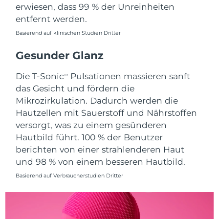
erwiesen, dass 99 % der Unreinheiten
Saudi-Arabien
Erwartete Lieferung
8/9/26
entfernt werden.
Basierend auf klinischen Studien Dritter
Singapur
Erwartete Lieferung
8/10/26
Gesunder Glanz
Slowakei
Erwartete Lieferung
8/8/26
Die T-Sonic
Pulsationen massieren sanft
TM
Slowenien
Erwartete Lieferung
8/8/26
das Gesicht und fördern die
Mikrozirkulation. Dadurch werden die
Südafrika
Erwartete Lieferung
8/16/26
Hautzellen mit Sauerstoff und Nährstoffen
versorgt, was zu einem gesünderen
Südkorea
Erwartete Lieferung
8/10/26
Hautbild führt. 100 % der Benutzer
berichten von einer strahlenderen Haut
Spanien
Erwartete Lieferung
8/8/26
und 98 % von einem besseren Hautbild.
Schweden
Erwartete Lieferung
8/8/26
Basierend auf Verbraucherstudien Dritter
Schweiz
Erwartete Lieferung
8/8/26