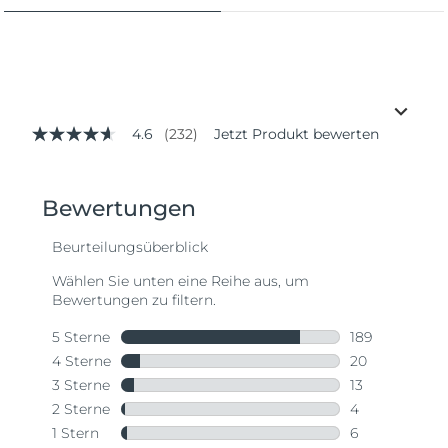
4.6
(232)
Jetzt Produkt bewerten
4.6
von
5
Sternen,
Durchschnittswert
der
Bewertung.
Read
232
Reviews.
Link
auf
derselben
Seite.