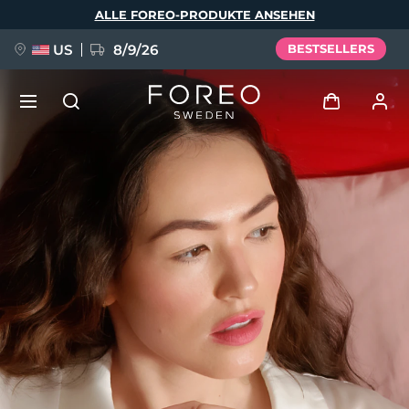
Direkt
ALLE FOREO-PRODUKTE ANSEHEN
zum
Inhalt
US
8/9/26
BESTSELLERS
NEU
Anmelden
Sprache
BREAKING NEWS
Benutzerkonto
English
Deutsch
Español
Meine Geräte
FAQ™ Pure Beauty-Tech Elixir
Français
Italiano
Português
Meine Bestellungen
Polski
Svenska
Русский
Türkçe
简体中文
繁體中文
Meine Adressen
issa™ Teeth Whitening Set
Meine Abonnements