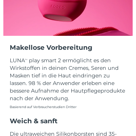
Taiwan
Erwartete Lieferung
8/13/26
Thailand
Erwartete Lieferung
8/12/26
Türkei
Erwartete Lieferung
8/9/26
Vereinigte Arabische
Makellose Vorbereitung
Erwartete Lieferung
8/9/26
Emirate
LUNA
play smart 2 ermöglicht es den
TM
Vereinigtes
Wirkstoffen in deinen Cremes, Seren und
Erwartete Lieferung
8/8/26
Königreich
Masken tief in die Haut eindringen zu
lassen. 98 % der Anwender erleben eine
Vereinigte Staaten
Erwartete Lieferung
8/9/26
bessere Aufnahme der Hautpflegeprodukte
nach der Anwendung.
Usbekistan
Erwartete Lieferung
8/13/26
Basierend auf Verbraucherstudien Dritter
Vietnam
Erwartete Lieferung
8/14/26
Weich & sanft
Die ultraweichen Silikonborsten sind 35-