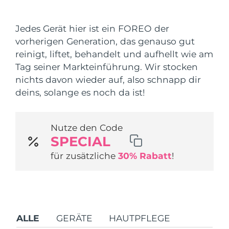
Versandland
Jedes Gerät hier ist ein FOREO der
Vereinigte Staaten
Erwartete Lieferung
8/9/26
vorherigen Generation, das genauso gut
FAQ™ Dual LED Panel
reinigt, liftet, behandelt und aufhellt wie am
Vereinigtes
Erwartete Lieferung
8/8/26
Tag seiner Markteinführung. Wir stocken
Königreich
BELIEBT
nichts davon wieder auf, also schnapp dir
Spanien
deins, solange es noch da ist!
Erwartete Lieferung
8/8/26
Australien
Erwartete Lieferung
8/11/26
Nutze den Code
Sonderangebote
Bestseller
SPECIAL
Frankreich
Erwartete Lieferung
8/8/26
für zusätzliche
30% Rabatt
!
Deutschland
Erwartete Lieferung
8/8/26
Kanada
Erwartete Lieferung
8/12/26
Rot-Lichttherapie
ALLE
GERÄTE
HAUTPFLEGE