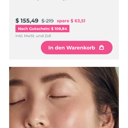
Litauen
Erwartete Lieferung
8/8/26
Luxemburg
Erwartete Lieferung
8/8/26
$ 155,49
$ 219
spare
$ 63,51
Nach Gutschein: $ 108,84
Sonderverwaltungsregion
Erwartete Lieferung
8/10/26
Inkl. MwSt. und Zoll
Macau
In den Warenkorb
Malaysia
Erwartete Lieferung
8/11/26
Malta
Erwartete Lieferung
8/8/26
Mexiko
Erwartete Lieferung
8/12/26
Monaco
Erwartete Lieferung
8/9/26
Niederlande
Erwartete Lieferung
8/8/26
Neuseeland
Erwartete Lieferung
8/8/26