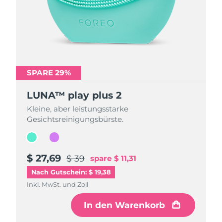
SPARE 29%
SPARE 29%
LUNA™ play plus 2
LUNA™ play plus 2
Kleine, aber leistungsstarke
Kleine, aber leistungsstarke
Gesichtsreinigungsbürste.
Gesichtsreinigungsbürste.
$ 27,69
$ 27,69
$ 39
$ 39
spare
spare
$ 11,31
$ 11,31
Nach Gutschein: $ 19,38
Inkl. MwSt. und Zoll
Inkl. MwSt. und Zoll
In den Warenkorb
In den Warenkorb