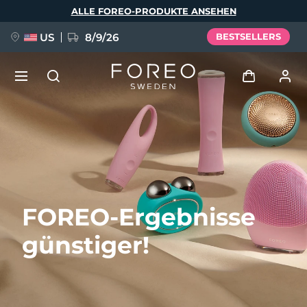
Direkt
ALLE FOREO-PRODUKTE ANSEHEN
zum
Inhalt
US
8/9/26
BESTSELLERS
NEU
Anmelden
Sprache
BREAKING NEWS
Benutzerkonto
English
Deutsch
Español
Meine Geräte
FAQ™ Pure Beauty-Tech Elixir
FOREO-Ergebnisse
Français
Italiano
Português
Meine Bestellungen
Polski
Svenska
Русский
günstiger!
Türkçe
简体中文
繁體中文
Meine Adressen
issa™ Teeth Whitening Set
Meine Abonnements