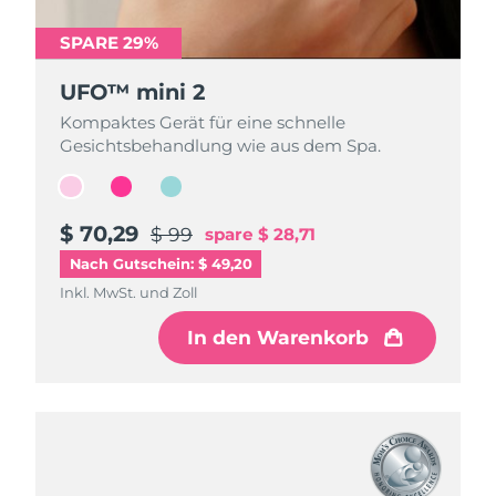
SPARE 29%
SPARE 29%
SPARE 29%
UFO™ mini 2
UFO™ mini 2
UFO™ mini 2
Kompaktes Gerät für eine schnelle
Kompaktes Gerät für eine schnelle
Kompaktes Gerät für eine schnelle
Gesichtsbehandlung wie aus dem Spa.
Gesichtsbehandlung wie aus dem Spa.
Gesichtsbehandlung wie aus dem Spa.
$ 70,29
$ 70,29
$ 70,29
$ 99
$ 99
$ 99
spare
spare
spare
$ 28,71
$ 28,71
$ 28,71
Nach Gutschein: $ 49,20
Inkl. MwSt. und Zoll
Inkl. MwSt. und Zoll
Inkl. MwSt. und Zoll
In den Warenkorb
In den Warenkorb
In den Warenkorb