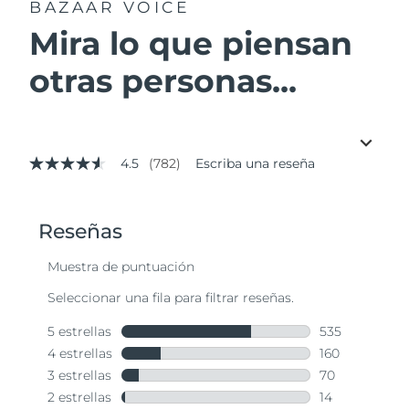
BAZAAR VOICE
Mira lo que piensan
otras personas...
4.5
(782)
Escriba una reseña
4.5
de
5
estrellas,
valor
medio
de
valoración.
Read
782
Reviews.
Enlace
en
la
misma
página.