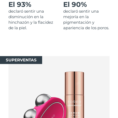
El 93%
El 90%
Singapur
Entrega prevista
8/14/26
declaró sentir una
declaró sentir una
Eslovaquia
disminución en la
mejoría en la
Entrega prevista
8/12/26
hinchazón y la flacidez
pigmentación y
de la piel.
apariencia de los poros.
Eslovenia
Entrega prevista
8/12/26
Sudáfrica
Entrega prevista
8/20/26
Corea del Sur
Entrega prevista
8/14/26
SUPERVENTAS
España
Entrega prevista
8/12/26
Suecia
Entrega prevista
8/12/26
Suiza
Entrega prevista
8/12/26
Taiwán
Entrega prevista
8/17/26
Tailandia
Entrega prevista
8/16/26