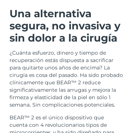
RUTINA SUECAS DE BELLEZA
Austria
Entrega prevista
8/12/26
Una alternativa
segura, no invasiva y
Baréin
Entrega prevista
8/13/26
sin dolor a la cirugía
Limpieza facial
Lifting facial
Bélgica
Entrega prevista
8/12/26
LUNA™ 4 pack
BEAR™ 2 pack
Bermudas
Entrega prevista
8/18/26
¿Cuánta esfuerzo, dinero y tiempo de
Anti-aging massage
Microcurrent toning
recuperación estás dispuesta a sacrificar
Bosnia y Herzegovina
Entrega prevista
8/15/26
para quitarte unos años de encima? La
Hidratación
Cuidado bucal
cirugía es cosa del pasado. Ha sido probado
LUNA™ 4 Plus
BEAR™ 2 go
Brunéi
Entrega prevista
8/17/26
UFO™ 3 pack
issa™ 4
clínicamente que BEAR™ 2 reduce
Massage, LED heating
Microcurrent toning on-the-go
TRATAMIENTO ANTIEDAD FAQ™
significativamente las arrugas y mejora la
Deep facial hydration
Hybrid silicone sonic toothbrush
Bulgaria
Entrega prevista
8/12/26
firmeza y elasticidad de la piel en sólo 1
NEW
semana. Sin complicaciones potenciales.
LUNA™ 4 Men
BEAR™ 2 eyes & lips
Canadá
Entrega prevista
8/16/26
UFO™ 3 LED
issa™ 4 plus
For men, anti-aging massage
Microcurrent line smoothing device
BEAR™ 2 es el único dispositivo que
Near-infrared and red light therapy
Smart hybrid silicone sonic toothbrush
Chile
Entrega prevista
8/16/26
device
Antiedad
Tratamientos LED
cuenta con 4 revolucionarios tipos de
microcorrientes, y ha sido diseñado para