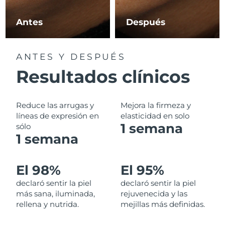
Filipinas
Entrega prevista
8/15/26
Antes
Después
Polonia
Entrega prevista
8/13/26
ANTES Y DESPUÉS
Portugal
Entrega prevista
8/12/26
Resultados clínicos
Puerto Rico
Entrega prevista
8/14/26
Reduce las arrugas y
Mejora la firmeza y
Catar
líneas de expresión en
elasticidad en solo
Entrega prevista
8/13/26
1 semana
sólo
1 semana
Reunión
Entrega prevista
8/17/26
Rumanía
Entrega prevista
8/12/26
El 98%
El 95%
declaró sentir la piel
declaró sentir la piel
Rusia
Entrega prevista
8/20/26
más sana, iluminada,
rejuvenecida y las
rellena y nutrida.
mejillas más definidas.
Arabia Saudí
Entrega prevista
8/13/26