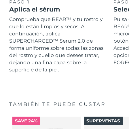
PASO 1
PASO
Aplica el sérum
Sele
Comprueba que BEAR™ y tu rostro y
Pulsa 
cuello están limpios y secos. A
BEAR™.
continuación, aplica
micro
SUPERCHARGED™ Serum 2.0 de
botón 
forma uniforme sobre todas las zonas
Acced
del rostro y cuello que desees tratar,
opcion
dejando una fina capa sobre la
FORE
superficie de la piel.
TAMBIÉN TE PUEDE GUSTAR
SAVE 24%
SUPERVENTAS