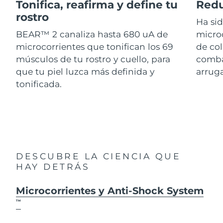
Advanced pore care essentials
Tonifica, reafirma y define tu
Redu
For healthy hair
18% PAP
Israel
Entrega prevista
8/16/26
rostro
Cosméticos
Hombres
Ha si
BEAR™ 2 canaliza hasta 680 uA de
micro
Italia
Entrega prevista
8/12/26
microcorrientes que tonifican los 69
de col
músculos de tu rostro y cuello, para
combat
Japón
Entrega prevista
8/15/26
que tu piel luzca más definida y
arruga
Comprar todo
Jersey
Entrega prevista
8/17/26
tonificada.
Kazajistán
Entrega prevista
8/14/26
FOREO APP
Kuwait
Entrega prevista
8/12/26
ACERCA DE
Letonia
Entrega prevista
8/12/26
DESCUBRE LA CIENCIA QUE
HAY DETRÁS
Líbano
Entrega prevista
8/13/26
Microcorrientes y Anti-Shock System
Lituania
Entrega prevista
8/12/26
TM
Luxemburgo
Entrega prevista
8/12/26