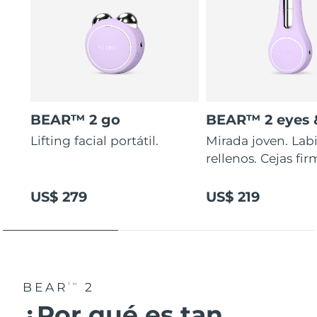
BEAR™ 2 go
BEAR™ 2 eyes &
Lifting facial portátil.
Mirada joven. Lab
rellenos. Cejas fir
US$ 279
US$ 219
BEAR
2
TM
¿Por qué es tan