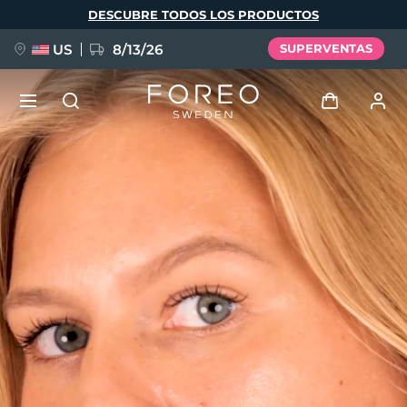
Pasar
DESCUBRE TODOS LOS PRODUCTOS
al
contenido
principal
US
8/13/26
SUPERVENTAS
NUEVO
Iniciar sesión
Idioma
BREAKING NEWS
Perfil de usuario
English
Deutsch
Español
Mis dispositivos
FAQ™ Pure Beauty-Tech Elixir
Français
Italiano
Português
Mis pedidos
Polski
Svenska
Русский
Türkçe
简体中文
繁體中文
Mis direcciones
issa™ Teeth Whitening Set
Mis suscripciones