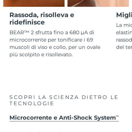
Advanced pore care essentials
For healthy hair
18% PAP
Israele
Consegna stimata
8/16/26
Cosmetici
Uomini
Rassoda, risolleva e
Migl
Italia
ridefinisce
Consegna stimata
8/12/26
La mi
BEAR™ 2 sfrutta fino a 680 µA di
elasti
Giappone
Consegna stimata
8/15/26
microcorrente per tonificare i 69
rassod
Vedi tutto
muscoli di viso e collo, per un ovale
del t
Jersey
Consegna stimata
8/17/26
più scolpito e risollevato.
Kazakistan
Consegna stimata
8/14/26
APP FOREO
Kuwait
Consegna stimata
8/12/26
CHI SIAMO
Lettonia
Consegna stimata
8/12/26
SCOPRI LA SCIENZA DIETRO LE
TECNOLOGIE
Libano
Consegna stimata
8/13/26
Microcorrente e Anti-Shock System
Lituania
TM
Consegna stimata
8/12/26
Lussemburgo
Consegna stimata
8/12/26