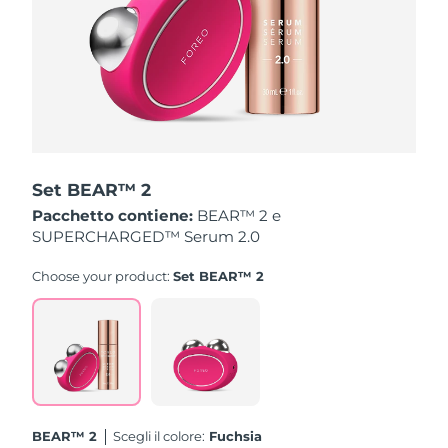
Turchia
Consegna stimata
8/13/26
Emirati Arabi Uniti
Consegna stimata
8/13/26
Regno Unito
Consegna stimata
8/12/26
Stati Uniti
Consegna stimata
8/13/26
Set BEAR™ 2
Uzbekistan
Consegna stimata
8/17/26
Pacchetto contiene:
BEAR™ 2 e
SUPERCHARGED™ Serum 2.0
Vietnam
Consegna stimata
8/18/26
Choose your product:
Set BEAR™ 2
BEAR™ 2
Scegli il colore:
Fuchsia