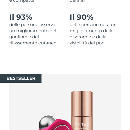
e compatta
definiti
Slovacchia
Consegna stimata
8/12/26
Il 93%
Il 90%
delle persone osserva
delle persone nota un
Slovenia
Consegna stimata
8/12/26
un miglioramento del
miglioramento delle
gonfiore e del
discromie e della
Sudafrica
Consegna stimata
8/20/26
rilassamento cutaneo
visibilità dei pori
Corea del Sud
Consegna stimata
8/14/26
Spagna
Consegna stimata
8/12/26
BESTSELLER
Svezia
Consegna stimata
8/12/26
Svizzera
Consegna stimata
8/12/26
Taiwan
Consegna stimata
8/17/26
Thailandia
Consegna stimata
8/16/26