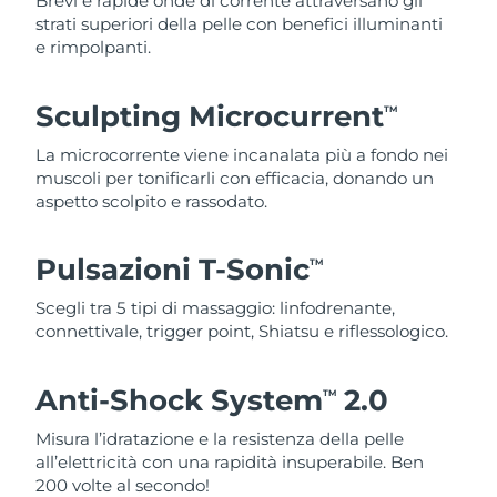
Brevi e rapide onde di corrente attraversano gli
strati superiori della pelle con benefici illuminanti
e rimpolpanti.
Sculpting Microcurrent
TM
La microcorrente viene incanalata più a fondo nei
muscoli per tonificarli con efficacia, donando un
aspetto scolpito e rassodato.
Pulsazioni T-Sonic
TM
Scegli tra 5 tipi di massaggio: linfodrenante,
connettivale, trigger point, Shiatsu e riflessologico.
Anti-Shock System
2.0
TM
Misura l’idratazione e la resistenza della pelle
all’elettricità con una rapidità insuperabile. Ben
200 volte al secondo!