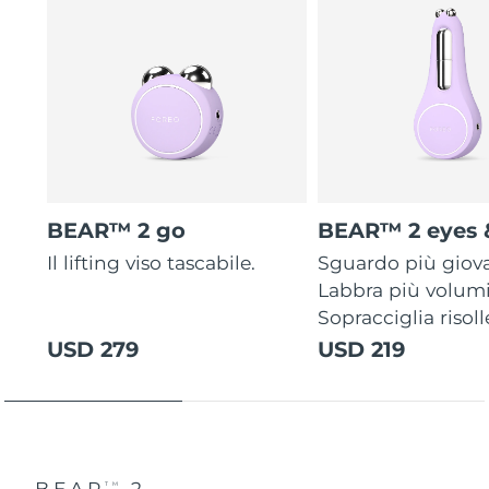
BEAR™ 2 go
BEAR™ 2 eyes &
Il lifting viso tascabile.
Sguardo più giov
Labbra più volum
Sopracciglia risoll
USD 279
USD 219
BEAR
2
TM