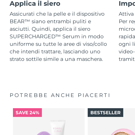
Applica il siero
Impo
Assicurati che la pelle e il dispositivo
Attiva
BEAR™ siano entrambi puliti e
Per re
asciutti. Quindi, applica il siero
micro
SUPERCHARGED™ Serum in modo
rapida
uniforme su tutte le aree di viso/collo
ogni l
che intendi trattare, lasciando uno
video-
strato sottile simile a una maschera.
trami
POTREBBE ANCHE PIACERTI
SAVE 24%
BESTSELLER