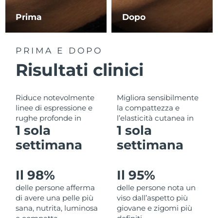
Filippine
Consegna stimata
8/15/26
Prima
Dopo
Polonia
Consegna stimata
8/13/26
PRIMA E DOPO
Portogallo
Consegna stimata
8/12/26
Risultati clinici
Portorico
Consegna stimata
8/14/26
Riduce notevolmente
Migliora sensibilmente
Qatar
Consegna stimata
8/13/26
linee di espressione e
la compattezza e
rughe profonde in
l’elasticità cutanea in
Riunione
Consegna stimata
8/17/26
1 sola
1 sola
settimana
settimana
Romania
Consegna stimata
8/12/26
Russia
Consegna stimata
8/20/26
Il 98%
Il 95%
delle persone afferma
delle persone nota un
Arabia Saudita
Consegna stimata
8/13/26
di avere una pelle più
viso dall’aspetto più
sana, nutrita, luminosa
giovane e zigomi più
Singapore
Consegna stimata
8/14/26