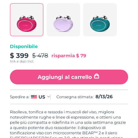
Disponibile
$ 399
$ 478
risparmia
$ 79
IVA e dazi incl.
Aggiungi al carrello
8/13/26
US
Spedire a:
Consegna stimata:
Risolleva, tonifica e rassoda i muscoli del viso, migliora
notevolmente rughe e linee di espressione, e ottieni una
pelle più compatta e ridefinita in una sola settimana grazie
a questo potente duo rassodante: il dispositivo di
tonificazione viso con microcorrente BEAR™ 2 e il siero
SUPERCHARGED™ Serum 2.0, che stimola la produzione