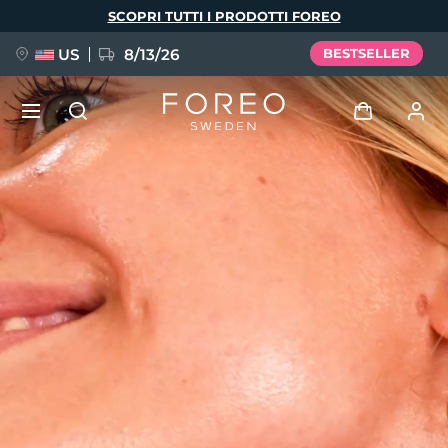
Salta
SCOPRI TUTTI I PRODOTTI FOREO
al
contenuto
principale
US
8/13/26
BESTSELLER
NUOVO
Accedi
Lingua
BREAKING NEWS
Profilo utente
English
Deutsch
Español
I miei dispositivi
FAQ™ Pure Beauty-Tech Elixir
Français
Italiano
Português
I miei ordini
Polski
Svenska
Русский
Türkçe
简体中文
繁體中文
I miei indirizzi
issa™ Teeth Whitening Set
I miei abbonamenti