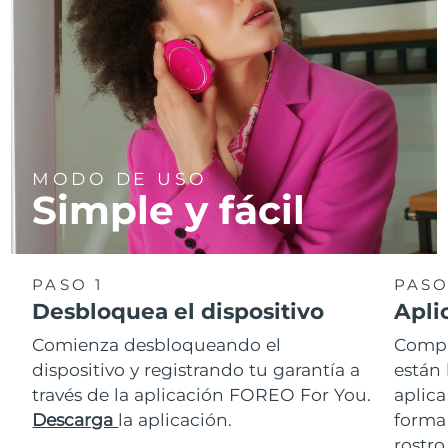
MODO DE USO
Simple y fácil
PASO 1
PASO
Desbloquea el dispositivo
Apli
Comienza desbloqueando el
Comp
dispositivo y registrando tu garantía a
están 
través de la aplicación FOREO For You.
aplic
Descarga
la aplicación.
forma 
rostro