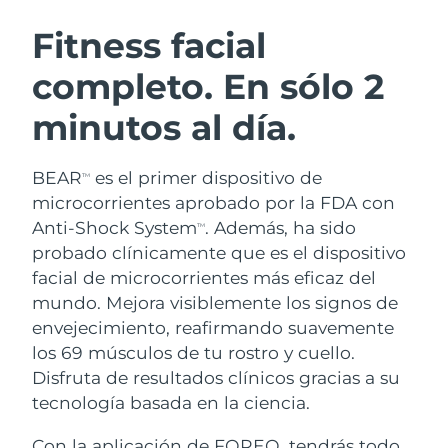
RUTINA SUECAS DE BELLEZA
Austria
Entrega prevista
8/12/26
Fitness facial
completo. En sólo 2
Baréin
Entrega prevista
8/13/26
minutos al día.
Limpieza facial
Lifting facial
Bélgica
Entrega prevista
8/12/26
LUNA™ 4 pack
BEAR™ 2 pack
Bermudas
Entrega prevista
8/18/26
BEAR
es el primer dispositivo de
TM
Anti-aging massage
Microcurrent toning
microcorrientes aprobado por la FDA con
Bosnia y Herzegovina
Entrega prevista
8/15/26
Anti-Shock System
. Además, ha sido
TM
Hidratación
Cuidado bucal
probado clínicamente que es el dispositivo
LUNA™ 4 Plus
BEAR™ 2 go
Brunéi
Entrega prevista
8/17/26
UFO™ 3 pack
issa™ 4
facial de microcorrientes más eficaz del
Massage, LED heating
Microcurrent toning on-the-go
TRATAMIENTO ANTIEDAD FAQ™
mundo. Mejora visiblemente los signos de
Deep facial hydration
Hybrid silicone sonic toothbrush
Bulgaria
Entrega prevista
8/12/26
envejecimiento, reafirmando suavemente
NEW
los 69 músculos de tu rostro y cuello.
LUNA™ 4 Men
BEAR™ 2 eyes & lips
Canadá
Entrega prevista
8/16/26
UFO™ 3 LED
issa™ 4 plus
Disfruta de resultados clínicos gracias a su
For men, anti-aging massage
Microcurrent line smoothing device
Near-infrared and red light therapy
tecnología basada en la ciencia.
Smart hybrid silicone sonic toothbrush
Chile
Entrega prevista
8/16/26
device
Antiedad
Tratamientos LED
Con la aplicación de FOREO, tendrás todo