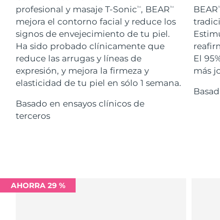
Advanced pore care essentials
For healthy hair
profesional y masaje T-Sonic
, BEAR
BEAR
18% PAP
TM
TM
T
Israel
Entrega prevista
8/16/26
Cosméticos
Hombres
mejora el contorno facial y reduce los
tradic
signos de envejecimiento de tu piel.
Estimu
Italia
Entrega prevista
8/12/26
Ha sido probado clínicamente que
reafir
reduce las arrugas y líneas de
El 95%
Japón
Entrega prevista
8/15/26
expresión, y mejora la firmeza y
más jo
Comprar todo
Jersey
Entrega prevista
8/17/26
elasticidad de tu piel en sólo 1 semana.
Basad
Basado en ensayos clínicos de
Kazajistán
Entrega prevista
8/14/26
terceros
FOREO APP
Kuwait
Entrega prevista
8/12/26
ACERCA DE
Letonia
Entrega prevista
8/12/26
Líbano
Entrega prevista
8/13/26
AHORRA 29 %
Lituania
Entrega prevista
8/12/26
Luxemburgo
Entrega prevista
8/12/26