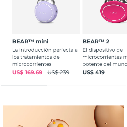
Turquía
Entrega prevista
8/13/26
Emiratos Árabes
Entrega prevista
8/13/26
Unidos
BEAR™ mini
BEAR™ 2
Reino Unido
Entrega prevista
8/12/26
La introducción perfecta a
El dispositivo de
Estados Unidos
los tratamientos de
microcorrientes 
Entrega prevista
8/13/26
microcorrientes
potente del mund
Uzbekistán
Entrega prevista
8/17/26
US$ 169.69
US$ 239
US$ 419
Vietnam
Entrega prevista
8/18/26