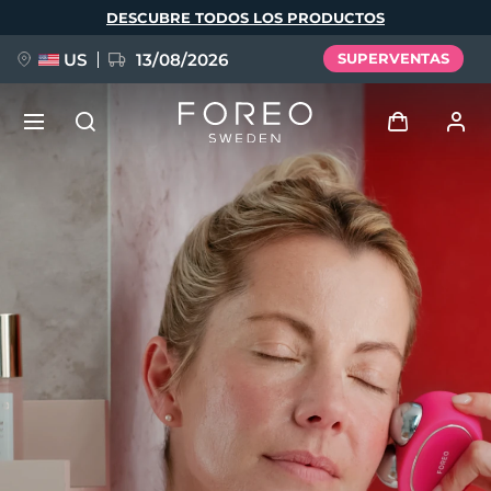
Pasar
DESCUBRE TODOS LOS PRODUCTOS
al
contenido
principal
US
13/08/2026
SUPERVENTAS
NUEVO
Iniciar sesión
Idioma
BREAKING NEWS
Perfil de usuario
English
Deutsch
Español
Mis dispositivos
FAQ™ Pure Beauty-Tech Elixir
Français
Italiano
Português
Mis pedidos
Polski
Svenska
Русский
Türkçe
简体中文
繁體中文
Mis direcciones
issa™ Teeth Whitening Set
Mis suscripciones