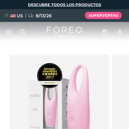
Pasar
DESCUBRE TODOS LOS PRODUCTOS
al
contenido
principal
US
8/13/26
SUPERVENTAS
NUEVO
Iniciar sesión
Idioma
BREAKING NEWS
Perfil de usuario
English
Deutsch
Español
Mis dispositivos
FAQ™ Pure Beauty-Tech Elixir
Français
Italiano
Português
Mis pedidos
Polski
Svenska
Русский
Türkçe
简体中文
繁體中文
Mis direcciones
issa™ Teeth Whitening Set
Mis suscripciones