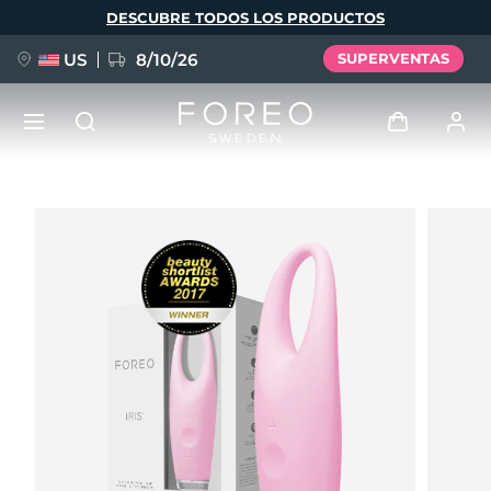
Pasar
DESCUBRE TODOS LOS PRODUCTOS
al
contenido
principal
US
8/10/26
SUPERVENTAS
NUEVO
Iniciar sesión
Idioma
BREAKING NEWS
Perfil de usuario
English
Deutsch
Español
Mis dispositivos
FAQ™ Pure Beauty-Tech Elixir
Français
Italiano
Português
Mis pedidos
Polski
Svenska
Русский
Türkçe
简体中文
繁體中文
Mis direcciones
issa™ Teeth Whitening Set
Mis suscripciones