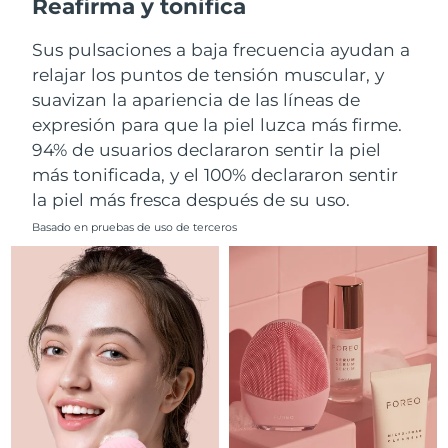
Reafirma y tonifica
Filipinas
Entrega prevista
8/11/26
Sus pulsaciones a baja frecuencia ayudan a
relajar los puntos de tensión muscular, y
Polonia
Entrega prevista
8/9/26
suavizan la apariencia de las líneas de
expresión para que la piel luzca más firme.
Portugal
Entrega prevista
8/8/26
94% de usuarios declararon sentir la piel
más tonificada, y el 100% declararon sentir
Puerto Rico
Entrega prevista
8/10/26
la piel más fresca después de su uso.
Catar
Entrega prevista
8/9/26
Basado en pruebas de uso de terceros
Reunión
Entrega prevista
8/13/26
Rumanía
Entrega prevista
8/8/26
Rusia
Entrega prevista
8/16/26
Arabia Saudí
Entrega prevista
8/9/26