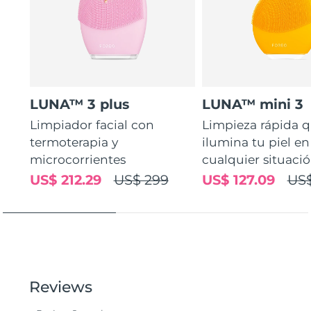
LUNA™ 3 plus
LUNA™ mini 3
Limpiador facial con
Limpieza rápida 
termoterapia y
ilumina tu piel en
microcorrientes
cualquier situaci
US$ 212.29
US$ 299
US$ 127.09
US$