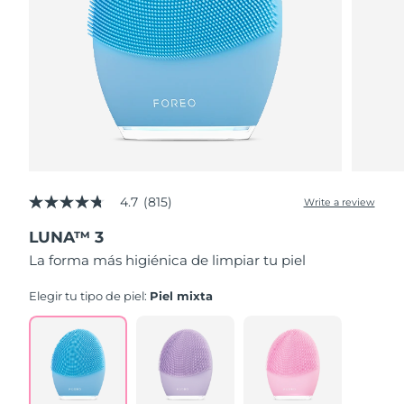
4.7
(815)
Write a review
4.7
out
LUNA™ 3
of
5
La forma más higiénica de limpiar tu piel
stars,
average
rating
Elegir tu tipo de piel:
Piel mixta
value.
Read
815
Reviews.
Same
page
link.