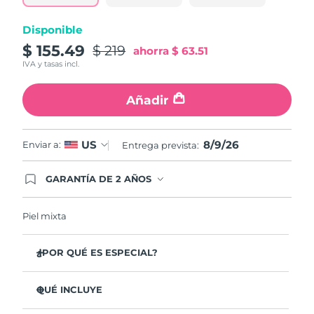
Disponible
$ 155.49
$ 219
ahorra
$ 63.51
IVA y tasas incl.
Añadir
8/9/26
US
Enviar a:
Entrega prevista:
GARANTÍA DE 2 AÑOS
Regístrate hoy y tendrás cobertura total de la
garantía FOREO. Esto quiere decir que, en caso
de tener algún problema durante los 2 años
Piel mixta
posteriores a tu compra, FOREO te remplazará el
producto sin cargo alguno.
¿POR QUÉ ES ESPECIAL?
Elimina el 99,5% de suciedad, grasa y restos de
maquillaje de la piel. Clínicamente probado.
QUÉ INCLUYE
Elimina las impurezas que se acumulan en los poros,
LUNA
3
™