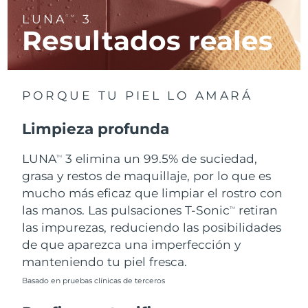
LUNA
3
TM
Resultados reales
RAE de Macao
Entrega prevista
8/10/26
(China)
Malasia
Entrega prevista
8/11/26
PORQUE TU PIEL LO AMARÁ
Malta
Entrega prevista
8/8/26
Limpieza profunda
México
Entrega prevista
8/12/26
LUNA
3 elimina un 99.5% de suciedad,
TM
Mónaco
grasa y restos de maquillaje, por lo que es
Entrega prevista
8/9/26
mucho más eficaz que limpiar el rostro con
Países Bajos
Entrega prevista
8/8/26
las manos. Las pulsaciones T-Sonic
retiran
TM
las impurezas, reduciendo las posibilidades
Nueva Zelanda
Entrega prevista
8/8/26
de que aparezca una imperfección y
manteniendo tu piel fresca.
Noruega
Entrega prevista
8/8/26
Basado en pruebas clínicas de terceros
Omán
Entrega prevista
8/11/26