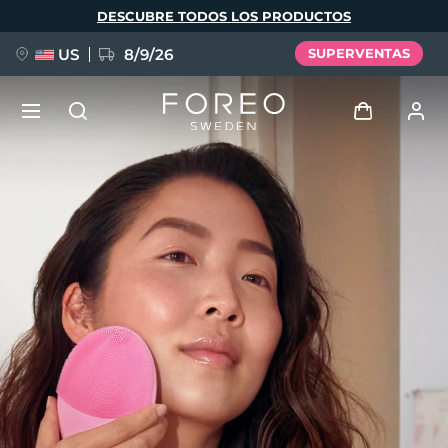
Pasar
DESCUBRE TODOS LOS PRODUCTOS
al
contenido
principal
US
8/9/26
SUPERVENTAS
NUEVO
Iniciar sesión
Idioma
BREAKING NEWS
Perfil de usuario
English
Deutsch
Español
Mis dispositivos
FAQ™ Pure Beauty-Tech Elixir
Français
Italiano
Português
Mis pedidos
Polski
Svenska
Русский
Türkçe
简体中文
繁體中文
Mis direcciones
issa™ Teeth Whitening Set
Mis suscripciones