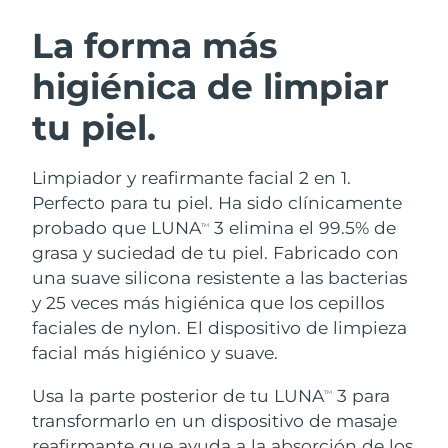
RUTINA SUECAS DE BELLEZA
Austria
Entrega prevista
8/8/26
La forma más
higiénica de limpiar
Baréin
Entrega prevista
8/9/26
tu piel.
Limpieza facial
Lifting facial
Bélgica
Entrega prevista
8/8/26
LUNA™ 4 pack
BEAR™ 2 pack
Bermudas
Entrega prevista
8/14/26
Limpiador y reafirmante facial 2 en 1.
Anti-aging massage
Microcurrent toning
Perfecto para tu piel. Ha sido clínicamente
Bosnia y Herzegovina
Entrega prevista
8/11/26
probado que LUNA
3 elimina el 99.5% de
TM
Hidratación
Cuidado bucal
grasa y suciedad de tu piel. Fabricado con
LUNA™ 4 Plus
BEAR™ 2 go
Brunéi
Entrega prevista
8/13/26
UFO™ 3 pack
issa™ 4
una suave silicona resistente a las bacterias
Massage, LED heating
Microcurrent toning on-the-go
TRATAMIENTO ANTIEDAD FAQ™
y 25 veces más higiénica que los cepillos
Deep facial hydration
Hybrid silicone sonic toothbrush
Bulgaria
Entrega prevista
8/8/26
faciales de nylon. El dispositivo de limpieza
NEW
facial más higiénico y suave.
LUNA™ 4 Men
BEAR™ 2 eyes & lips
Canadá
Entrega prevista
8/12/26
UFO™ 3 LED
issa™ 4 plus
For men, anti-aging massage
Microcurrent line smoothing device
Usa la parte posterior de tu LUNA
3 para
Near-infrared and red light therapy
TM
Smart hybrid silicone sonic toothbrush
Chile
Entrega prevista
8/12/26
device
Antiedad
Tratamientos LED
transformarlo en un dispositivo de masaje
reafirmante que ayuda a la absorción de los