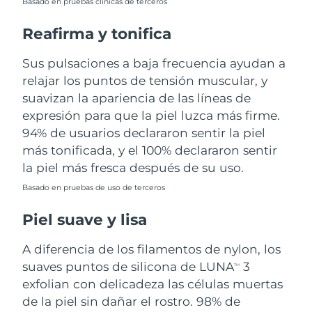
Basado en pruebas clínicas de terceros
Turquía
Entrega prevista
8/9/26
Reafirma y tonifica
Emiratos Árabes
Sus pulsaciones a baja frecuencia ayudan a
Entrega prevista
8/9/26
Unidos
relajar los puntos de tensión muscular, y
suavizan la apariencia de las líneas de
Reino Unido
Entrega prevista
8/8/26
expresión para que la piel luzca más firme.
94% de usuarios declararon sentir la piel
Estados Unidos
Entrega prevista
8/9/26
más tonificada, y el 100% declararon sentir
la piel más fresca después de su uso.
Uzbekistán
Entrega prevista
8/13/26
Basado en pruebas de uso de terceros
Vietnam
Entrega prevista
8/14/26
Piel suave y lisa
A diferencia de los filamentos de nylon, los
suaves puntos de silicona de LUNA
3
TM
exfolian con delicadeza las células muertas
de la piel sin dañar el rostro. 98% de