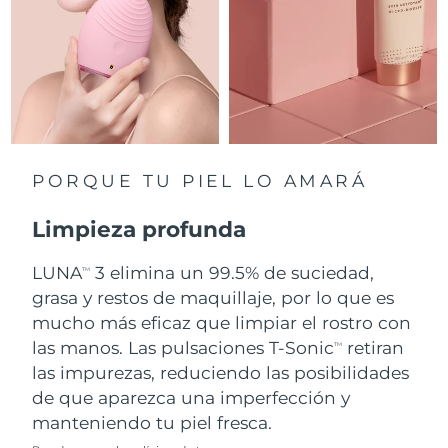
Singapur
Entrega prevista
8/10/26
Eslovaquia
Entrega prevista
8/8/26
Eslovenia
Entrega prevista
8/8/26
Sudáfrica
Entrega prevista
8/16/26
PORQUE TU PIEL LO AMARÁ
Corea del Sur
Entrega prevista
8/10/26
Limpieza profunda
España
Entrega prevista
8/8/26
LUNA
3 elimina un 99.5% de suciedad,
TM
grasa y restos de maquillaje, por lo que es
Suecia
Entrega prevista
8/8/26
mucho más eficaz que limpiar el rostro con
Suiza
las manos. Las pulsaciones T-Sonic
retiran
Entrega prevista
8/8/26
TM
las impurezas, reduciendo las posibilidades
Taiwán
Entrega prevista
8/13/26
de que aparezca una imperfección y
manteniendo tu piel fresca.
Tailandia
Entrega prevista
8/12/26