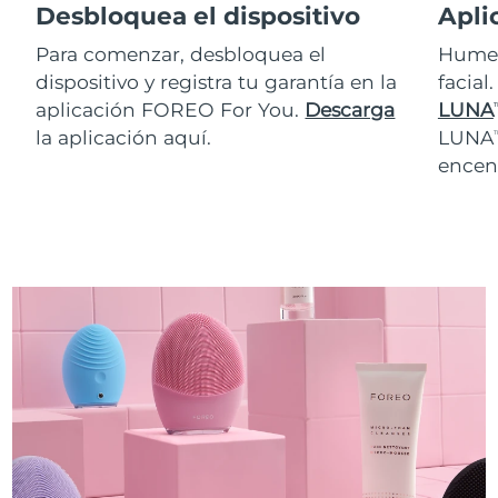
Desbloquea el dispositivo
Apli
Para comenzar, desbloquea el
Humed
dispositivo y registra tu garantía en la
facial
aplicación FOREO For You.
Descarga
LUNA
T
la aplicación aquí.
LUNA
T
encen