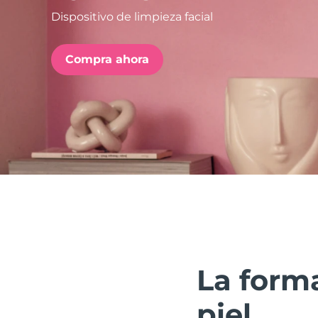
Dispositivo de limpieza facial
issa™ Teeth Whitening Set
Compra ahora
FAQ™ Dual LED Panel
POPULAR
Sorpresas especiales
Superventas
La forma
piel.