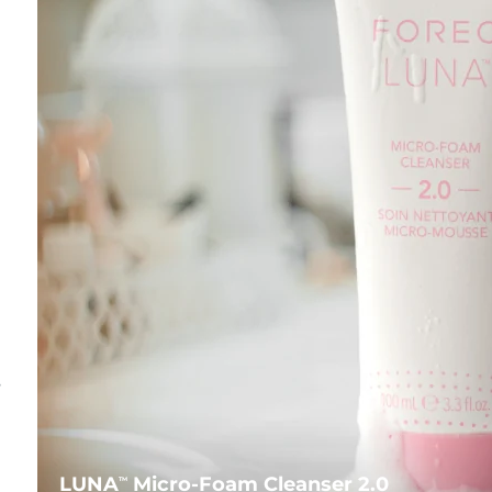
s
LUNA
Micro-Foam Cleanser 2.0
TM