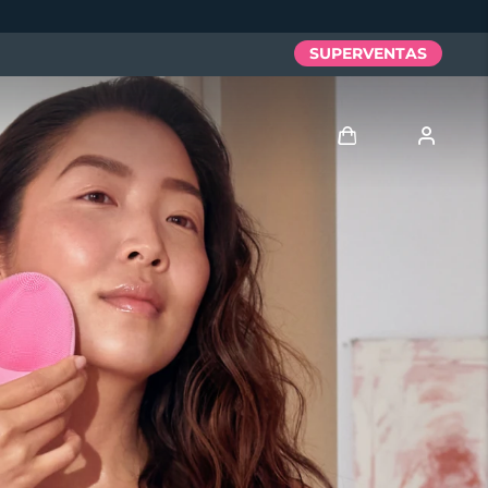
SUPERVENTAS
Iniciar sesión
Perfil de usuario
Mis dispositivos
Mis pedidos
Mis direcciones
Mis suscripciones