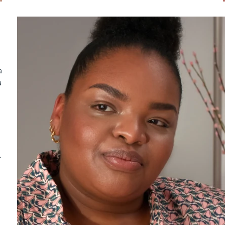
a
a
.