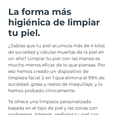
RUTINA SUECAS DE BELLEZA
Austria
Entrega prevista
08/08/2026
La forma más
higiénica de limpiar
Baréin
Entrega prevista
09/08/2026
tu piel.
Limpieza facial
Lifting facial
Bélgica
Entrega prevista
08/08/2026
LUNA™ 4 pack
BEAR™ 2 pack
Bermudas
Entrega prevista
14/08/2026
¿Sabías que tu piel acumula más de 4 kilos
Anti-aging massage
Microcurrent toning
de suciedad y células muertas de la piel en
Bosnia y Herzegovina
Entrega prevista
11/08/2026
un año? Limpiar tu piel con las manos es
Hidratación
Cuidado bucal
mucho menos eficaz de lo que piensas. Por
LUNA™ 4 Plus
BEAR™ 2 go
Brunéi
Entrega prevista
13/08/2026
UFO™ 3 pack
issa™ 4
eso hemos creado un dispositivo de
Massage, LED heating
Microcurrent toning on-the-go
TRATAMIENTO ANTIEDAD FAQ™
limpieza facial 2 en 1 que elimina el 99% de
Deep facial hydration
Hybrid silicone sonic toothbrush
Bulgaria
Entrega prevista
08/08/2026
suciedad, grasa y restos de maquillaje, y lo
NEW
hemos probado clínicamente.
LUNA™ 4 Men
BEAR™ 2 eyes & lips
Canadá
Entrega prevista
12/08/2026
UFO™ 3 LED
issa™ 4 plus
For men, anti-aging massage
Microcurrent line smoothing device
Te ofrece una limpieza personalizada
Near-infrared and red light therapy
Smart hybrid silicone sonic toothbrush
Chile
Entrega prevista
12/08/2026
device
Antiedad
Tratamientos LED
basada en el tipo de piel y las zonas con
problemas. Además, reafirma tu piel con