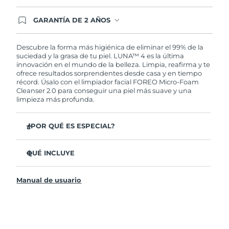
GARANTÍA DE 2 AÑOS
Regístrate hoy y tendrás cobertura total de la
garantía FOREO. Esto quiere decir que, en caso
de tener algún problema durante los 2 años
Descubre la forma más higiénica de eliminar el 99% de la
posteriores a tu compra, FOREO te remplazará el
suciedad y la grasa de tu piel. LUNA™ 4 es la última
producto sin cargo alguno.
innovación en el mundo de la belleza. Limpia, reafirma y te
ofrece resultados sorprendentes desde casa y en tiempo
récord. Úsalo con el limpiador facial FOREO Micro-Foam
Cleanser 2.0 para conseguir una piel más suave y una
limpieza más profunda.
¿POR QUÉ ES ESPECIAL?
El 96% de los usuarios declaró sentir la piel más
saludable. El 81% confirmó una reducción de
QUÉ INCLUYE
imperfecciones.
LUNA™ 4
Elimina las impurezas y la grasa sin dañar la piel.
Manual de usuario
LUNA™ Micro-Foam Cleanser 2.0
El 86% de los usuarios declaró sentir la piel más firme y
elástica.
Cable de carga USB
Nutre y protege la piel del daño causado por los
Bolsa de transporte
radicales libres.
Guía de inicio rápido