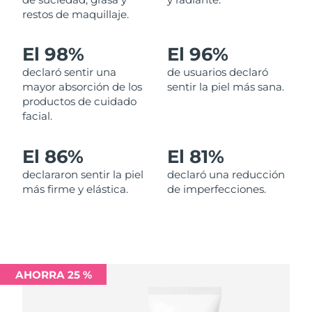
restos de maquillaje.
Filipinas
Entrega prevista
11/08/2026
El 98%
El 96%
Polonia
Entrega prevista
09/08/2026
declaró sentir una
de usuarios declaró
mayor absorción de los
sentir la piel más sana.
Portugal
Entrega prevista
08/08/2026
productos de cuidado
facial.
Puerto Rico
Entrega prevista
10/08/2026
El 86%
El 81%
Catar
Entrega prevista
09/08/2026
declararon sentir la piel
declaró una reducción
más firme y elástica.
de imperfecciones.
Reunión
Entrega prevista
13/08/2026
Rumanía
Entrega prevista
08/08/2026
Rusia
Entrega prevista
16/08/2026
AHORRA 25 %
Arabia Saudí
Entrega prevista
09/08/2026