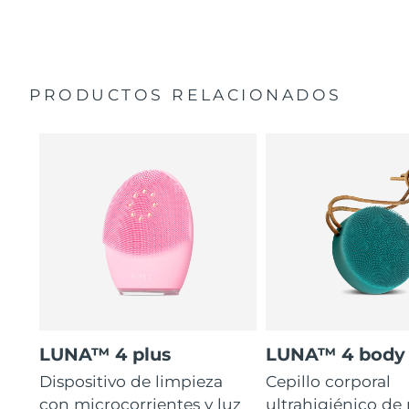
35 veces más higiénico que los cepillos con filamentos
Manual general
de nailon.
Garantía de 2 años (España, Portugal, Suecia: Garantía
de 3 años)
PRODUCTOS RELACIONADOS
LUNA™ 4 plus
LUNA™ 4 body
Dispositivo de limpieza
Cepillo corporal
con microcorrientes y luz
ultrahigiénico de