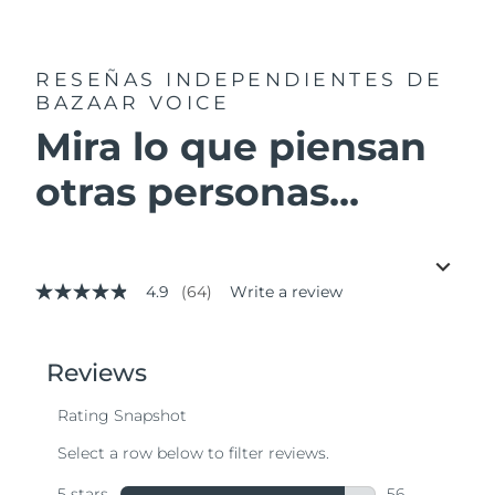
RESEÑAS INDEPENDIENTES
DE
BAZAAR VOICE
Mira lo que piensan
otras personas...
4.9
(64)
Write a review
4.9
out
of
5
stars,
average
rating
value.
Read
64
Reviews.
Same