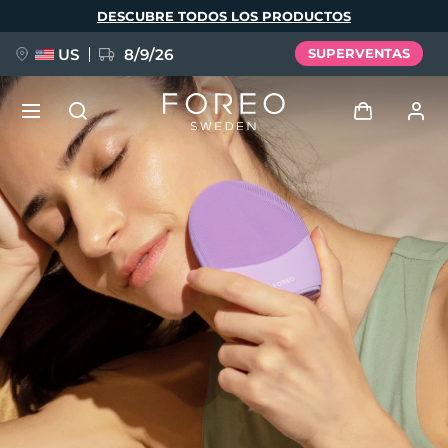
Pasar
DESCUBRE TODOS LOS PRODUCTOS
al
contenido
principal
US
8/9/26
SUPERVENTAS
NUEVO
Iniciar sesión
Idioma
BREAKING NEWS
Perfil de usuario
English
Deutsch
Español
Mis dispositivos
FAQ™ Pure Beauty-Tech Elixir
Français
Italiano
Português
Mis pedidos
Polski
Svenska
Русский
Türkçe
简体中文
繁體中文
Mis direcciones
issa™ Teeth Whitening Set
Mis suscripciones