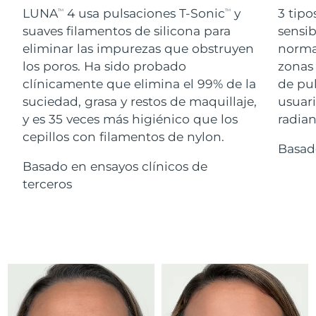
Advanced pore care essentials
For healthy hair
LUNA
4 usa pulsaciones T-Sonic
y
3 tipo
18% PAP
TM
TM
Israel
Entrega prevista
12/08/2026
Cosméticos
Hombres
suaves filamentos de silicona para
sensib
eliminar las impurezas que obstruyen
normal
Italia
Entrega prevista
08/08/2026
los poros. Ha sido probado
zonas 
clínicamente que elimina el 99% de la
de pu
Japón
Entrega prevista
11/08/2026
suciedad, grasa y restos de maquillaje,
usuari
Comprar todo
Jersey
Entrega prevista
13/08/2026
y es 35 veces más higiénico que los
radian
cepillos con filamentos de nylon.
Basad
Kazajistán
Entrega prevista
10/08/2026
Basado en ensayos clínicos de
FOREO APP
Kuwait
terceros
Entrega prevista
08/08/2026
ACERCA DE
Letonia
Entrega prevista
08/08/2026
Líbano
Entrega prevista
09/08/2026
Lituania
Entrega prevista
08/08/2026
Luxemburgo
Entrega prevista
08/08/2026