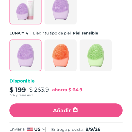
Turquía
Entrega prevista
09/08/2026
Emiratos Árabes
Entrega prevista
09/08/2026
Unidos
LUNA™ 4
Elegir tu tipo de piel:
Piel sensible
Reino Unido
Entrega prevista
08/08/2026
Estados Unidos
Entrega prevista
09/08/2026
Uzbekistán
Entrega prevista
13/08/2026
Disponible
Vietnam
Entrega prevista
14/08/2026
$ 199
$ 263.9
ahorra
$ 64.9
IVA y tasas incl.
Añadir
8/9/26
US
Enviar a:
Entrega prevista: