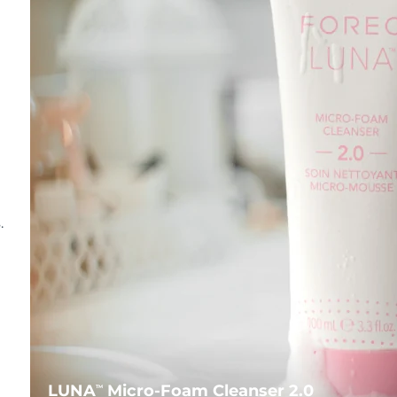
.
LUNA
Micro-Foam Cleanser 2.0
TM