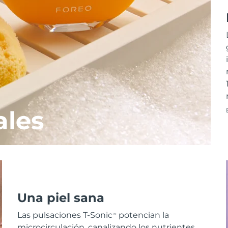
ales
Una piel sana
Las pulsaciones T-Sonic
potencian la
TM
microcirculación, canalizando los nutrientes