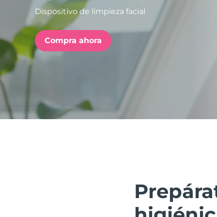
Dispositivo de limpieza facial
issa™ Teeth Whitening Set
Compra ahora
FAQ™ Dual LED Panel
POPULAR
Sorpresas especiales
Superventas
Prepára
higiéni