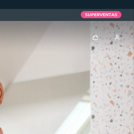
SUPERVENTAS
Iniciar sesión
Perfil de usuario
Mis dispositivos
Mis pedidos
Mis direcciones
Mis suscripciones