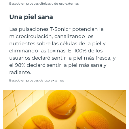
Singapur
Basado en pruebas clínicas y de uso externas
Entrega prevista
8/11/26
Una piel sana
Eslovaquia
Entrega prevista
8/9/26
Las pulsaciones T-Sonic
potencian la
TM
Eslovenia
Entrega prevista
8/9/26
microcirculación, canalizando los
nutrientes sobre las células de la piel y
Sudáfrica
Entrega prevista
8/17/26
eliminando las toxinas. El 100% de los
usuarios declaró sentir la piel más fresca, y
Corea del Sur
Entrega prevista
8/11/26
el 98% declaró sentir la piel más sana y
radiante.
España
Entrega prevista
8/9/26
Basado en pruebas de uso externas
Suecia
Entrega prevista
8/9/26
Suiza
Entrega prevista
8/9/26
Taiwán
Entrega prevista
8/14/26
Tailandia
Entrega prevista
8/13/26