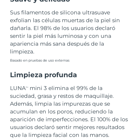
Sus filamentos de silicona ultrasuave
Filipinas
Entrega prevista
8/12/26
exfolian las células muertas de la piel sin
Polonia
dañarla. El 98% de los usuarios declaró
Entrega prevista
8/10/26
sentir la piel más luminosa y con una
Portugal
Entrega prevista
8/9/26
apariencia más sana después de la
limpieza.
Puerto Rico
Entrega prevista
8/11/26
Basado en pruebas de uso externas
Catar
Entrega prevista
8/10/26
Limpieza profunda
Reunión
Entrega prevista
8/14/26
LUNA
mini 3 elimina el 99% de la
TM
suciedad, grasa y restos de maquillaje.
Rumanía
Entrega prevista
8/9/26
Además, limpia las impurezas que se
acumulan en los poros, reduciendo la
Rusia
Entrega prevista
8/17/26
aparición de imperfecciones. El 100% de los
usuarios declaró sentir mejores resultados
Arabia Saudí
Entrega prevista
8/10/26
que la limpieza facial con las manos.