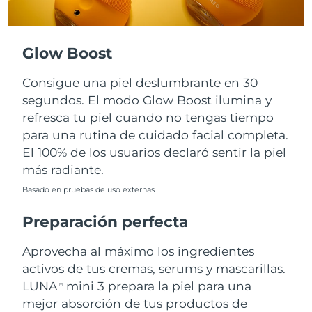
Turquía
Entrega prevista
8/10/26
Glow Boost
Emiratos Árabes
Entrega prevista
8/10/26
Unidos
Consigue una piel deslumbrante en 30
segundos. El modo Glow Boost ilumina y
Reino Unido
Entrega prevista
8/9/26
refresca tu piel cuando no tengas tiempo
para una rutina de cuidado facial completa.
Estados Unidos
Entrega prevista
8/10/26
El 100% de los usuarios declaró sentir la piel
más radiante.
Uzbekistán
Entrega prevista
8/14/26
Basado en pruebas de uso externas
Vietnam
Entrega prevista
8/15/26
Preparación perfecta
Aprovecha al máximo los ingredientes
activos de tus cremas, serums y mascarillas.
LUNA
mini 3 prepara la piel para una
TM
mejor absorción de tus productos de