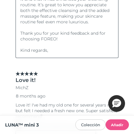
LUNA™ mini 3
Colección
Añadir