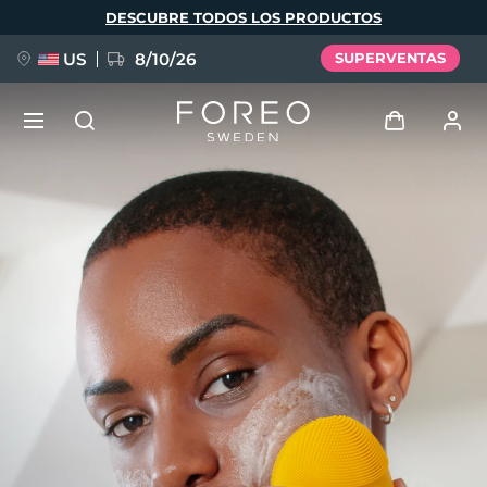
Pasar
DESCUBRE TODOS LOS PRODUCTOS
al
contenido
principal
US
8/10/26
SUPERVENTAS
NUEVO
Iniciar sesión
Idioma
BREAKING NEWS
Perfil de usuario
English
Deutsch
Español
Mis dispositivos
FAQ™ Pure Beauty-Tech Elixir
Français
Italiano
Português
Mis pedidos
Polski
Svenska
Русский
Türkçe
简体中文
繁體中文
Mis direcciones
issa™ Teeth Whitening Set
Mis suscripciones