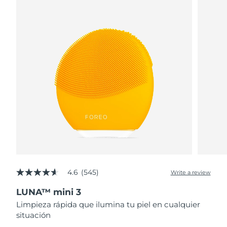
4.6
(545)
Write a review
4.6
out
LUNA™ mini 3
of
5
Limpieza rápida que ilumina tu piel en cualquier
stars,
situación
average
rating