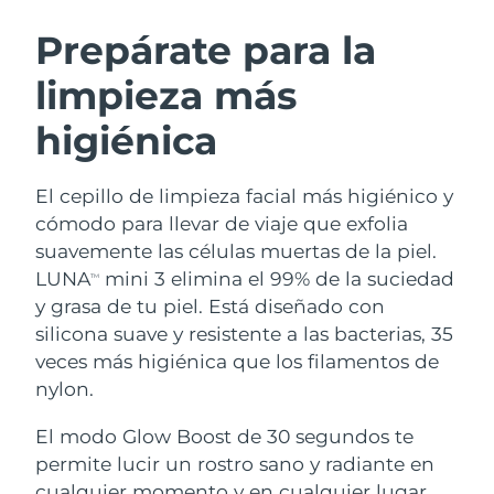
RUTINA SUECAS DE BELLEZA
Austria
Entrega prevista
8/9/26
Prepárate para la
limpieza más
Baréin
Entrega prevista
8/10/26
higiénica
Limpieza facial
Lifting facial
Bélgica
Entrega prevista
8/9/26
LUNA™ 4 pack
BEAR™ 2 pack
Bermudas
Entrega prevista
8/15/26
El cepillo de limpieza facial más higiénico y
Anti-aging massage
Microcurrent toning
cómodo para llevar de viaje que exfolia
Bosnia y Herzegovina
Entrega prevista
8/12/26
suavemente las células muertas de la piel.
Hidratación
Cuidado bucal
LUNA
mini 3 elimina el 99% de la suciedad
LUNA™ 4 Plus
BEAR™ 2 go
TM
Brunéi
Entrega prevista
8/14/26
UFO™ 3 pack
issa™ 4
y grasa de tu piel. Está diseñado con
Massage, LED heating
Microcurrent toning on-the-go
TRATAMIENTO ANTIEDAD FAQ™
silicona suave y resistente a las bacterias, 35
Deep facial hydration
Hybrid silicone sonic toothbrush
Bulgaria
Entrega prevista
8/9/26
veces más higiénica que los filamentos de
NEW
nylon.
LUNA™ 4 Men
BEAR™ 2 eyes & lips
Canadá
Entrega prevista
8/13/26
UFO™ 3 LED
issa™ 4 plus
For men, anti-aging massage
Microcurrent line smoothing device
El modo Glow Boost de 30 segundos te
Near-infrared and red light therapy
Smart hybrid silicone sonic toothbrush
Chile
Entrega prevista
8/13/26
device
Antiedad
Tratamientos LED
permite lucir un rostro sano y radiante en
cualquier momento y en cualquier lugar.