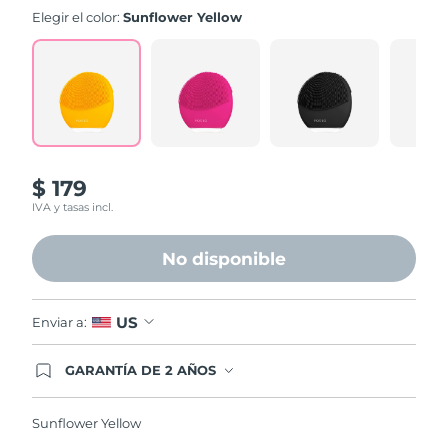
value.
Elegir el color:
Sunflower Yellow
Read
545
Reviews.
Same
page
link.
$ 179
IVA y tasas incl.
No disponible
US
Enviar a:
GARANTÍA DE 2 AÑOS
Regístrate hoy y tendrás cobertura total de la
garantía FOREO. Esto quiere decir que, en caso
de tener algún problema durante los 2 años
Sunflower Yellow
posteriores a tu compra, FOREO te remplazará el