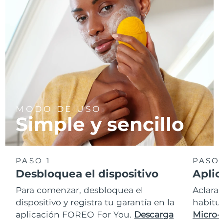
MODO DE USO
Simple y sencillo
PASO 1
PASO
Desbloquea el dispositivo
Apli
Para comenzar, desbloquea el
Aclara
dispositivo y registra tu garantía en la
habit
aplicación FOREO For You.
Descarga
Micro