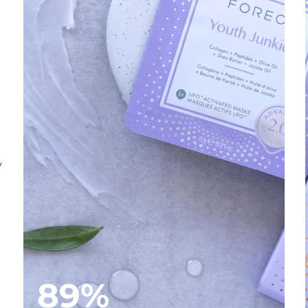
y
89%