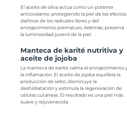
Cuidado de la piel KIWI™
All acne treatment devices
All revitalizing eye massagers
Serum
issa™ Teeth Whitening Gel
El aceite de oliva actúa como un potente
Advanced pore care essentials
For healthy hair
18% PAP
antioxidante, protegiendo la piel de los efectos
dañinos de los radicales libres y del
Cosméticos
Hombres
envejecimiento prematuro. Además, preserva
la luminosidad juvenil de la piel.
Manteca de karité nutritiva y
Comprar todo
aceite de jojoba
La manteca de karité calma el enrojecimiento 
la inflamación. El aceite de jojoba equilibra la
FOREO APP
producción de sebo, disminuye la
deshidratación y estimula la regeneración de
ACERCA DE
células cutáneas. El resultado es una piel más
suave y rejuvenecida.