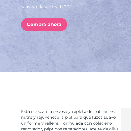
Mascarilla activa UFO
TM
issa™ Teeth Whitening Set
Compra ahora
FAQ™ Dual LED Panel
POPULAR
Sorpresas especiales
Superventas
Esta mascarilla sedosa y repleta de nutrientes
nutre y rejuvenece la piel para que luzca suave,
uniforme y rellena. Formulada con colágeno
renovador, péptidos reparadores, aceite de oliva