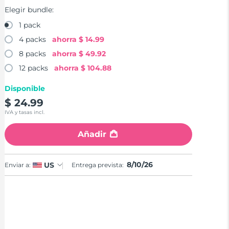
Elegir bundle:
1 pack
4 packs
ahorra
$ 14.99
8 packs
ahorra
$ 49.92
12 packs
ahorra
$ 104.88
Disponible
$ 24.99
IVA y tasas incl.
Añadir
8/10/26
US
Enviar a:
Entrega prevista: