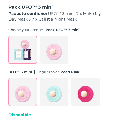
Pack UFO™ 3 mini
Filipinas
Entrega prevista
8/11/26
Paquete contiene:
UFO™ 3 mini, 7 x Make My
Day Mask y 7 x Call It a Night Mask
Polonia
Entrega prevista
8/9/26
Choose your product:
Pack UFO™ 3 mini
Portugal
Entrega prevista
8/8/26
Puerto Rico
Entrega prevista
8/10/26
Catar
Entrega prevista
8/9/26
UFO™ 3 mini
Elegir el color:
Pearl Pink
Reunión
Entrega prevista
8/13/26
Rumanía
Entrega prevista
8/8/26
Rusia
Entrega prevista
8/16/26
Arabia Saudí
Entrega prevista
8/9/26
Disponible