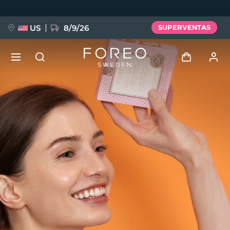
Pasar
al
contenido
principal
US
8/9/26
SUPERVENTAS
NUEVO
Iniciar sesión
Idioma
BREAKING NEWS
Perfil de usuario
English
Deutsch
Español
Mis dispositivos
FAQ™ Pure Beauty-Tech Elixir
Français
Italiano
Português
Mis pedidos
Polski
Svenska
Русский
Türkçe
简体中文
繁體中文
Mis direcciones
issa™ Teeth Whitening Set
Mis suscripciones