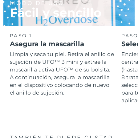
MODO DE USO
Fácil y sencillo
PASO 1
PASO
Asegura la mascarilla
Sele
Limpia y seca tu piel. Retira el anillo de
Encie
sujeción de UFO™ 3 mini y extrae la
centra
mascarilla activa UFO™ de su bolsita.
(hasta
A continuación, asegura la mascarilla
8 tra
en el dispositivo colocando de nuevo
selecc
el anillo de sujeción.
para t
aplica
TAMBIÉN TE PUEDE GUSTAR