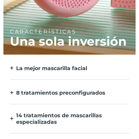
CARACTERÍSTICAS
Una sola inversión
La mejor mascarilla facial
Más eficaz que una mascarilla
convencional, y 10 veces más rápida.
8 tratamientos preconfigurados
Sólo tienes que pulsar un botón. Ajusta tus
preferencias desde la aplicación.
14 tratamientos de mascarillas
especializadas
La combinación perfecta de tecnologías
para potenciar los ingredientes de tu