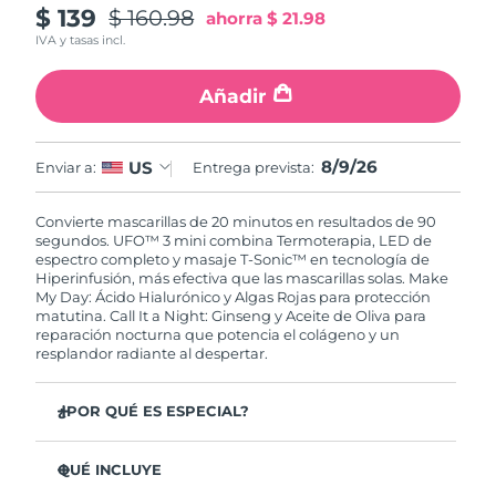
$ 139
$ 160.98
Singapur
ahorra
$ 21.98
Entrega prevista
8/10/26
IVA y tasas incl.
Eslovaquia
Entrega prevista
8/8/26
Añadir
Eslovenia
Entrega prevista
8/8/26
8/9/26
US
Enviar a:
Entrega prevista:
Sudáfrica
Entrega prevista
8/16/26
Convierte mascarillas de 20 minutos en resultados de 90
Corea del Sur
Entrega prevista
8/10/26
segundos. UFO™ 3 mini combina Termoterapia, LED de
espectro completo y masaje T-Sonic™ en tecnología de
España
Hiperinfusión, más efectiva que las mascarillas solas. Make
Entrega prevista
8/8/26
My Day: Ácido Hialurónico y Algas Rojas para protección
matutina. Call It a Night: Ginseng y Aceite de Oliva para
Suecia
Entrega prevista
8/8/26
reparación nocturna que potencia el colágeno y un
resplandor radiante al despertar.
Suiza
Entrega prevista
8/8/26
¿POR QUÉ ES ESPECIAL?
Taiwán
Entrega prevista
8/13/26
Clínicamente probado: aumenta la hidratación un 126%
en 2 minutos y reduce las arrugas en solo 1 semana.
QUÉ INCLUYE
Tailandia
Entrega prevista
8/12/26