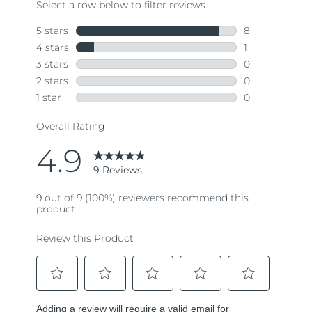
9
Reviews.
Same
page
link.