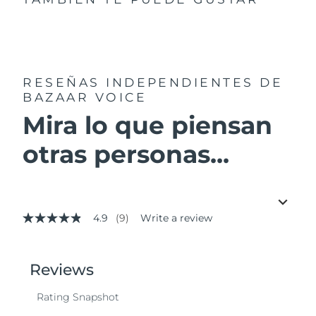
RESEÑAS INDEPENDIENTES
DE
BAZAAR VOICE
Mira lo que piensan
otras personas...
4.9
(9)
Write a review
4.9
out
of
5
stars,
average
rating
value.
Read