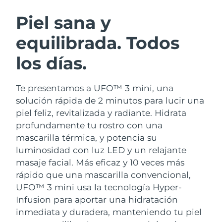
RUTINA SUECAS DE BELLEZA
Austria
Entrega prevista
8/8/26
Piel sana y
equilibrada. Todos
Baréin
Entrega prevista
8/9/26
los días.
Limpieza facial
Lifting facial
Bélgica
Entrega prevista
8/8/26
LUNA™ 4 pack
BEAR™ 2 pack
Bermudas
Entrega prevista
8/14/26
Te presentamos a UFO™ 3 mini, una
Anti-aging massage
Microcurrent toning
solución rápida de 2 minutos para lucir una
Bosnia y Herzegovina
Entrega prevista
8/11/26
piel feliz, revitalizada y radiante. Hidrata
Hidratación
Cuidado bucal
profundamente tu rostro con una
LUNA™ 4 Plus
BEAR™ 2 go
Brunéi
Entrega prevista
8/13/26
UFO™ 3 pack
issa™ 4
mascarilla térmica, y potencia su
Massage, LED heating
Microcurrent toning on-the-go
TRATAMIENTO ANTIEDAD FAQ™
luminosidad con luz LED y un relajante
Deep facial hydration
Hybrid silicone sonic toothbrush
Bulgaria
Entrega prevista
8/8/26
masaje facial.
Más eficaz y 10 veces más
NEW
rápido que una mascarilla convencional,
LUNA™ 4 Men
BEAR™ 2 eyes & lips
Canadá
Entrega prevista
8/12/26
UFO™ 3 LED
issa™ 4 plus
UFO™ 3 mini usa la tecnología Hyper-
For men, anti-aging massage
Microcurrent line smoothing device
Near-infrared and red light therapy
Infusion para aportar una hidratación
Smart hybrid silicone sonic toothbrush
Chile
Entrega prevista
8/12/26
device
Antiedad
Tratamientos LED
inmediata y duradera, manteniendo tu piel