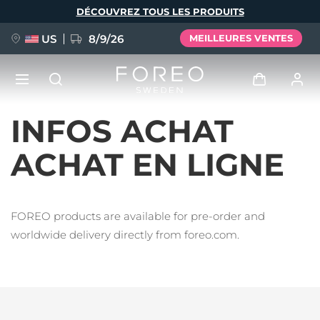
Aller
DÉCOUVREZ TOUS LES PRODUITS
au
contenu
principal
US
8/9/26
MEILLEURES VENTES
INFOS ACHAT
NOUVEAU
Se connecter
Langue
ACHAT EN LIGNE
BREAKING NEWS
Profil de l'utilisateur
English
Deutsch
Español
Mes appareils
FAQ™ Pure Beauty-Tech Elixir
FOREO products are available for pre-order and
Français
Italiano
Português
worldwide delivery directly from foreo.com.
Mes commandes
Polski
Svenska
Русский
Türkçe
简体中文
繁體中文
Mes adresses
issa™ Teeth Whitening Set
Mes abonnements