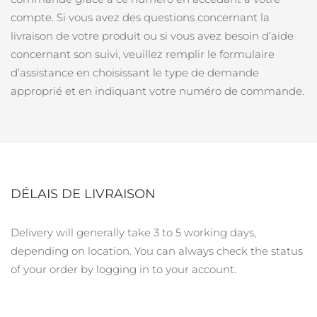
Advanced pore care essentials
For healthy hair
18% PAP
Israël
compte.
Si vous avez des questions concernant la
Livraison estimée
8/12/26
Cosmétiques
Hommes
livraison de votre produit ou si vous avez besoin d’aide
Italie
Livraison estimée
8/8/26
concernant son suivi, veuillez remplir le formulaire
d’assistance en choisissant le type de demande
Japon
Livraison estimée
8/11/26
approprié et en indiquant votre numéro de commande.
Acheter tout
Jersey
Livraison estimée
8/13/26
Kazakhstan
Livraison estimée
8/10/26
FOREO APP
Koweït
Livraison estimée
8/8/26
DÉLAIS DE LIVRAISON
À PROPROS
Lettonie
Livraison estimée
8/8/26
Delivery will generally take 3 to 5 working days,
Liban
Livraison estimée
8/9/26
depending on location. You can always check the status
of your order by logging in to your account.
Lituanie
Livraison estimée
8/8/26
Luxembourg
Livraison estimée
8/8/26