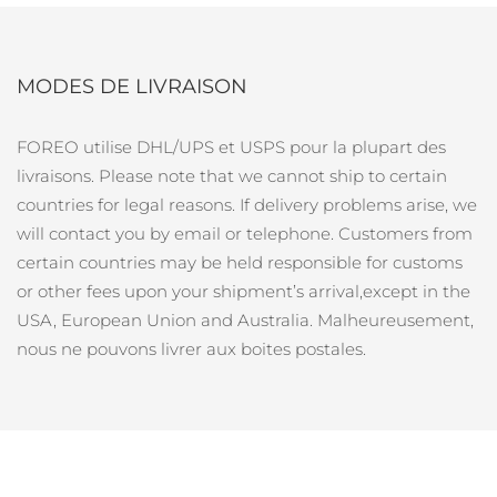
R.A.S. chinoise de
Livraison estimée
8/10/26
Macao
MODES DE LIVRAISON
Malaisie
Livraison estimée
8/11/26
FOREO utilise DHL/UPS et USPS pour la plupart des
livraisons.
Please note that we cannot ship to certain
Malte
Livraison estimée
8/8/26
countries for legal reasons. If delivery problems arise, we
Mexique
Livraison estimée
8/12/26
will contact you by email or telephone. Customers from
certain countries may be held responsible for customs
Monaco
Livraison estimée
8/9/26
or other fees upon your shipment’s arrival,except in the
USA, European Union and Australia.
Malheureusement,
Pays-Bas
Livraison estimée
8/8/26
nous ne pouvons livrer aux boites postales.
Nouvelle-Zélande
Livraison estimée
8/8/26
Norvège
Livraison estimée
8/8/26
Oman
Livraison estimée
8/11/26