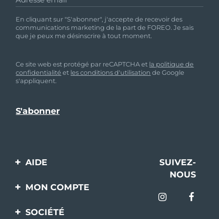
Singapour
Livraison estimée
8/10/26
En cliquant sur "S'abonner", j'accepte de recevoir des
communications marketing de la part de FOREO. Je sais
Slovaquie
Livraison estimée
8/8/26
que je peux me désinscrire à tout moment.
Slovénie
Livraison estimée
8/8/26
Ce site web est protégé par reCAPTCHA et
la politique de
confidentialité
et
les conditions d'utilisation
de Google
Afrique du Sud
Livraison estimée
8/16/26
s'appliquent.
Corée du Sud
Livraison estimée
8/10/26
Espagne
Livraison estimée
8/8/26
Suède
Livraison estimée
8/8/26
AIDE
SUIVEZ-
Suisse
Livraison estimée
8/8/26
NOUS
Contactez-nous
MON COMPTE
Taïwan
Livraison estimée
8/13/26
Commandes et
Enregistrement produit
livraisons
SOCIÉTÉ
Thaïlande
Livraison estimée
8/12/26