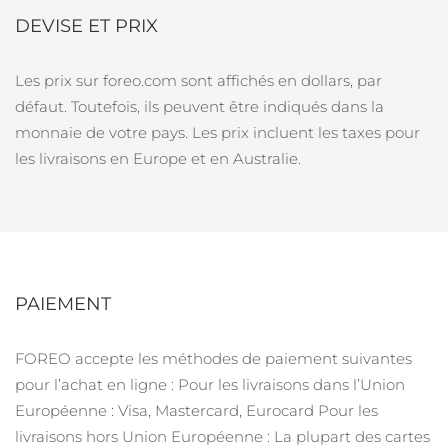
Pays de livraison
DEVISE ET PRIX
États-Unis
Livraison estimée
8/9/26
Les prix sur foreo.com sont affichés en dollars, par
FAQ™ Dual LED Panel
défaut. Toutefois, ils peuvent être indiqués dans la
Royaume-Uni
Livraison estimée
8/8/26
monnaie de votre pays. Les prix incluent les taxes pour
POPULAIRE
Espagne
les livraisons en Europe et en Australie.
Livraison estimée
8/8/26
Australie
Livraison estimée
8/11/26
France
Livraison estimée
8/8/26
Offres spéciales
Bestsellers
Allemagne
Livraison estimée
8/8/26
PAIEMENT
Canada
Livraison estimée
8/12/26
FOREO accepte les méthodes de paiement suivantes
pour l’achat en ligne :
Pour les livraisons dans l’Union
Thérapie par lumière rouge
Européenne :
Visa, Mastercard, Eurocard
Pour les
Australie
Livraison estimée
8/11/26
livraisons hors Union Européenne :
La plupart des cartes