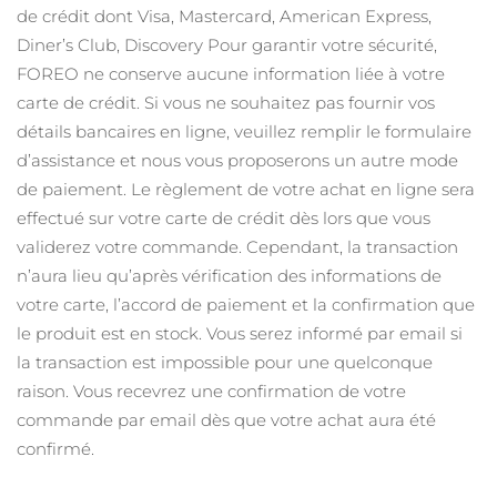
ROUTINE DE BEAUTÉ SUÉDOISE
de crédit dont Visa, Mastercard, American Express,
Autriche
Livraison estimée
8/8/26
Diner’s Club, Discovery
Pour garantir votre sécurité,
FOREO ne conserve aucune information liée à votre
Bahreïn
Livraison estimée
8/9/26
carte de crédit. Si vous ne souhaitez pas fournir vos
Nettoyage du visage
Lifting
détails bancaires en ligne, veuillez remplir le formulaire
Belgique
Livraison estimée
8/8/26
d’assistance et nous vous proposerons un autre mode
LUNA™ 4 coffret
BEAR™ 2 coffret
de paiement.
Le règlement de votre achat en ligne sera
Bermudes
Livraison estimée
8/14/26
Anti-aging massage
Microcurrent toning
effectué sur votre carte de crédit dès lors que vous
Bosnie-Herzégovine
Livraison estimée
8/11/26
validerez votre commande. Cependant, la transaction
Hydratation
Soin bucco-dentaire
n’aura lieu qu’après vérification des informations de
LUNA™ 4 Plus
BEAR™ 2 go
Brunei
Livraison estimée
8/13/26
UFO™ 3 coffret
issa™ 4
votre carte, l’accord de paiement et la confirmation que
Massage, LED heating
Microcurrent toning on-the-go
FAQ™ TRAITEMENT ANTI-ÂGE
le produit est en stock. Vous serez informé par email si
Deep facial hydration
Hybrid silicone sonic toothbrush
Bulgarie
Livraison estimée
8/8/26
la transaction est impossible pour une quelconque
NEW
raison.
Vous recevrez une confirmation de votre
LUNA™ 4 Men
BEAR™ 2 eyes & lips
Canada
Livraison estimée
8/12/26
UFO™ 3 LED
issa™ 4 plus
commande par email dès que votre achat aura été
For men, anti-aging massage
Microcurrent line smoothing device
Near-infrared and red light therapy
Smart hybrid silicone sonic toothbrush
confirmé.
Chili
Livraison estimée
8/12/26
device
Anti-âge
Traitements LED