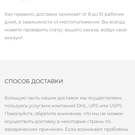
8/11/26
Ожидаемая дата доставки
Как правило, доставка занимает от 8 до 10 рабочих
Израиль
8/13/26
дней, в зависимости от местоположения. Вы всегда
можете проверить статус вашего заказа, войдя свой
Ожидаемая дата доставки
Италия
8/9/26
аккаунт.
Ожидаемая дата доставки
Япония
8/12/26
Ожидаемая дата доставки
Джерси
8/14/26
СПОСОБ ДОСТАВКИ
Ожидаемая дата доставки
Казахстан
8/11/26
Большую часть наших доставок мы осуществляем,
Ожидаемая дата доставки
пользуясь услугами компаний DHL, UPS или USPS.
Кувейт
8/9/26
Пожалуйста, обратите внимание, что мы не можем
осуществить доставку в некоторые страны по
Ожидаемая дата доставки
Латвия
8/9/26
юридическим причинам. Если возникают проблемы