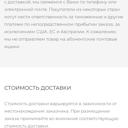
с доставкой, мы свяжемся с Вами по телефону или
Ожидаемая дата доставки
Ливан
электронной почте. Покупатели из некоторых стран
8/10/26
могут нести ответственность за таможенные и другие
Ожидаемая дата доставки
платежи по непосредственном прибытии заказа, за
Литва
8/9/26
исключением США, ЕС и Австралии.
К сожалению,
мы не отправляем товар на абонентские почтовые
Ожидаемая дата доставки
Люксембург
8/9/26
ящики.
Ожидаемая дата доставки
Макао (САР)
8/11/26
Ожидаемая дата доставки
Малайзия
8/12/26
СТОИМОСТЬ ДОСТАВКИ
Ожидаемая дата доставки
Мальта
8/9/26
Стоимость доставки варьируется в зависимости от
Ожидаемая дата доставки
Мексика
местонахождения заказчика. При размещении
8/13/26
заказа принимайте во внимание соответствующую
Ожидаемая дата доставки
стоимость доставки.
Монако