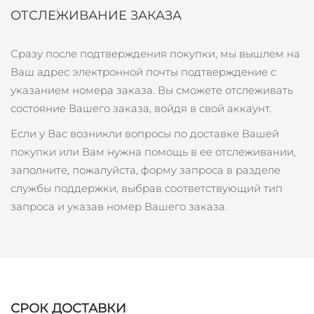
Advanced pore care essentials
For healthy hair
Ожидаемая дата доставки
18% PAP
ОТСЛЕЖИВАНИЕ ЗАКАЗА
Гибралтар
Косметика
Для мужчин
8/13/26
Ожидаемая дата доставки
Сразу после подтверждения покупки, мы вышлем на
Греция
8/9/26
Ваш адрес электронной почты подтверждение с
указанием номера заказа. Вы сможете отслеживать
Ожидаемая дата доставки
Гонконг (САР)
8/10/26
Купить
состояние Вашего заказа, войдя в свой аккаунт.
Если у Вас возникли вопросы по доставке Вашей
Ожидаемая дата доставки
Венгрия
8/9/26
покупки или Вам нужна помощь в ее отслеживании,
FOREO APP
заполните, пожалуйста, форму запроса в разделе
Ожидаемая дата доставки
Исландия
службы поддержки, выбрав соответствующий тип
8/10/26
ПОДРОБНЕЕ
запроса и указав номер Вашего заказа.
Ожидаемая дата доставки
Индонезия
8/7/26
Ожидаемая дата доставки
Ирландия
8/9/26
Ожидаемая дата доставки
СРОК ДОСТАВКИ
о-в Мэн