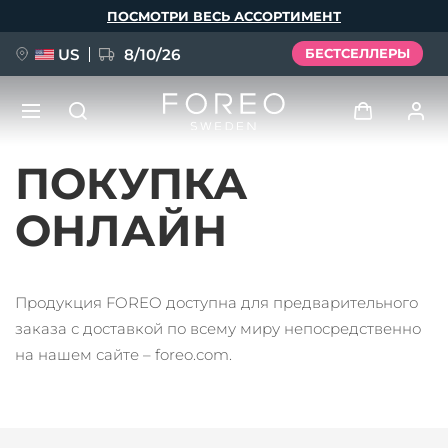
Перейти
ПОСМОТРИ ВЕСЬ АССОРТИМЕНТ
к
основному
содержанию
US
8/10/26
БЕСТСЕЛЛЕРЫ
ПОКУПКА
НОВИНКА
Войти
Язык
ОНЛАЙН
BREAKING NEWS
Профиль пользователя
English
Deutsch
Español
Мои приборы
FAQ™ Pure Beauty-Tech Elixir
Продукция FOREO доступна для предварительного
Français
Italiano
Português
заказа с доставкой по всему миру непосредственно
Мои заказы
Polski
Svenska
Русский
на нашем сайте – foreo.com.
Türkçe
简体中文
繁體中文
Мои адреса
issa™ Teeth Whitening Set
Мои подписки