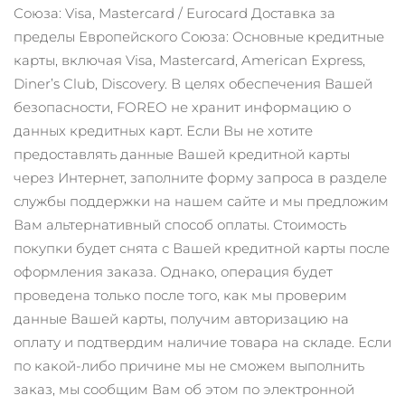
ШВЕДСКИЙ УХОД ЗА КОЖЕЙ
Союза:
Visa, Mastercard / Eurocard
Доставка за
пределы Европейского Союза:
Основные кредитные
карты, включая Visa, Mastercard, American Express,
Ожидаемая дата доставки
Австралия
Diner’s Club, Discovery.
В целях обеспечения Вашей
8/12/26
Очищение кожи
Лифтинг
безопасности, FOREO не хранит информацию о
Ожидаемая дата доставки
данных кредитных карт. Если Вы не хотите
Австрия
LUNA™ 4 набор
BEAR™ 2 набор
8/9/26
предоставлять данные Вашей кредитной карты
Anti-aging massage
Microcurrent toning
через Интернет, заполните форму запроса в разделе
Ожидаемая дата доставки
Бахрейн
8/10/26
службы поддержки на нашем сайте и мы предложим
Увлажнение
Забота о полости рта
Вам альтернативный способ оплаты.
Стоимость
LUNA™ 4 Plus
BEAR™ 2 go
Ожидаемая дата доставки
Бельгия
UFO™ 3 набор
issa™ 4
покупки будет снята с Вашей кредитной карты после
8/9/26
Massage, LED heating
Microcurrent toning on-the-go
FAQ™ АНТИВОЗРАСТНОЙ УХОД
оформления заказа. Однако, операция будет
Deep facial hydration
Hybrid silicone sonic toothbrush
Ожидаемая дата доставки
проведена только после того, как мы проверим
Бермудские о-ва
8/15/26
NEW
данные Вашей карты, получим авторизацию на
LUNA™ 4 Men
BEAR™ 2 eyes & lips
UFO™ 3 LED
issa™ 4 plus
оплату и подтвердим наличие товара на складе. Если
For men, anti-aging massage
Microcurrent line smoothing device
Босния и
Ожидаемая дата доставки
Near-infrared and red light therapy
Smart hybrid silicone sonic toothbrush
Герцеговина
8/12/26
по какой-либо причине мы не сможем выполнить
device
Омоложение
LED-процедуры
заказ, мы сообщим Вам об этом по электронной