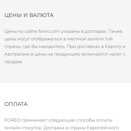
Страна доставки
ЦЕНЫ И ВАЛЮТА
Соединенные
Ожидаемая дата доставки
Штаты
8/10/26
FAQ™ Dual LED Panel
Цены на сайте foreo.com указаны в долларах. Также,
Ожидаемая дата доставки
цены могут отображаться в местной валюте той
Великобритания
8/9/26
ПОДАРКИ И НАБОРЫ
страны, где Вы находитесь. При доставках в Европу и
Австралию в цены на продукцию включается налог с
Ожидаемая дата доставки
Испания
8/9/26
продаж.
Специальные
Ожидаемая дата доставки
Австралия
предложения
БЕСТСЕЛЛЕРЫ
8/12/26
Ожидаемая дата доставки
Франция
8/9/26
ОПЛАТА
Ожидаемая дата доставки
Германия
8/9/26
Терапия красным светом
FOREO принимает следующие способы оплаты
Ожидаемая дата доставки
онлайн-покупок:
Доставка в страны Европейского
Канада
8/13/26