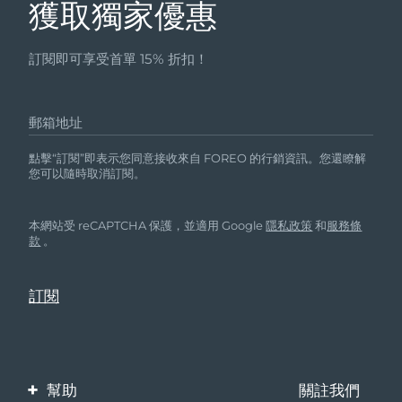
獲取獨家優惠
中國澳門特別行政區
預計送達日期
10/08/2026
訂閱即可享受首單 15% 折扣！
馬來西亞
預計送達日期
11/08/2026
馬爾他
預計送達日期
08/08/2026
郵箱地址
墨西哥
預計送達日期
12/08/2026
點擊“訂閱”即表示您同意接收來自 FOREO 的行銷資訊。您還瞭解
您可以隨時取消訂閱。
摩納哥
預計送達日期
09/08/2026
本網站受 reCAPTCHA 保護，並適用 Google
隱私政策
和
服務條
荷蘭
預計送達日期
08/08/2026
款
。
紐西蘭
預計送達日期
08/08/2026
挪威
預計送達日期
08/08/2026
阿曼
預計送達日期
11/08/2026
幫助
關註我們
菲律賓
預計送達日期
11/08/2026