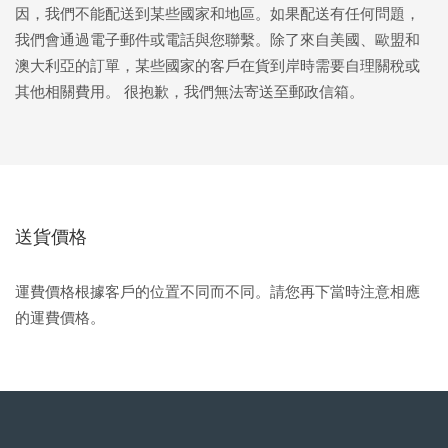
Advanced pore care essentials
以色列
預計送達日期
12/08/2026
For healthy hair
因，我們不能配送到某些國家和地區。如果配送有任何問題，
18% PAP
護膚品
男士
我們會通過電子郵件或電話與您聯繫。除了來自美國、歐盟和
義大利
預計送達日期
08/08/2026
澳大利亞的訂單，某些國家的客戶在貨到岸時需要自理關稅或
其他相關費用。
很抱歉，我們無法寄送至郵政信箱。
日本
預計送達日期
11/08/2026
澤西島
預計送達日期
13/08/2026
全部購買
哈薩克
預計送達日期
10/08/2026
送貨價格
FOREO APP
科威特
預計送達日期
08/08/2026
關於我們
拉脫維亞
預計送達日期
08/08/2026
運費價格根據客戶的位置不同而不同。請您再下當時注意相應
的運費價格。
黎巴嫩
預計送達日期
09/08/2026
立陶宛
預計送達日期
08/08/2026
盧森堡
預計送達日期
08/08/2026