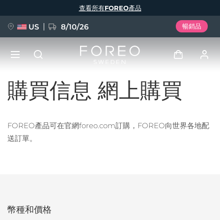
移
查看所有FOREO產品
至
主
內
容
US
8/10/26
暢銷品
購買信息 網上購買
新品
登入
語言
BREAKING NEWS
用戶信息
FOREO產品可在官網foreo.com訂購，FOREO向世界各地配
English
Deutsch
Español
送訂單。
我的設備
FAQ™ Pure Beauty-Tech Elixir
Français
Italiano
Português
我的訂單
Polski
Svenska
Русский
Türkçe
简体中文
繁體中文
我的地址
issa™ Teeth Whitening Set
幣種和價格
我的訂閱