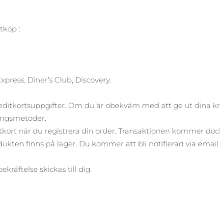
tköp :
press, Diner’s Club, Discovery.
editkortsuppgifter. Om du är obekväm med att ge ut dina kred
ningsmetoder.
kort när du registrera din order. Transaktionen kommer dock 
produkten finns på lager. Du kommer att bli notifierad via em
räftelse skickas till dig.