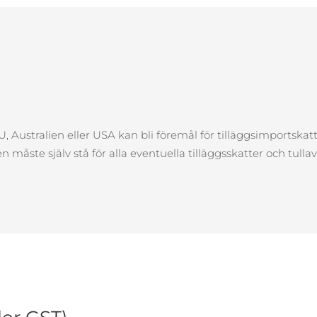
 Australien eller USA kan bli föremål för tilläggsimportskatt 
åste själv stå för alla eventuella tilläggsskatter och tullavg