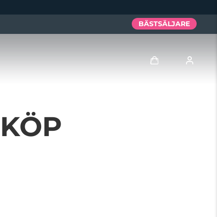
BÄSTSÄLJARE
Logga in
TKÖP
Användarprofil
Mina enheter
Mina beställningar
Mina adresser
Mina prenumerationer