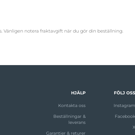
 Vänligen notera fraktavgift när du gör din beställning.
HJÄLP
FÖLJ OS
Kontakta oss
Instagra
Beställningar &
Faceboo
leverans
Garantier & returer