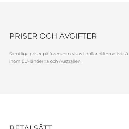
issa™ Teeth Whitening Set
PRISER OCH AVGIFTER
FAQ™ Dual LED Panel
Samtliga priser på foreo.com visas i dollar. Alternativt s
inom EU-länderna och Australien.
POPULÄR
Specialerbjudanden
Bästsäljare
BETALSÄTT