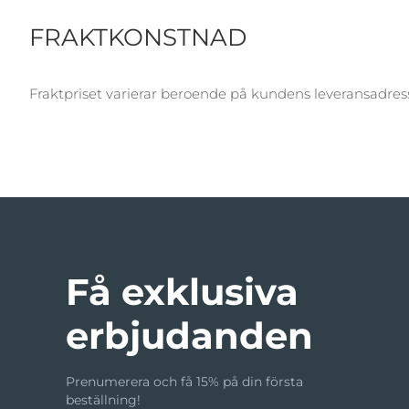
FRAKTKONSTNAD
Fraktpriset varierar beroende på kundens leveransadress.
Få exklusiva
erbjudanden
Prenumerera och få 15% på din första
beställning!