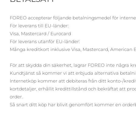
Rödljusterapi
FOREO accepterar följande betalningsmedel för interne
För leverans till EU-länder:
SVENSK SKÖNHETSRUTIN
Visa, Mastercard / Eurocard
För leverans utanför EU-länder:
Många kreditkort inklusive Visa, Mastercard, American Ex
Ansiktsrengöring
Ansiktslyft
För att skydda din säkerhet, lagrar FOREO inte några kr
LUNA™ 4-paket
BEAR™ 2-paket
Kundtjänst så kommer vi att erbjuda alternativa betal
Anti-aging massage
Microcurrent toning
Internetköp kommer att debiteras från ditt konto-/kredit
kortdetaljer, erhållit kredittillstånd och bekräftat att 
Återfuktning
Munvård
order.
LUNA™ 4 Plus
BEAR™ 2 go
Så snart ditt köp har blivit genomfört kommer en orderbek
UFO™ 3-paket
issa™ 4
Massage, LED heating
Microcurrent toning on-the-go
Deep facial hydration
Hybrid silicone sonic toothbrush
FAQ™ ANTI-AGING-BEHANDLING
LUNA™ 4 Men
BEAR™ 2 eyes & lips
NEW
UFO™ 3 LED
issa™ 4 plus
For men, anti-aging massage
Microcurrent line smoothing device