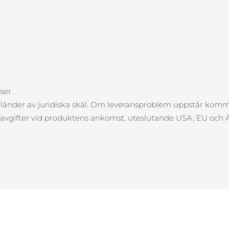
ser.
sa länder av juridiska skäl. Om leveransproblem uppstår komme
dra avgifter vid produktens ankomst, uteslutande USA, EU och A