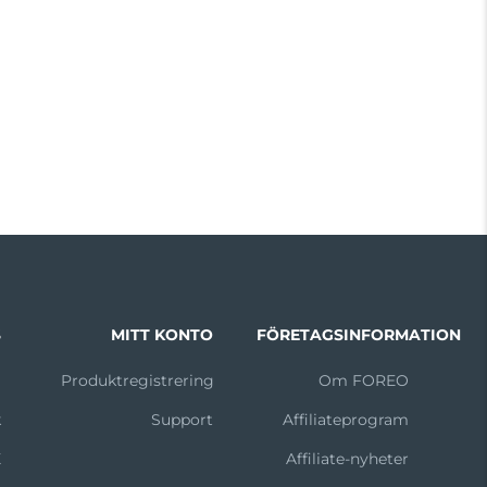
S
MITT KONTO
FÖRETAGSINFORMATION
m
Produktregistrering
Om FOREO
k
Support
Affiliateprogram
X
Affiliate-nyheter