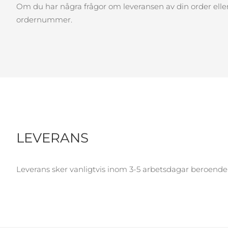
KIWI™-hudvård
All acne treatment devices
All revitalizing eye massagers
Om du har några frågor om leveransen av din order eller 
Serum
issa™ Teeth Whitening Gel
Advanced pore care essentials
ordernummer.
For healthy hair
18% PAP
Kosmetika
Man
Handla allt
LEVERANS
FOREO APP
OM FOREO
Leverans sker vanligtvis inom 3-5 arbetsdagar beroende p