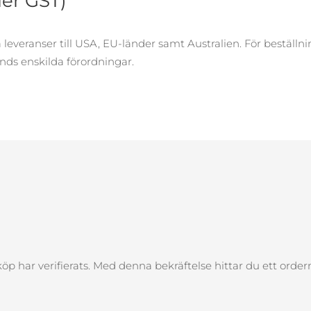
er GST)
leveranser till USA, EU-länder samt Australien. För beställnin
ands enskilda förordningar.
t köp har verifierats. Med denna bekräftelse hittar du ett o