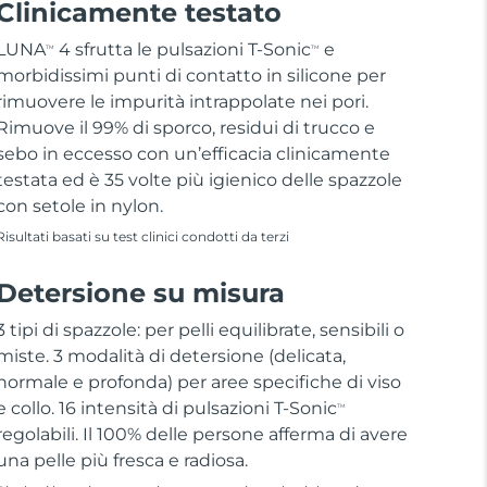
Clinicamente testato
LUNA
4 sfrutta le pulsazioni T-Sonic
e
TM
TM
morbidissimi punti di contatto in silicone per
rimuovere le impurità intrappolate nei pori.
Rimuove il 99% di sporco, residui di trucco e
sebo in eccesso con un’efficacia clinicamente
testata ed è 35 volte più igienico delle spazzole
con setole in nylon.
Risultati basati su test clinici condotti da terzi
Detersione su misura
3 tipi di spazzole: per pelli equilibrate, sensibili o
miste. 3 modalità di detersione (delicata,
normale e profonda) per aree specifiche di viso
e collo. 16 intensità di pulsazioni T-Sonic
TM
regolabili. Il 100% delle persone afferma di avere
una pelle più fresca e radiosa.