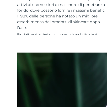
Skincare KIWI™
All acne treatment devices
All revitalizing eye massagers
Serum
attivi di creme, sieri e maschere di penetrare a
issa™ Teeth Whitening Gel
Advanced pore care essentials
For healthy hair
fondo, dove possono fornire i massimi benefici.
18% PAP
Il 98% delle persone ha notato un migliore
Cosmetici
Uomini
assorbimento dei prodotti di skincare dopo
l’uso.
Risultati basati su test sui consumatori condotti da terzi
Vedi tutto
APP FOREO
CHI SIAMO