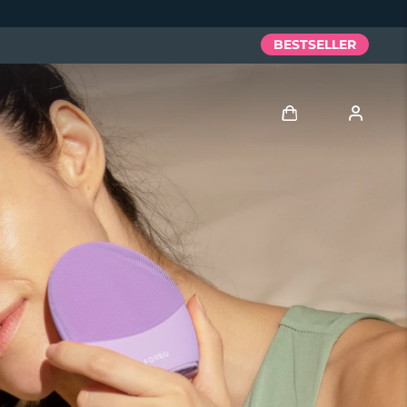
BESTSELLER
Accedi
Profilo utente
I miei dispositivi
I miei ordini
I miei indirizzi
I miei abbonamenti