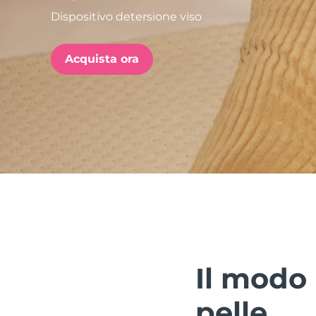
Dispositivo detersione viso
issa™ Teeth Whitening Set
Acquista ora
FAQ™ Dual LED Panel
POPOLARE
Offerte speciali
Bestseller
Il modo 
pelle.