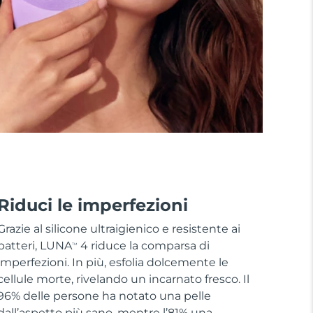
Riduci le imperfezioni
Grazie al silicone ultraigienico e resistente ai
batteri, LUNA
4 riduce la comparsa di
TM
imperfezioni. In più, esfolia dolcemente le
cellule morte, rivelando un incarnato fresco. Il
96% delle persone ha notato una pelle
dall’aspetto più sano, mentre l’81% una