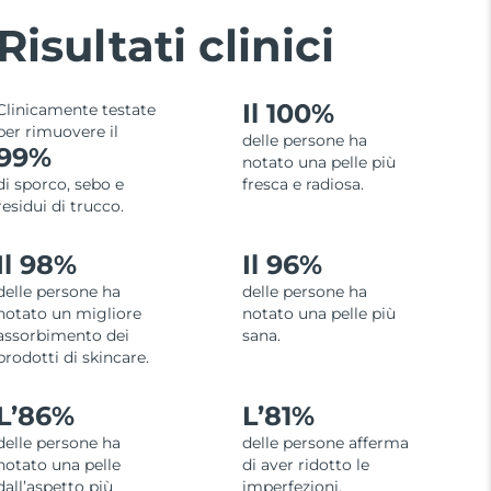
Risultati clinici
Il 100%
Clinicamente testate
per rimuovere il
delle persone ha
99%
notato una pelle più
di sporco, sebo e
fresca e radiosa.
residui di trucco.
Il 98%
Il 96%
delle persone ha
delle persone ha
notato un migliore
notato una pelle più
assorbimento dei
sana.
prodotti di skincare.
L’
86%
L’
81%
delle persone ha
delle persone afferma
notato una pelle
di aver ridotto le
dall’aspetto più
imperfezioni.