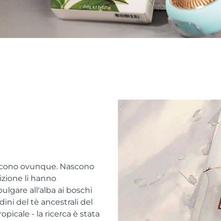
escono ovunque. Nascono
adizione li hanno
bulgare all'alba ai boschi
ni del tè ancestrali del
picale - la ricerca è stata