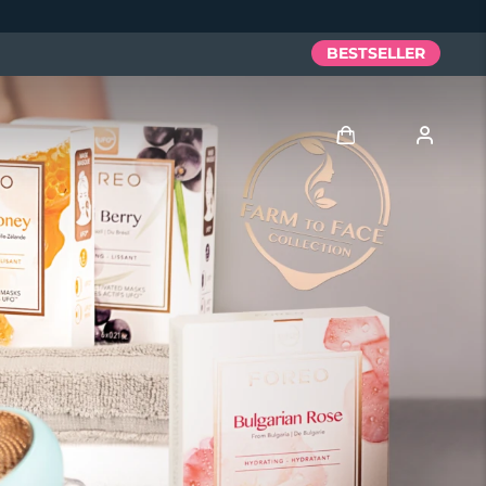
BESTSELLER
Accedi
Profilo utente
I miei dispositivi
I miei ordini
I miei indirizzi
I miei abbonamenti