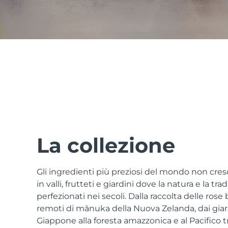
issa™ Teeth Whitening Set
FAQ™ Dual LED Panel
POPOLARE
La collezione
Gli ingredienti più preziosi del mondo non cr
Offerte speciali
Bestseller
in valli, frutteti e giardini dove la natura e la tr
perfezionati nei secoli. Dalla raccolta delle rose 
remoti di mānuka della Nuova Zelanda, dai giardi
Giappone alla foresta amazzonica e al Pacifico tro