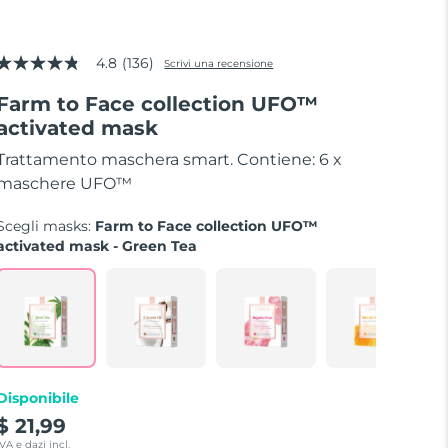
4.8
(136)
Scrivi una recensione
4.8
stelle
Farm to Face collection UFO™
su
5
activated mask
valore
Trattamento maschera smart. Contiene: 6 x
di
valutazione
maschere UFO™
medio.
Read
Scegli masks:
Farm to Face collection UFO™
136
Reviews.
activated mask - Green Tea
Stesso
link
alla
pagina.
Disponibile
$ 21,99
IVA e dazi incl.