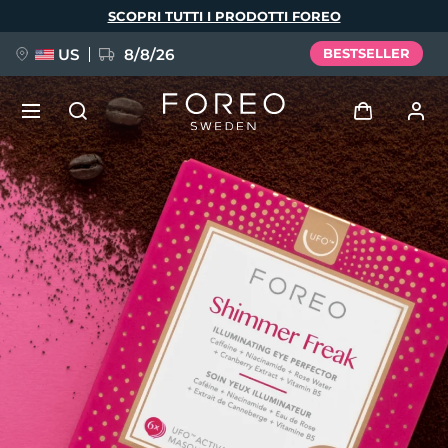
Salta
SCOPRI TUTTI I PRODOTTI FOREO
al
contenuto
principale
US
8/8/26
BESTSELLER
NUOVO
Accedi
Lingua
BREAKING NEWS
Profilo utente
English
Deutsch
Español
I miei dispositivi
FAQ™ Pure Beauty-Tech Elixir
Français
Italiano
Português
I miei ordini
Polski
Svenska
Русский
Türkçe
简体中文
繁體中文
I miei indirizzi
issa™ Teeth Whitening Set
I miei abbonamenti