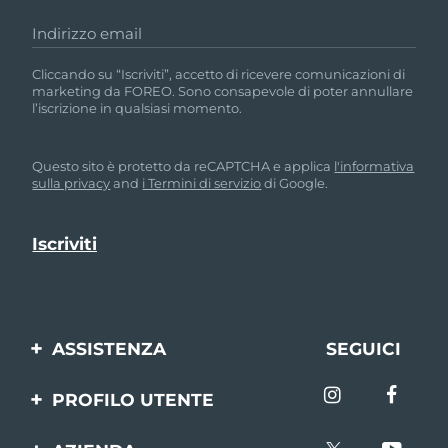
Indirizzo email
Cliccando su “Iscriviti”, accetto di ricevere comunicazioni di
marketing da FOREO. Sono consapevole di poter annullare
l’iscrizione in qualsiasi momento.
Questo sito è protetto da reCAPTCHA e applica
l'informativa
sulla privacy
and
i Termini di servizio
di Google.
ASSISTENZA
SEGUICI
Contattaci
PROFILO UTENTE
Ordini e spedizioni
Registrazione del