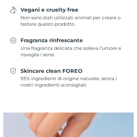
Vegani e cruelty free
Slovacchia
Consegna stimata
8/7/26
Non sono stati utilizzati animali per creare o
testare questo prodotto.
Slovenia
Consegna stimata
8/7/26
Fragranza rinfrescante
Sudafrica
Consegna stimata
8/15/26
Una fragranza delicata che solleva l’umore e
risveglia i sensi.
Corea del Sud
Consegna stimata
8/9/26
Spagna
Skincare clean FOREO
Consegna stimata
8/7/26
93% ingredienti di origine naturale, senza i
Svezia
nostri ingredienti sconsigliati.
Consegna stimata
8/7/26
Svizzera
Consegna stimata
8/7/26
Taiwan
Consegna stimata
8/12/26
Thailandia
Consegna stimata
8/11/26