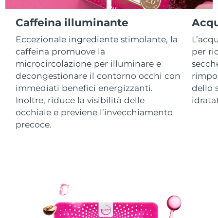
Caffeina illuminante
Acqu
RAS di Macao
Consegna stimata
8/9/26
Eccezionale ingrediente stimolante, la
L’acqu
Malaysia
Consegna stimata
8/10/26
caffeina promuove la
per ri
microcircolazione per illuminare e
secche
Malta
Consegna stimata
8/7/26
decongestionare il contorno occhi con
rimpol
immediati benefici energizzanti.
dello 
Messico
Consegna stimata
8/11/26
Inoltre, riduce la visibilità delle
idrata
occhiaie e previene l’invecchiamento
Monaco
Consegna stimata
8/8/26
precoce.
Paesi Bassi
Consegna stimata
8/7/26
Nuova Zelanda
Consegna stimata
8/7/26
Norvegia
Consegna stimata
8/7/26
Oman
Consegna stimata
8/10/26