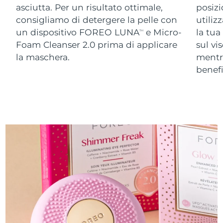
asciutta. Per un risultato ottimale,
posizi
consigliamo di detergere la pelle con
utiliz
un dispositivo FOREO LUNA
e Micro-
la tua
TM
Foam Cleanser 2.0 prima di applicare
sul vi
la maschera.
ment
benefi